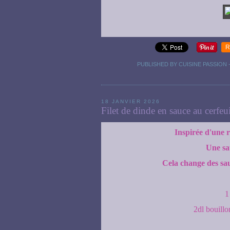
R
PUBLISHED BY CUISINE PASSION
18 JANVIER 2026
Filet de dinde en sauce au cerfeui
Inspirée d'une 
Une sa
Cela change des sau
1
2dl bouillo