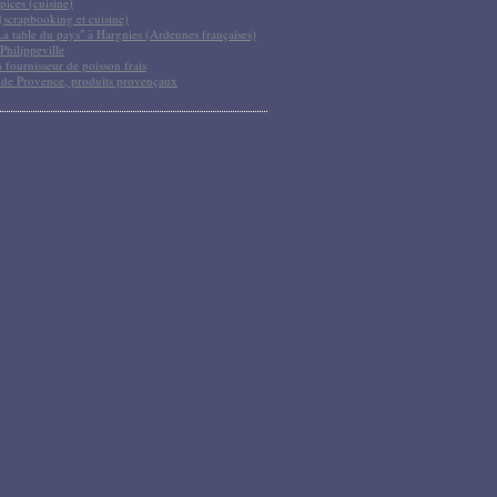
pices (cuisine)
scrapbooking et cuisine)
La table du pays" à Hargnies (Ardennes françaises)
Philippeville
 fournisseur de poisson frais
 de Provence, produits provençaux