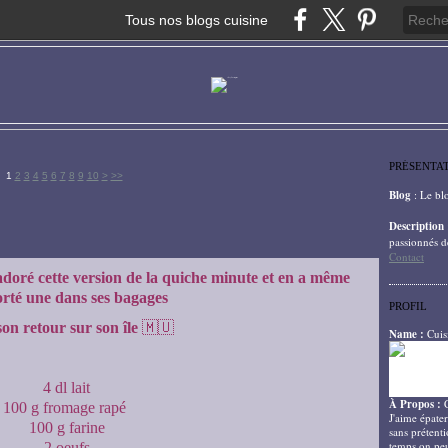
Tous nos blogs cuisine
PRÉSENTA
20
30
40
50
60
70
1
2
3
4
5
6
7
8
9
10
>
>>
Blog
: Le bl
Description
passionnés d
Contact
a adoré cette version de la quiche minute et en a même
rté une dans ses bagages
PROFIL
on retour sur son île
🇲🇺
Name :
Cuis
4 dl lait
À Propos :
100 g fromage rapé
J'aime épater
100 g farine
sans prétenti
temps on peu
2 oeufs