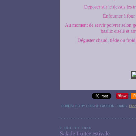
Déposer sur le dessus les t
Enfourner à four
Au moment de servir poivrer selon go
basilic ciselé et ar
Déguster chaud, tiède ou froid
R
PUBLISHED BY CUISINE PASSION
-
DANS
PIZ
2 JUILLET 2026
Salade fruitée estivale