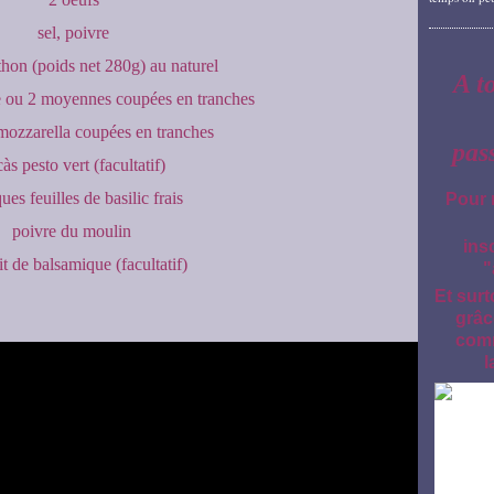
sel, poivre
 thon (poids net 280g) au naturel
A t
e ou 2 moyennes coupées en tranches
mozzarella coupées en tranches
pas
càs pesto vert (facultatif)
ues feuilles de basilic frais
Pour 
poivre du moulin
ins
it de balsamique (facultatif)
"
Et surt
grâc
comm
l