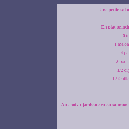
Une petite sala
En plat princi
6 t
1 melon
4 pe
2 boul
1/2 oi
12 feuill
Au choix : jambon cru ou saumon f