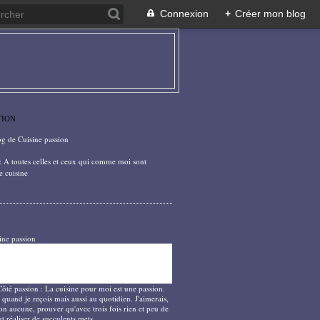
Connexion
+
Créer mon blog
TION
og de Cuisine passion
: A toutes celles et ceux qui comme moi sont
e cuisine
ine passion
Côté passion : La cuisine pour moi est une passion.
 quand je reçois mais aussi au quotidien. J'aimerais,
on aucune, prouver qu'avec trois fois rien et peu de
t réaliser de succulents mets.