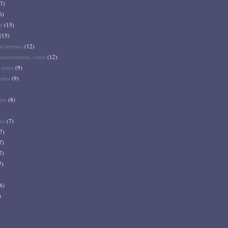
7)
6)
d
(15)
(15)
et terrines
(12)
aisonnements, condi
(12)
terres
(9)
crées
(9)
ées
(8)
)
ns
(7)
7)
7)
7)
7)
6)
)