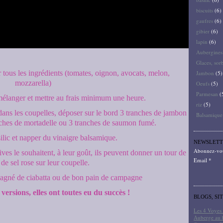
biscuits
(6)
gaufres
(6)
gibier
(6)
lapin
(6)
Aubergines
Glaces, sor
 tous les ingrédients (tomates, oignon, avocats, melon,
Jambon
(5)
mozzarella)
Oeufs
(5)
Parmesan
(
élanger et mettre au frais minimum une heure.
riz
(5)
e dans les coupelles, déposer sur le bord 3 tranches de jambon
Balsamique
nches de mortadelle ou 3 tranches de saumon fumé.
ilic et napper du vinaigre balsamique.
NEWSLETT
Abonnez-vous
ives le souhaitent, à leur goût, ils peuvent donner un tour de
Email
de sel rose sur leur coupelle.
mpagné de ciabatta ou de bon pain de campagne
s versions, elles ont toutes eu du succès !
BLOGS, SI
Les 4 Voyes 
Auberge au 