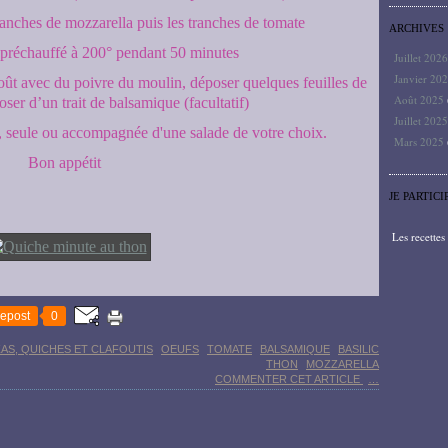
ranches de mozzarella puis les tranches de tomate
ARCHIVES
 préchauffé à 200° pendant 50 minutes
Juillet 202
Janvier 20
ût avec du poivre du moulin, déposer quelques feuilles de
Août 2025
roser d’un trait de balsamique (facultatif)
Juillet 202
, seule ou accompagnée d'une salade de votre choix.
Mars 2025
Bon appétit
JE PARTICI
Les recette
epost
0
ZAS, QUICHES ET CLAFOUTIS
OEUFS
TOMATE
BALSAMIQUE
BASILIC
THON
MOZZARELLA
COMMENTER CET ARTICLE
…