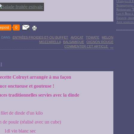
Oranges et E
Scrapagogo (
Restaurant "
Les 4 Bras à 
Escavir, mon
Aux sources
epost
0
-
DANS
ENTRÉES FROIDES ET-OU BUFFET
AVOCAT
TOMATE
MELON
MOZZARELLA
BALSAMIQUE
OIGNON ROUGE
COMMENTER CET ARTICLE
…
l
recette Colruyt arrangée à ma façon
uce onctueuse et gouteuse !
ces traditionnelles servies avec la dinde
 filet de dinde d'un kilo
n de poule (réalisé avec un cube)
1dl vin blanc sec