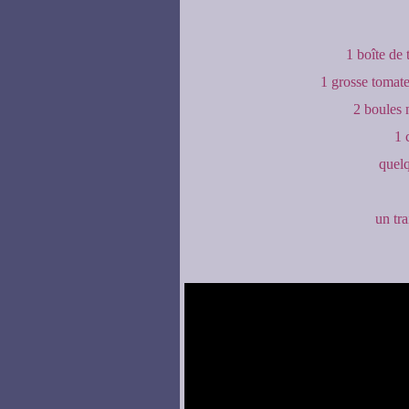
1 boîte de
1 grosse tomat
2 boules 
1 
quelq
un tra