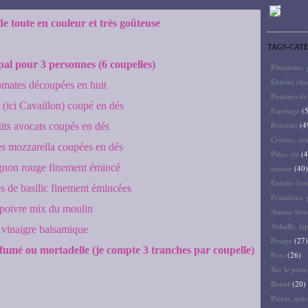
de toute en couleur et très goûteuse
TAGS-CAT
pal pour 3 personnes (6 coupelles)
Pâtisseries,
Entrées ch
omates découpées en huit
Pommes de 
 (ici Cavaillon) coupé en dés
Papotage
(5
Poissons
(4
tits avocats coupés en dés
Crèmes, cru
es mozzarella coupées en dés
Pâtes, riz
(4
gnon rouge finement émincé
tomate
(40)
Entrées froi
es de basilic finement émincées
Friandises, 
​​​​​​poivre mix du moulin
Amuse bouc
Volaille, la
vinaigre balsamique
Potage
(27)
umé ou mortadelle (je compte 3 tranches par coupelle)
Porc
(26)
Sur le pouc
Boeuf
(20)
Pizzas, quic