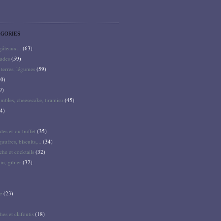
ÉGORIES
 gâteaux...
(63)
audes
(59)
terres, légumes
(59)
0)
9)
mbles, cheesecake, tiramisu
(45)
4)
des et-ou buffet
(35)
gaufres, biscuits,...
(34)
he et cocktails
(32)
pin, gibier
(32)
e
(23)
hes et clafoutis
(18)