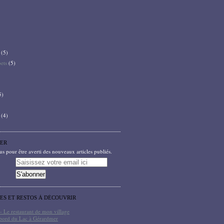
(5)
bets
(5)
5)
(4)
ER
 pour être averti des nouveaux articles publiés.
TES ET RESTOS À DÉCOUVRIR
- Le restaurant de mon village
bord du Lac à Gérardmer