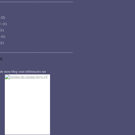
6
(2)
26
(1)
(1)
5
(1)
(1)
PE
s de mon blog sont référencées sur