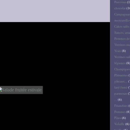
Poivrons
(1
chocolat
(1
Campagnar
mozzarella
Cakes salés 
Sauces, ass
Pommes de 
Verrines su
Veau
(8)
Verrines sal
légumes
(8
Champigno
Pâtisseries
(
gâteaux...
(
lard fumé
(
parmesan
(
...
(6)
Friandises
(
Pommes
(6
Pâtes
(6)
Volaille
(6)
basilic
(6)