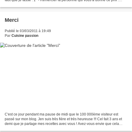
MERCI IPANAMA !!!! 2° -Mettre...
Merci
Publié le 03/03/2011 à 19:49
Par
Cuisine passion
C'est ce jour pendant ma pause de midi que le 100 000ème visiteur est
passé sur mon blog. Jen suis très fière et très heureuse !!! Cel fait 3 ans et
demi que je partage mes recettes avec vous ! Avez-vous envie que cela
continue ??? Si oui, jespère ne...