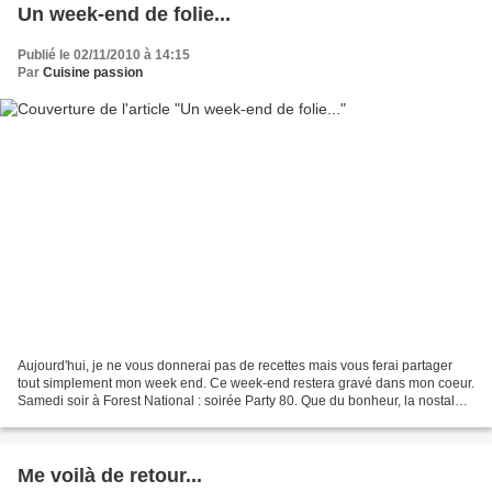
Un week-end de folie...
Publié le 02/11/2010 à 14:15
Par
Cuisine passion
Aujourd'hui, je ne vous donnerai pas de recettes mais vous ferai partager
tout simplement mon week end. Ce week-end restera gravé dans mon coeur.
Samedi soir à Forest National : soirée Party 80. Que du bonheur, la nostalgie
de mes années "Quat Voyes"....
Me voilà de retour...