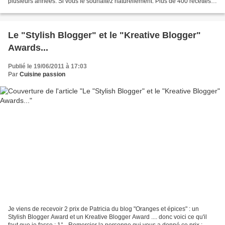
plusieurs années. Si vous le souhaitez naturellement. Plus de 400 recettes,
près de 900 commentaires. A tous...
Le "Stylish Blogger" et le "Kreative Blogger"
Awards...
Publié le 19/06/2011 à 17:03
Par
Cuisine passion
Je viens de recevoir 2 prix de Patricia du blog "Oranges et épices" : un
Stylish Blogger Award et un Kreative Blogger Award .... donc voici ce qu'il
faut que je fasse : 1° - Remercier la personne qui vous a donné ce prix :