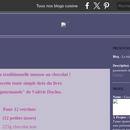
Tous nos blogs cuisine
PRÉSENTA
Blog
: Le bl
Description
passionnés d
a traditionnelle mousse au chocolat !
Contact
ecette toute simple tirée du livre
PROFIL
 gourmands" de Valérie Duclos.
Name :
Cuis
Pour 12 verrines
À Propos :
(12 petites tasses)
J'aime épater
sans prétenti
225g chocolat noir
temps on peu