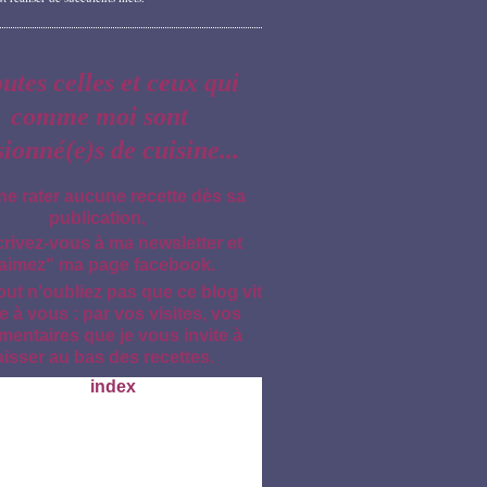
outes celles et ceux qui
comme moi sont
sionné(e)s de cuisine...
ne rater aucune recette dès sa
publication,
crivez-vous à ma newsletter et
aimez" ma page facebook.
out n'oubliez pas que ce blog vit
e à vous : par vos visites, vos
entaires que je vous invite à
aisser au bas des recettes.