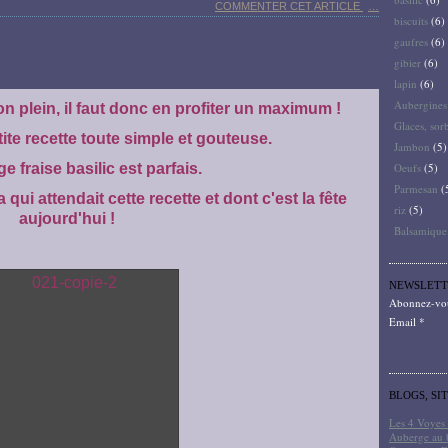
COMMENTER CET ARTICLE
…
biscuits
(6)
gaufres
(6)
gibier
(6)
lapin
(6)
Aubergines
n plein, il faut donc en profiter un maximum !
Glaces, sor
ite recette toute simple et gouteuse.
Jambon
(5)
e fraise basilic est parfais.
Oeufs
(5)
Parmesan
(
 qui attendait cette recette et dont c'est la fête
riz
(5)
aujourd'hui !
Balsamique
NEWSLETT
Abonnez-vous
Email
BLOGS, SI
Les 4 Voyes 
Auberge au 