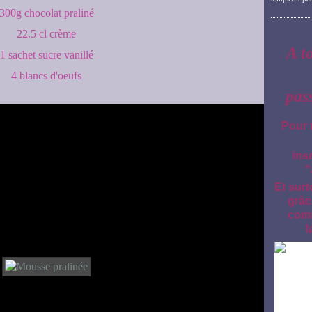
300g chocolat praliné
22.5 cl crème
A t
1 sachet sucre vanillé
4 blancs d'oeufs
pas
Pour 
ins
"
Et surt
grâc
comm
l