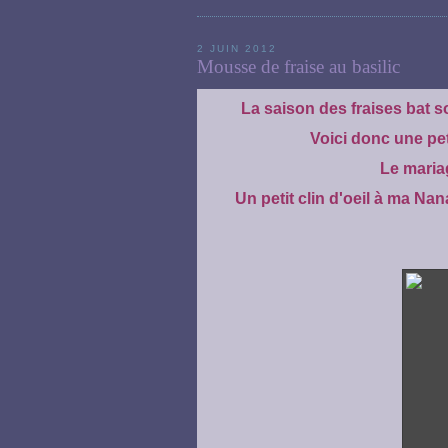
2 JUIN 2012
Mousse de fraise au basilic
La saison des fraises bat so
Voici donc une pet
Le mariag
Un petit clin d'oeil à ma Nana