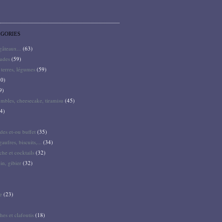
ÉGORIES
 gâteaux...
(63)
audes
(59)
terres, légumes
(59)
0)
9)
mbles, cheesecake, tiramisu
(45)
4)
des et-ou buffet
(35)
gaufres, biscuits,...
(34)
he et cocktails
(32)
pin, gibier
(32)
e
(23)
hes et clafoutis
(18)