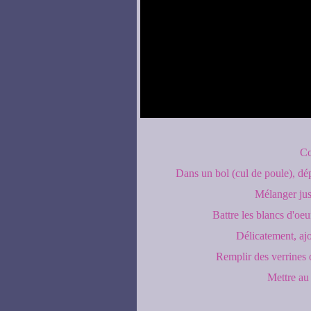
Co
Dans un bol (cul de poule), dé
Mélanger jus
Battre les blancs d'oeu
Délicatement, ajo
Remplir des verrines o
Mettre au 