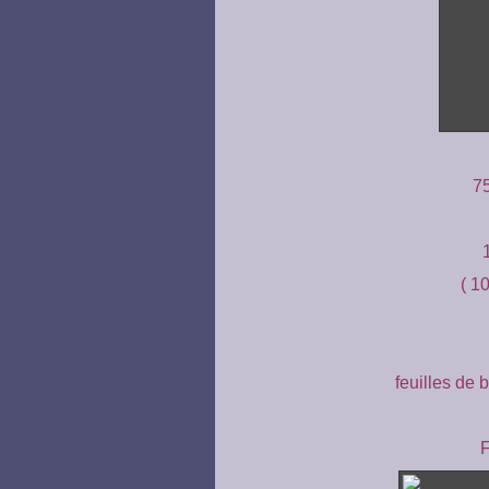
75
( 1
feuilles de 
F