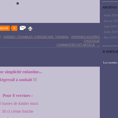
ARCHIVES
Juillet 202
Janvier 20
Août 2025
epost
0
Juillet 202
S
CRÈMES, CRUMBLES, CHEESECAKE, TIRAMISU
VERRINES SUCRÉES
Mars 2025
CHOCOLAT
COMMENTER CET ARTICLE
…
JE PARTICI
Les recette
e simplicité enfantine...
égressif à souhait !!!
Pour 8 verrines :
6 barres de kinder maxi
50 cl crème fraiche