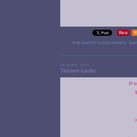
R
PUBLISHED BY CUISINE PASSION
-
DAN
29 AVRIL 2017
Verrines kinder
D'un
R
1