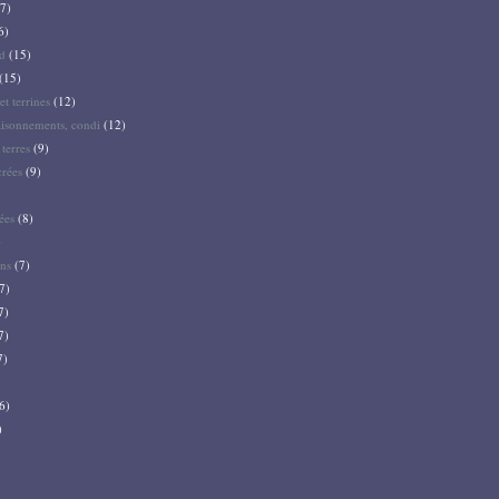
7)
6)
d
(15)
(15)
et terrines
(12)
aisonnements, condi
(12)
terres
(9)
crées
(9)
ées
(8)
)
ns
(7)
7)
7)
7)
7)
6)
)