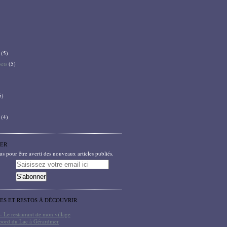
(5)
bets
(5)
5)
(4)
ER
 pour être averti des nouveaux articles publiés.
TES ET RESTOS À DÉCOUVRIR
- Le restaurant de mon village
bord du Lac à Gérardmer