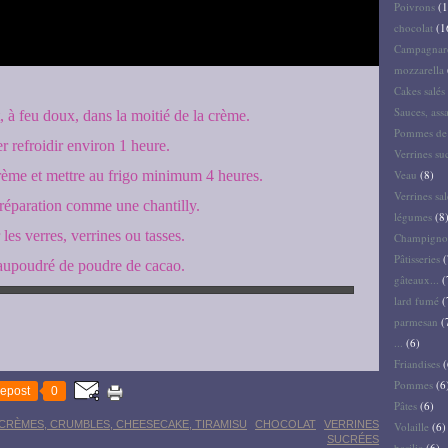
Poivrons
(1
chocolat
(1
Campagnar
mozzarella
Cakes salés 
Sauces, ass
, à feu doux, dans la moitié de la crème.
Pommes de 
r refroidir environ 1 heure.
Verrines su
crème et mettre au frigo minimum 4 heures.
Veau
(8)
Verrines sal
préparation comme une chantilly.
légumes
(8
les verres, verrines ou tasses.
Champigno
Pâtisseries
(
saupoudré de poudre de cacao.
gâteaux...
(
lard fumé
(
parmesan
(
...
(6)
Friandises
(
Pommes
(6
epost
0
Pâtes
(6)
CRÈMES, CRUMBLES, CHEESECAKE, TIRAMISU
CHOCOLAT
VERRINES
Volaille
(6)
SUCRÉES
basilic
(6)