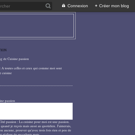
Connexion
+
Créer mon blog
TION
og de Cuisine passion
: A toutes celles et ceux qui comme moi sont
e cuisine
ine passion
Côté passion : La cuisine pour moi est une passion.
 quand je reçois mais aussi au quotidien. J'aimerais,
on aucune, prouver qu'avec trois fois rien et peu de
t réaliser de succulents mets.