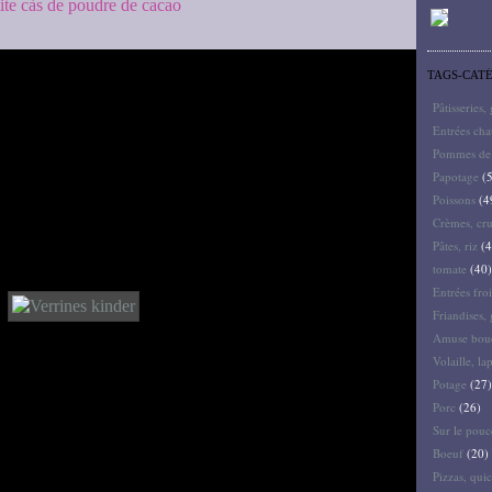
tite càs de poudre de cacao
TAGS-CAT
Pâtisseries,
Entrées ch
Pommes de 
Papotage
(5
Poissons
(4
Crèmes, cru
Pâtes, riz
(4
tomate
(40)
Entrées froi
Friandises, 
Amuse bouc
Volaille, la
Potage
(27)
Porc
(26)
Sur le pouc
Boeuf
(20)
Pizzas, quic