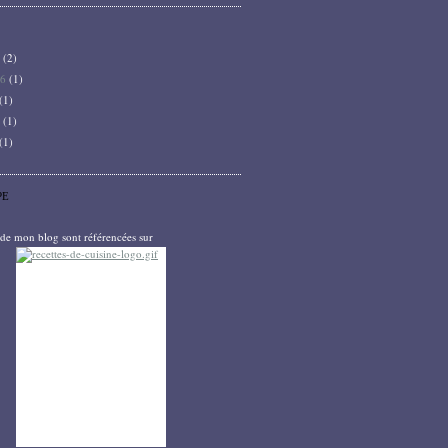
6
(2)
26
(1)
(1)
5
(1)
(1)
PE
s de mon blog sont référencées sur