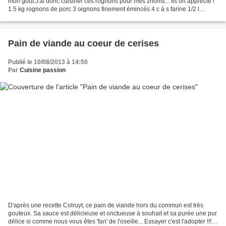
mon goût.J'ai donc cuisiner ces rognons pour mes zhoms... Ils on apprécié !
1.5 kg rognons de porc 3 oignons finement émincés 4 c à s farine 1/2 l
bouillon de viande 4 noix de beurre...
Pain de viande au coeur de cerises
Publié le 10/08/2013 à 14:50
Par
Cuisine passion
D'après une recette Colruyt, ce pain de viande hors du commun est très
gouteux. Sa sauce est délicieuse et onctueuse à souhait et sa purée une pur
délice si comme nous vous êtes 'fan' de l'oseille... Essayer c'est l'adopter !!! 1