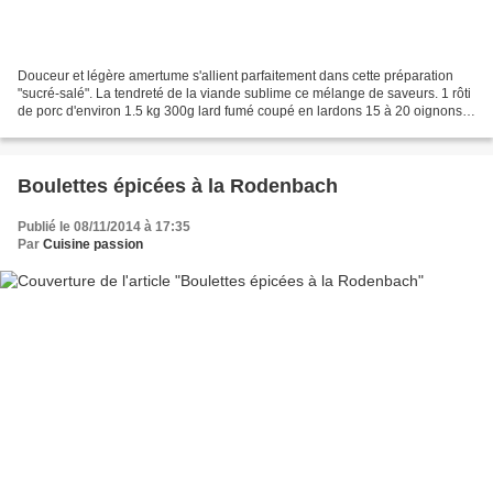
Douceur et légère amertume s'allient parfaitement dans cette préparation
"sucré-salé". La tendreté de la viande sublime ce mélange de saveurs. 1 rôti
de porc d'environ 1.5 kg 300g lard fumé coupé en lardons 15 à 20 oignons
grelots 400g carottes coupées...
Boulettes épicées à la Rodenbach
Publié le 08/11/2014 à 17:35
Par
Cuisine passion