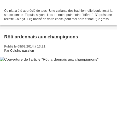
Ce plat a été apprécié de tous ! Une variante des traditionnelle boulettes à la
sauce tomate. Et puis, soyons fiers de notre patrimoine "bières". D'après une
recette Colruyt. 1 kg haché de votre choix (pour moi porc et boeuf) 2 grosses
échalotes finement...
Rôti ardennais aux champignons
Publié le 08/02/2014 à 13:21
Par
Cuisine passion