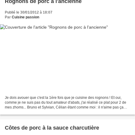
Rognons de porc à l'ancienne
Publié le 30/01/2012 à 18:07
Par
Cuisine passion
Je dois avouer que c'est la 1ère fois que je cuisine des rognons ! Et oui,
comme je ne suis pas du tout amateur d'abats, j'ai réalisé ce plat pour 2 de
mes zhoms... Bruno et Sylvian, Célian étant comme moi : il n'aime pas ça
(enfin qu'il dit car il n'a...
Côtes de porc à la sauce charcutière