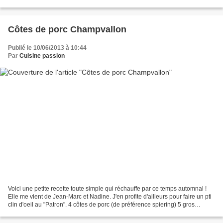
kg haché 1 oeuf 1 gros...
Côtes de porc Champvallon
Publié le 10/06/2013 à 10:44
Par
Cuisine passion
Voici une petite recette toute simple qui réchauffe par ce temps automnal !
Elle me vient de Jean-Marc et Nadine. J'en profite d'ailleurs pour faire un pti
clin d'oeil au "Patron". 4 côtes de porc (de préférence spiering) 5 gros
oignons finement émincés...