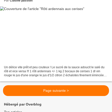
Par
Cuisine passion
Un délice vite prêt et peu couteux ! Le sucré de la sauce adoucit le salé du
rôti et vice versa !!! 1 rôti ardennais +/- 1 kg 2 bocaux de cerises 1 dl vin
rouge le jus d'une orange le jus d'1/2 citron 2 échalotes finement émincées 2
noix e beurre 3 c...
Page suivante >
Hébergé par Overblog