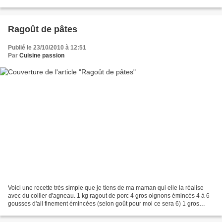
piqué de 6 clous de girofle...
Ragoût de pâtes
Publié le 23/10/2010 à 12:51
Par
Cuisine passion
Voici une recette très simple que je tiens de ma maman qui elle la réalise
avec du collier d'agneau. 1 kg ragout de porc 4 gros oignons émincés 4 à 6
gousses d'ail finement émincées (selon goût pour moi ce sera 6) 1 gros
bouquet de thym laurier sel, poivre...