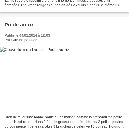
Zamis ! 750 g cappelini 2 oignons finement émincés 2 gousses d'ail
écrasées 3 poivrons rouges coupés en dés 25 cl vin blanc 20 cl crème 2 càs
d'épices espagnoles DUCROS 1 pincée...
Poule au riz
Publié le 09/01/2014 à 12:03
Par
Cuisine passion
Rien de tel qu'une bonne poule au riz maison comme la préparait ma petite
Lulu ! N'est-ce pas Nana ? 1 belle grosse poule fermière ou 2 petites poules
du commerce 4 belles carottes 3 branches de céleri vert 1 poireau 1 oignon