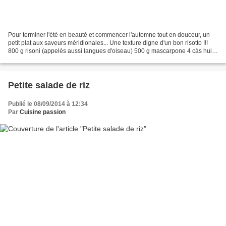
Pour terminer l'été en beauté et commencer l'automne tout en douceur, un
petit plat aux saveurs méridionales... Une texture digne d'un bon risotto !!!
800 g risoni (appelés aussi langues d'oiseau) 500 g mascarpone 4 càs huile
d'olive 2 très gros oignons...
Petite salade de riz
Publié le 08/09/2014 à 12:34
Par
Cuisine passion