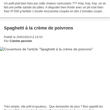
Un petit plat bien frais par cette chaleur caniculaire ??? Hop, hop, hop, on se
fait une petite salade de pâtes. A déguster bien froide avec un pti rosé bien
frais !!!! 500 g farfalle 1 boulle mozzarella coupée en dés 2 tomates coupés
en dés 2 oeufs durs...
Spaghetti à la crème de poivrons
Publié le 25/01/2014 à 12:53
Par
Cuisine passion
Très simple, vite prêt et gouteux... Que demander de plus ? Bon appétit les