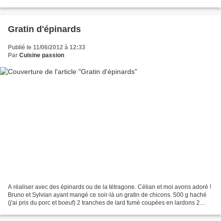
pour 2 de mes zhoms qui adorent...
Gratin d'épinards
Publié le 11/06/2012 à 12:33
Par
Cuisine passion
A réaliser avec des épinards ou de la tétragone. Célian et moi avons adoré !
Bruno et Sylvian ayant mangé ce soir-là un gratin de chicons. 500 g haché
(j'ai pris du porc et boeuf) 2 tranches de lard fumé coupées en lardons 2
grosses échalotes finement...