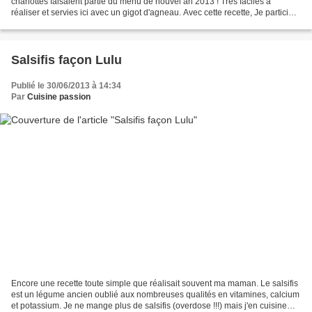
charlottes faisaient partie du menu de nouvel an 2013 ! Très faciles à
réaliser et servies ici avec un gigot d'agneau. Avec cette recette, Je participe
au maxi tour en cuisine...
Salsifis façon Lulu
Publié le 30/06/2013 à 14:34
Par
Cuisine passion
Encore une recette toute simple que réalisait souvent ma maman. Le salsifis
est un légume ancien oublié aux nombreuses qualités en vitamines, calcium
et potassium. Je ne mange plus de salsifis (overdose !!!) mais j'en cuisine