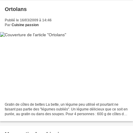
Ortolans
Publié le 16/03/2009 à 14:46
Par
Cuisine passion
Gratin de côtes de bettes La bette, un légume peu utilisé et pourtant ne
faisant pas partie des "légumes oubliés". Un légume délicieux que ce soit en
purée, au gratin ou dans des soupes. Pour 4 personnes : 600 g de côtes de
bette environ coupée en tronçons...