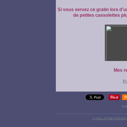
Si vous servez ce gratin lors d'u
de petites cassolettes plu
Mes re
Ra
R
PU
<< BALLOTINE D'OEUFS