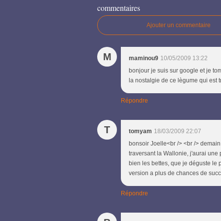
commentaires
Ajouter un commentaire
M
maminou9
10/05/2009 13:22
bonjour je suis sur google et je to
la nostalgie de ce lègume qui est
Répondre
T
tomyam
18/03/2009 22:07
bonsoir Joelle<br /> <br /> demain
traversant la Wallonie, j'aurai une
bien les bettes, que je déguste le 
version a plus de chances de succ
Répondre