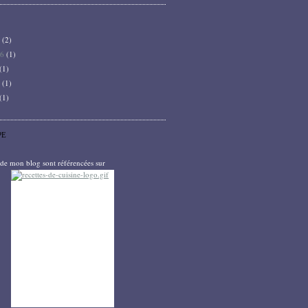
6
(2)
26
(1)
(1)
5
(1)
(1)
PE
s de mon blog sont référencées sur