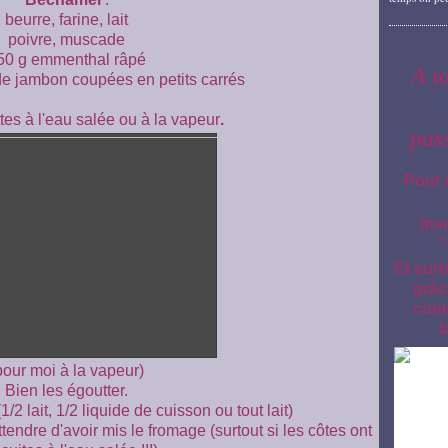
beurre, farine, lait
poivre, muscade
50 g emmenthal râpé
A t
de jambon coupées en petits carrés
tes à l'eau salée ou à la vapeur
.
pas
Pour 
ins
"
Et surt
grâc
comm
l
pour moi à la vapeur)
Bien les égoutter.
/2 lait, 1/2 liquide de cuisson ou tout lait)
tendre d'avoir mis le fromage (surtout si les côtes ont