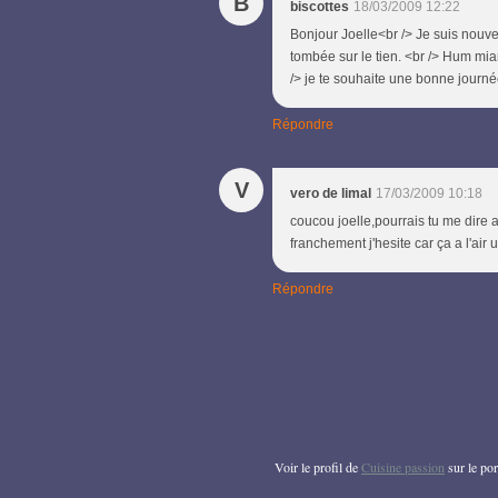
B
biscottes
18/03/2009 12:22
Bonjour Joelle<br /> Je suis nouvel
tombée sur le tien. <br /> Hum mia
/> je te souhaite une bonne journée
Répondre
V
vero de limal
17/03/2009 10:18
coucou joelle,pourrais tu me dire a
franchement j'hesite car ça a l'ai
Répondre
Voir le profil de
Cuisine passion
sur le por