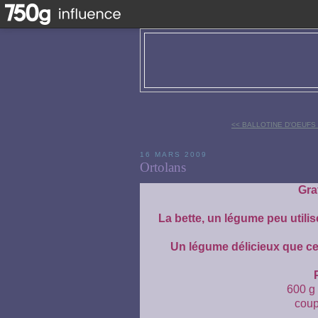
<< BALLOTINE D'OEUFS
16 MARS 2009
Ortolans
Gra
La bette, un légume peu utilis
Un légume délicieux que ce
600 g 
coup