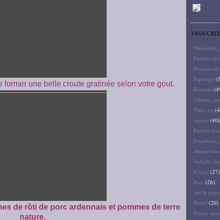
TAGS-CAT
Pâtisseries,
Entrées ch
Pommes de 
Papotage
(5
e former une belle croute gratinée selon votre gout.
Poissons
(4
Crèmes, cru
Pâtes, riz
(4
tomate
(40)
Entrées froi
Friandises, 
Amuse bouc
Volaille, la
Potage
(27)
Porc
(26)
Sur le pouc
Boeuf
(20)
hes de rôti de porc ardennais et pommes de terre
Pizzas, quic
nature.