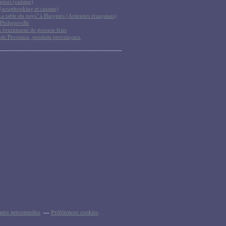
pices (cuisine)
scrapbooking et cuisine)
La table du pays" à Hargnies (Ardennes françaises)
Philippeville
 fournisseur de poisson frais
 de Provence, produits provençaux
nées personnelles
Préférences cookies