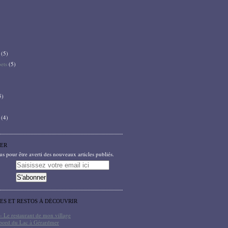
(5)
bets
(5)
5)
(4)
ER
 pour être averti des nouveaux articles publiés.
TES ET RESTOS À DÉCOUVRIR
- Le restaurant de mon village
bord du Lac à Gérardmer