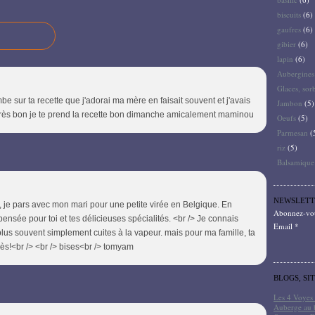
biscuits
(6)
gaufres
(6)
gibier
(6)
lapin
(6)
Aubergines
Glaces, sor
mbe sur ta recette que j'adorai ma mère en faisait souvent et j'avais
Jambon
(5)
 très bon je te prend la recette bon dimanche amicalement maminou
Oeufs
(5)
Parmesan
(
riz
(5)
Balsamique
NEWSLETT
, je pars avec mon mari pour une petite virée en Belgique. En
Abonnez-vous
 pensée pour toi et tes délicieuses spécialités. <br /> Je connais
Email
plus souvent simplement cuites à la vapeur. mais pour ma famille, ta
ès!<br /> <br /> bises<br /> tomyam
BLOGS, SI
Les 4 Voyes 
Auberge au 