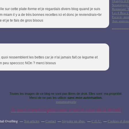
Oranges et E
Scrapagogo (
Restaurant "
le sur cette plate-forme et je regardais divers blog quand je suis
Les 4 Bras à 
m miam il y a de très bonnes recettes ici et donc je reviendrais<br
Escavir, mon
 et je te fais de gros bisous
Aux sources
 quoi ressemblent les bettes car je n'ai jamais fait ce legume et
r un peu speccccc NOn ? merci bisous
Toutes les images de ce blog ne sont pas libres de droit. Elles sont ma propriété.
Merci de ne pas les utiliser
sans mon autorisation.
lesrecettesdejoelle
Je vous remercie pour votre visite et vous dis à bientôt
tail Overblog
Top articles
Contact
Signaler un abus
C.G.U.
Cookies et don