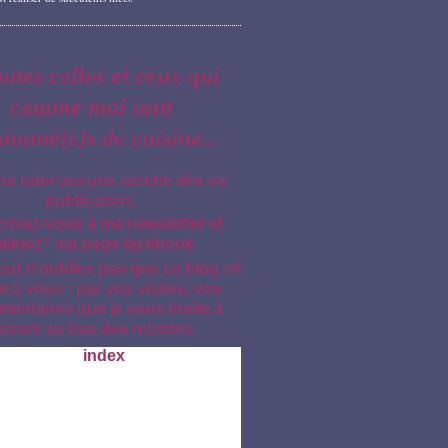
outes celles et ceux qui
comme moi sont
sionné(e)s de cuisine...
ne rater aucune recette dès sa
publication,
crivez-vous à ma newsletter et
aimez" ma page facebook.
out n'oubliez pas que ce blog vit
e à vous : par vos visites, vos
entaires que je vous invite à
aisser au bas des recettes.