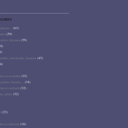
ÉGORIES
 gâteaux...
(63)
audes
(59)
terres, légumes
(59)
0)
9)
mbles, cheesecake, tiramisu
(45)
4)
des et-ou buffet
(35)
gaufres, biscuits,...
(34)
he et cocktails
(32)
pin, gibier
(32)
e
(23)
hes et clafoutis
(18)