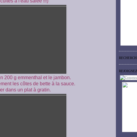
 cuites à l'eau salée !!!)
RECHERCH
REJOIGNE
on 200 g emmenthal et le jambon.
ment les côtes de bette à la sauce.
er dans un plat à gratin.