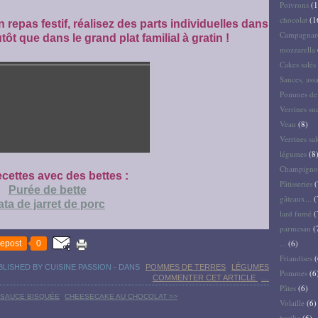
Poivrons
(1
chocolat
(1
n repas festif, réalisez des parts individuelles dans
Campagnar
tôt que dans le grand plat familial à gratin !
mozzarella
Cakes salés 
Sauces, ass
Pommes de 
Verrines su
Veau
(8)
Verrines sal
légumes
(8
Champigno
cettes avec des bettes :
Pâtisseries
(
Purée de bette
gâteaux...
(
ta de jarret de porc
lard fumé
(
parmesan
(
...
(6)
epost
0
Friandises
(
BLISHED BY CUISINE PASSION
-
DANS
POMMES DE TERRES
LÉGUMES
Pommes
(6
COMMENTER CET ARTICLE
…
Pâtes
(6)
 SAUCE BISQUÉE
CHEESECAKE AU CHOCOLAT >>
Volaille
(6)
basilic
(6)