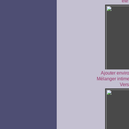
été
Ajouter envir
Mélanger intime
Vers