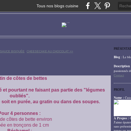
Tous nos blogs cuisine
PRÉSENTA
 SAUCE BISQUÉE
CHEESECAKE AU CHOCOLAT >>
Blog
: Le bl
Description
passionnés d
Contact
tin de côtes de bettes
é et pourtant ne faisant pas partie des "légumes
PROFIL
oubliés".
Name :
Cuis
 soit en purée, au gratin ou dans des soupes.
Pour 4 personnes :
À Propos :
de côtes de bette environ
J'aime épater
ée en tronçons de 1 cm
sans prétenti
temps on peu
Béchamel
: