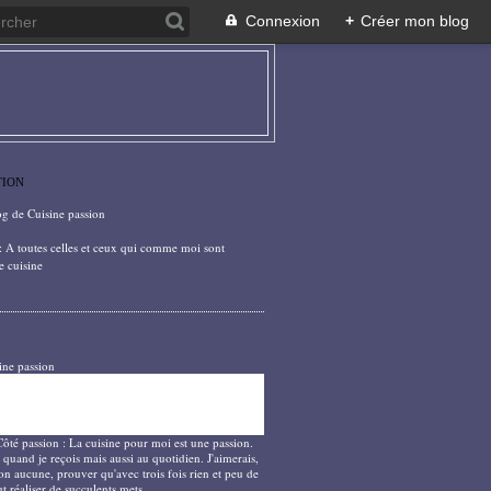
Connexion
+
Créer mon blog
TION
og de Cuisine passion
: A toutes celles et ceux qui comme moi sont
e cuisine
ine passion
Côté passion : La cuisine pour moi est une passion.
 quand je reçois mais aussi au quotidien. J'aimerais,
on aucune, prouver qu'avec trois fois rien et peu de
t réaliser de succulents mets.