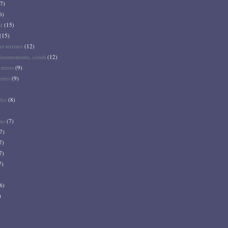
7)
6)
d
(15)
(15)
et terrines
(12)
aisonnements, condi
(12)
terres
(9)
crées
(9)
ées
(8)
)
ns
(7)
7)
7)
7)
7)
6)
)