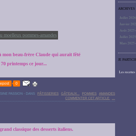
ARCHIVES
Juillet 202
Janvier 20
Août 2025
Juillet 202
Mars 2025
l à mon beau-frère Claude qui aurait fêté
JE PARTICI
 70 printemps ce jour...
Les recette
epost
0
SINE PASSION
-
DANS
PÂTISSERIES
GÂTEAUX...
POMMES
AMANDES
COMMENTER CET ARTICLE
…
grand classique des desserts italiens.