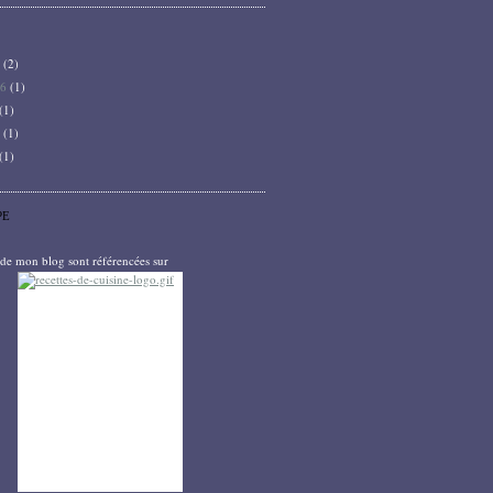
6
(2)
26
(1)
(1)
5
(1)
(1)
PE
s de mon blog sont référencées sur