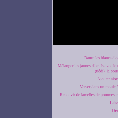
Battre les blancs d'o
Mélanger les jaunes d'oeufs avec le 
(tiédi), la po
Ajouter alor
Verser dans un moule à 
Recouvir de lamelles de pommes et
Laiss
Dém