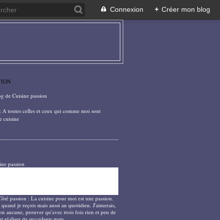
Connexion
+
Créer mon blog
TION
og de Cuisine passion
: A toutes celles et ceux qui comme moi sont
e cuisine
ine passion
Côté passion : La cuisine pour moi est une passion.
 quand je reçois mais aussi au quotidien. J'aimerais,
on aucune, prouver qu'avec trois fois rien et peu de
t réaliser de succulents mets.