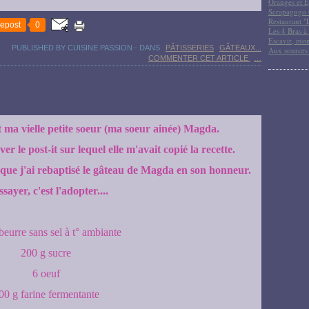
Oranges et E
Scrapagogo (
Restaurant "
epost
0
Les 4 Bras à 
Escavir, mon
PUBLISHED BY CUISINE PASSION
-
DANS
PÂTISSERIES
GÂTEAUX...
Aux sources
COMMENTER CET ARTICLE
…
t ma vielle petite soeur (ma soeur ainée) Magda.
er le post-it sur lequel elle m'avait copié la recette.
 que j'ai rebaptisé le gâteau de Magda en son honneur.
ssayer, c'est l'adopter....
beurre sans sel à t° ambiante
200 g sucre
6 oeuf
00 g farine fermentante