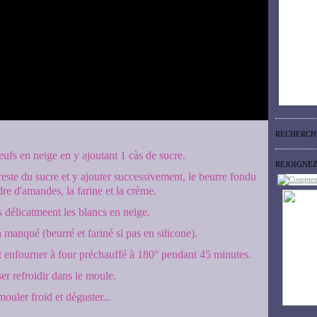
RECHERCH
eufs en neige en y ajoutant 1 càs de sucre.
REJOIGNE
reste du sucre et y ajouter successivement, le beurre fondu
udre d'amandes, la farine et la crème.
s délicatmeent les blancs en neige.
manqué (beurré et fariné si pas en silicone).
 enfourner à four préchauffé à 180° pendant 45 minutes.
er refroidir dans le moule.
ouler froid et déguster...