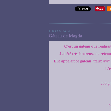
R
1 MARS 2014
Gâteau de Magda
C'est un gâteau que réalisai
J'ai été très heureuse de retrouv
Elle appelait ce gâteau "faux 4/4"
L'e
250 g 
2