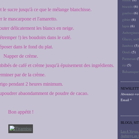
biscuits
(6)
et le sucre jusqu'à ce que le mélange blanchisse.
gaufres
(6)
r le mascarpone et l'amaretto.
gibier
(6)
lapin
(6)
outer délicatement les blancs en neige.
Aubergines
tremper !) les boudoirs dans le café.
Glaces, sor
Jambon
(5)
époser dans le fond du plat.
Oeufs
(5)
Napper de crème.
Parmesan
(
bibés de café et crème jusqu'à épuisement des ingrédients.
riz
(5)
Balsamique
rminer par de la crème.
frigo pendant 2 heures minimum.
NEWSLETT
aupoudrer abaondamment de poudre de cacao.
Abonnez-vous
Email
Bon appétit !
BLOGS, SI
Les 4 Voyes 
Auberge au 