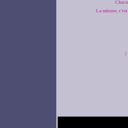
Chacun
La mienne, c'est
2