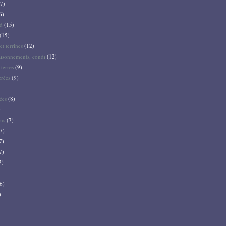
7)
6)
d
(15)
(15)
et terrines
(12)
aisonnements, condi
(12)
terres
(9)
crées
(9)
ées
(8)
)
ns
(7)
7)
7)
7)
7)
6)
)