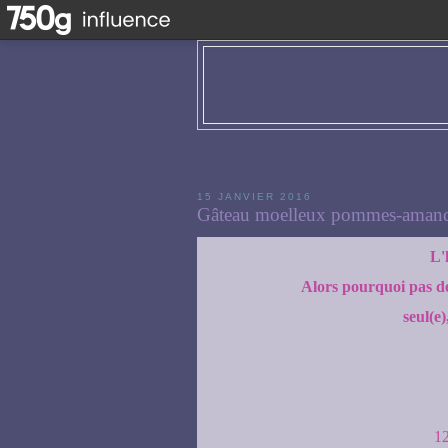
15 JANVIER 2016
Gâteau moelleux pommes-aman
L'
Alors pourquoi pas dé
seul(e)
12