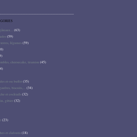
ÉGORIES
 gâteaux...
(63)
audes
(59)
terres, légumes
(59)
0)
9)
mbles, cheesecake, tiramisu
(45)
4)
des et-ou buffet
(35)
gaufres, biscuits,...
(34)
he et cocktails
(32)
pin, gibier
(32)
e
(23)
hes et clafoutis
(18)