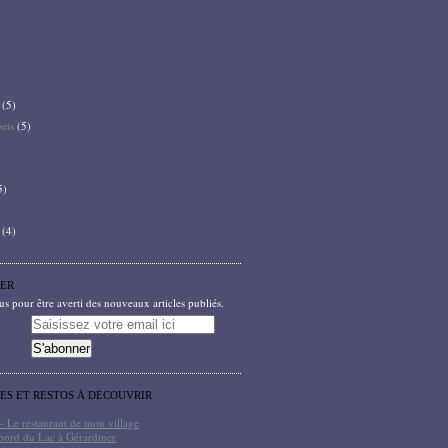
(5)
bets
(5)
5)
(4)
ER
 pour être averti des nouveaux articles publiés.
TES ET RESTOS À DÉCOUVRIR
- Le restaurant de mon village
bord du Lac à Gérardmer