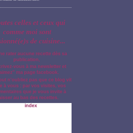
outes celles et ceux qui
comme moi sont
sionné(e)s de cuisine...
ne rater aucune recette dès sa
publication,
crivez-vous à ma newsletter et
aimez" ma page facebook.
out n'oubliez pas que ce blog vit
e à vous : par vos visites, vos
entaires que je vous invite à
aisser au bas des recettes.