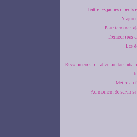
Battre les jaunes d'oeufs 
Y ajoute
Pour terminer, aj
Tremper (pas dé
Les d
Recommencer en alternant biscuits im
Te
Mettre au 
Au moment de servir s