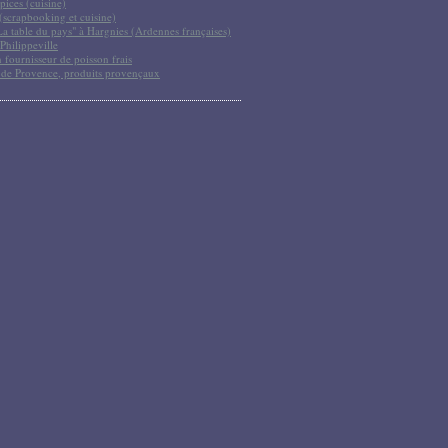
pices (cuisine)
scrapbooking et cuisine)
La table du pays" à Hargnies (Ardennes françaises)
Philippeville
 fournisseur de poisson frais
 de Provence, produits provençaux