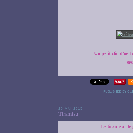
Un petit clin d'oei
ses
R
PUBLISHED BY CUI
20 MAI 2015
Tiramisu
Le tiramisu : le 