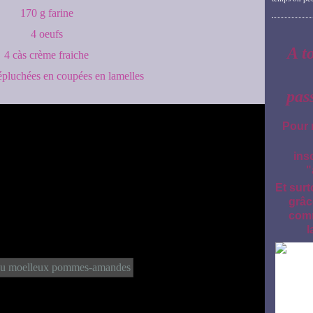
170 g farine
4 oeufs
A t
4 càs crème fraiche
pluchées en coupées en lamelles
pas
Pour 
ins
"
Et surt
grâc
comm
l