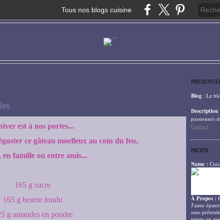
Tous nos blogs cuisine
PRÉSENTA
Blog
: Le bl
des
Description
passionnés d
hiver est à nos portes...
Contact
guster ce gâteau moelleux au coin du feu,
PROFIL
, en famille ou entre amis...
Name :
Cuis
165 g sucre
À Propos :
165 g beurre fondu
J'aime épater
sans prétenti
5 g amandes en poudre
temps on peu