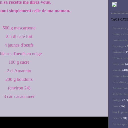
 sa recette me direz-vous.
 tout simplement celle de ma maman.
TAGS-CAT
500 g mascarpone
Pâtisseries,
Entrées ch
2.5 dl café fort
Pommes de 
4 jaunes d'oeufs
Papotage
(5
Poissons
(4
 blancs d'oeufs en neige
Crèmes, cru
100 g sucre
Pâtes, riz
(4
tomate
(40)
2 cl Amaretto
Entrées froi
200 g boudoirs
Friandises, 
(environ 24)
Amuse bouc
Volaille, la
3 càc cacao amer
Potage
(27)
Porc
(26)
Sur le pouc
Boeuf
(20)
Pizzas, quic