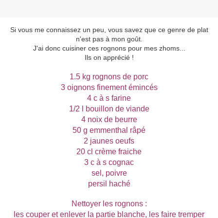
Si vous me connaissez un peu, vous savez que ce genre de plat
n'est pas à mon goût.
J'ai donc cuisiner ces rognons pour mes zhoms...
Ils on apprécié !
1.5 kg rognons de porc
3 oignons finement émincés
4 c à s farine
1/2 l bouillon de viande
4 noix de beurre
50 g emmenthal râpé
2 jaunes oeufs
20 cl crème fraiche
3 c à s cognac
sel, poivre
persil haché
Nettoyer les rognons :
les couper et enlever la partie blanche
, les faire tremper