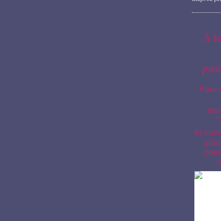
A t
pas
Pour 
ins
"
Et surt
grâc
comm
l