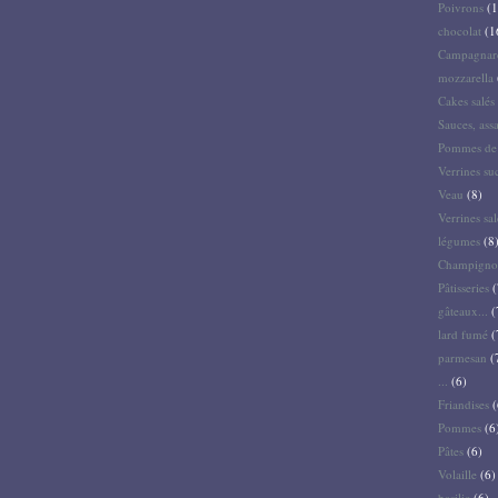
Poivrons
(1
chocolat
(1
Campagnar
mozzarella
Cakes salés 
Sauces, ass
Pommes de 
Verrines su
Veau
(8)
Verrines sal
légumes
(8
Champigno
Pâtisseries
(
gâteaux...
(
lard fumé
(
parmesan
(
...
(6)
Friandises
(
Pommes
(6
Pâtes
(6)
Volaille
(6)
basilic
(6)