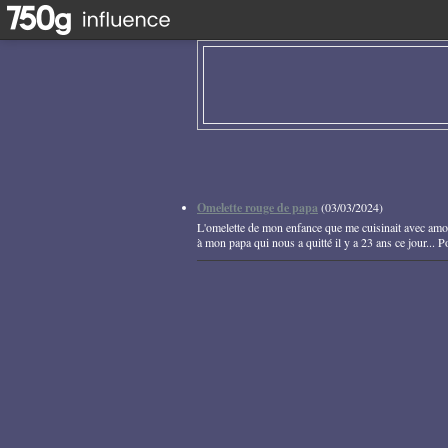
Omelette rouge de papa
(
03/03/2024
)
L'omelette de mon enfance que me cuisinait avec amour 
à mon papa qui nous a quitté il y a 23 ans ce jour... P