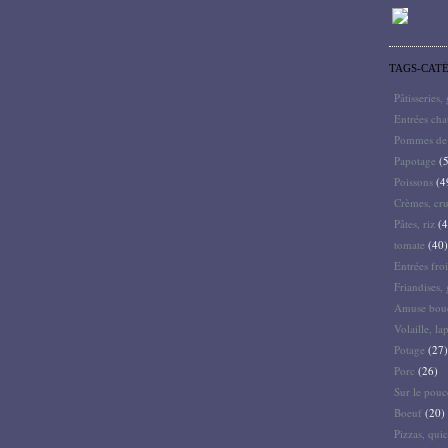
TAGS-CAT
Pâtisseries,
Entrées ch
Pommes de 
Papotage
(5
Poissons
(4
Crèmes, cru
Pâtes, riz
(4
tomate
(40)
Entrées froi
Friandises, 
Amuse bouc
Volaille, la
Potage
(27)
Porc
(26)
Sur le pouc
Boeuf
(20)
Pizzas, quic