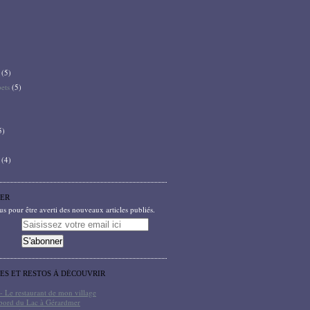
(5)
bets
(5)
5)
(4)
ER
 pour être averti des nouveaux articles publiés.
TES ET RESTOS À DÉCOUVRIR
- Le restaurant de mon village
bord du Lac à Gérardmer