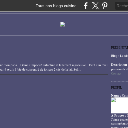
Tous nos blogs cuisine
PRÉSENTA
Blog
: Le bl
Description
mon papa... D'une simplicité enfantine et tellement régressive... Petit clin d'œil
our 4 œufs 1 bte de concentré de tomate 2 càs de la lait Sel,...
passionnés d
Contact
PROFIL
Name :
Cuis
À Propos :
J'aime épater
sans prétenti
temps on peu