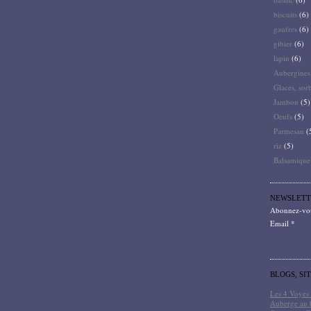
biscuits
(6)
gaufres
(6)
gibier
(6)
lapin
(6)
Aubergines
Glaces, sor
Jambon
(5)
Oeufs
(5)
Parmesan
(
riz
(5)
Balsamique
NEWSLETT
Abonnez-vous
Email
BLOGS, SI
Les 4 Voyes 
Auberge au 