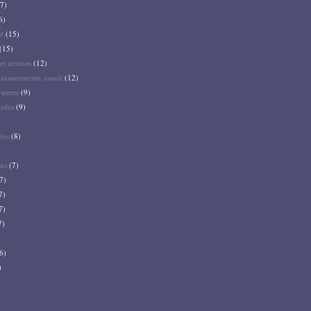
7)
6)
d
(15)
(15)
et terrines
(12)
aisonnements, condi
(12)
terres
(9)
crées
(9)
ées
(8)
)
ns
(7)
7)
7)
7)
7)
6)
)