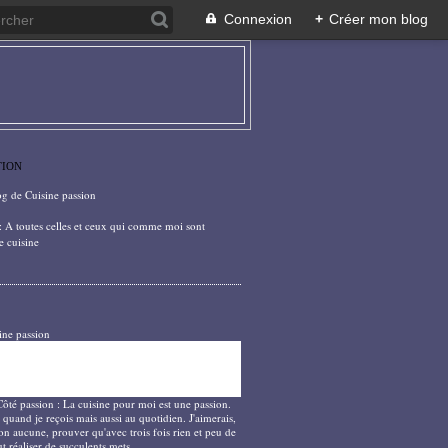
Connexion
+
Créer mon blog
TION
og de Cuisine passion
: A toutes celles et ceux qui comme moi sont
e cuisine
ine passion
Côté passion : La cuisine pour moi est une passion.
 quand je reçois mais aussi au quotidien. J'aimerais,
on aucune, prouver qu'avec trois fois rien et peu de
t réaliser de succulents mets.