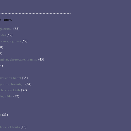
ÉGORIES
 gâteaux...
(63)
audes
(59)
terres, légumes
(59)
0)
9)
mbles, cheesecake, tiramisu
(45)
4)
des et-ou buffet
(35)
gaufres, biscuits,...
(34)
he et cocktails
(32)
pin, gibier
(32)
e
(23)
hes et clafoutis
(18)