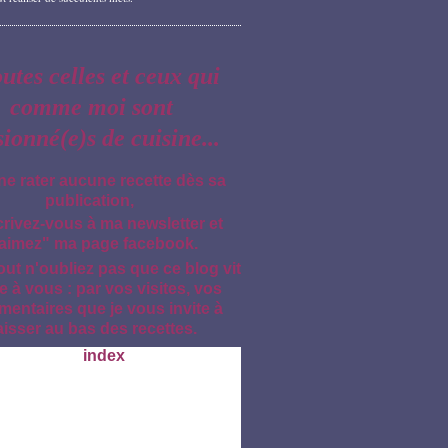
outes celles et ceux qui
comme moi sont
sionné(e)s de cuisine...
ne rater aucune recette dès sa
publication,
crivez-vous à ma newsletter et
aimez" ma page facebook.
out n'oubliez pas que ce blog vit
e à vous : par vos visites, vos
entaires que je vous invite à
aisser au bas des recettes.