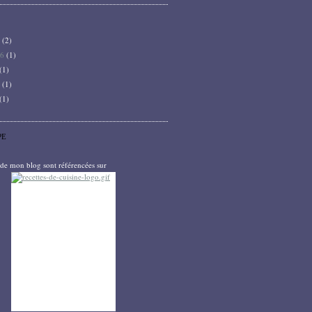
6
(2)
26
(1)
(1)
5
(1)
(1)
PE
s de mon blog sont référencées sur