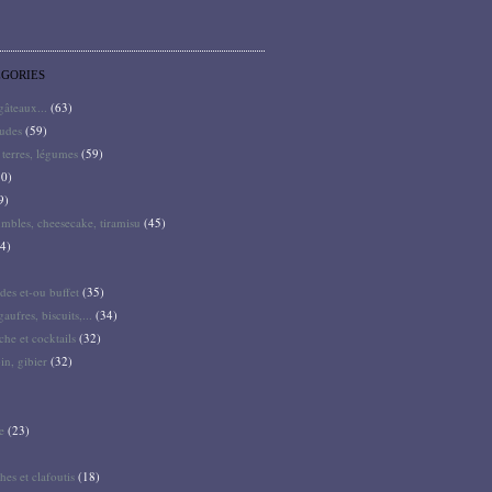
ÉGORIES
 gâteaux...
(63)
audes
(59)
terres, légumes
(59)
0)
9)
mbles, cheesecake, tiramisu
(45)
4)
des et-ou buffet
(35)
gaufres, biscuits,...
(34)
he et cocktails
(32)
pin, gibier
(32)
e
(23)
hes et clafoutis
(18)