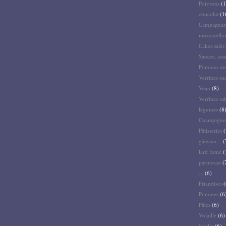
Poivrons
(1
chocolat
(1
Campagnar
mozzarella
Cakes salés 
Sauces, ass
Pommes de 
Verrines su
Veau
(8)
Verrines sal
légumes
(8
Champigno
Pâtisseries
(
gâteaux...
(
lard fumé
(
parmesan
(
...
(6)
Friandises
(
Pommes
(6
Pâtes
(6)
Volaille
(6)
basilic
(6)