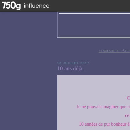
<< SALADE DE PÂTES
10 JUILLET 2017
10 ans déjà...
C
Je ne pouvais imaginer que no
ce 
10 années de pur bonheur à 