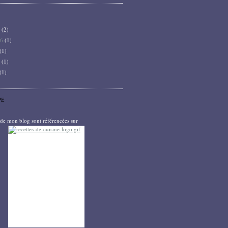
6
(2)
26
(1)
(1)
5
(1)
(1)
PE
s de mon blog sont référencées sur