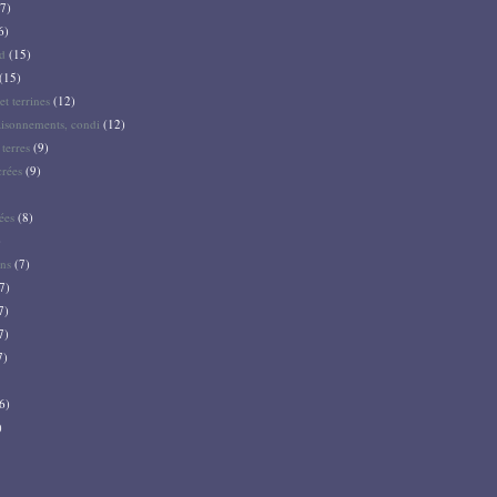
7)
6)
d
(15)
(15)
et terrines
(12)
aisonnements, condi
(12)
terres
(9)
crées
(9)
ées
(8)
)
ns
(7)
7)
7)
7)
7)
6)
)