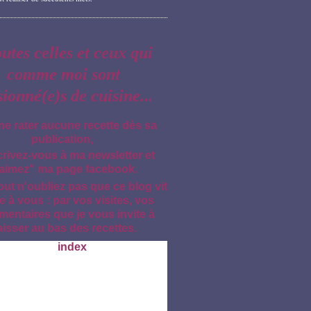
outes celles et ceux qui
comme moi sont
sionné(e)s de cuisine...
ne rater aucune recette dès sa
publication,
crivez-vous à ma newsletter et
aimez" ma page facebook.
out n'oubliez pas que ce blog vit
e à vous : par vos visites, vos
entaires que je vous invite à
aisser au bas des recettes.