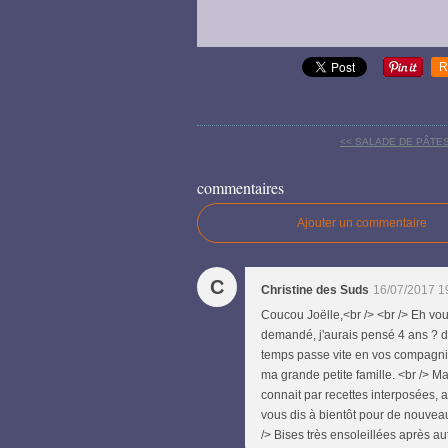
R
<< SALADE DE PÂTES
commentaires
Ajouter un commentaire
C
Christine des Suds
16/07/2017 1
Coucou Joëlle,<br /> <br /> Eh voui 
demandé, j'aurais pensé 4 ans ? dé
temps passe vite en vos compagnies 
ma grande petite famille. <br /> Mai
connait par recettes interposées, a
vous dis à bientôt pour de nouveau
/> Bises très ensoleillées après au