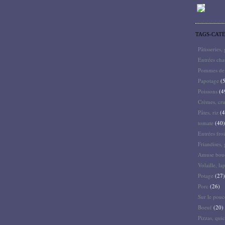
TAGS-CAT
Pâtisseries,
Entrées ch
Pommes de 
Papotage
(5
Poissons
(4
Crèmes, cru
Pâtes, riz
(4
tomate
(40)
Entrées froi
Friandises, 
Amuse bouc
Volaille, la
Potage
(27)
Porc
(26)
Sur le pouc
Boeuf
(20)
Pizzas, quic