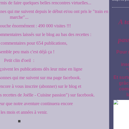
is de faire quelques belles rencontres virtuelles...
nes qui me suivent depuis le début et/ou ont pris le "train en
marche"...
A t
 touche énormément : 490 000 visites !!!
mmentaires laissés sur le blog au bas des recettes :
pas
commentaires pour 654 publications,
semble peu mais c'est déjà ça !
Pour 
Petit clin d'oeil :
ins
ivent les publications dès leur mise en ligne
"
Et surt
sonnes qui me suivent sur ma page facebook.
grâc
encore à vous inscrire (abonner) sur le blog et
comm
l
 recettes de Joëlle - Cuisine passion") sur facebook.
oeur que notre aventure continuera encore
les mois et années à venir.