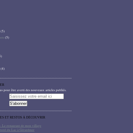
(5)
bets
(5)
5)
(4)
ER
 pour être averti des nouveaux articles publiés.
TES ET RESTOS À DÉCOUVRIR
- Le restaurant de mon village
bord du Lac à Gérardmer