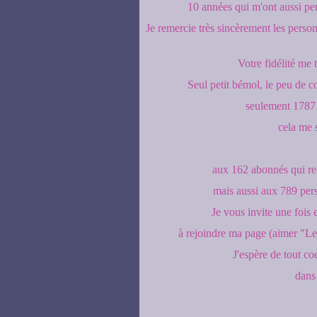
10 années qui m'ont aussi perm
Je remercie très sincèrement les person
Votre fidélité me
Seul petit bémol, le peu de co
seulement 1787 
cela me 
aux 162 abonnés qui reço
mais aussi aux 789 per
Je vous invite une fois 
à rejoindre ma page (aimer "Les
J'espère de tout c
dans 