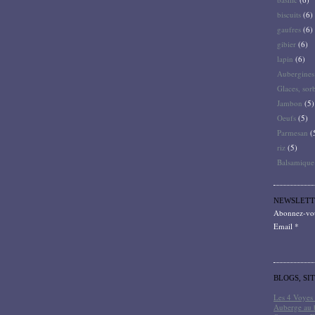
biscuits
(6)
gaufres
(6)
gibier
(6)
lapin
(6)
Aubergines
Glaces, sor
Jambon
(5)
Oeufs
(5)
Parmesan
(
riz
(5)
Balsamique
NEWSLETT
Abonnez-vous
Email
BLOGS, SI
Les 4 Voyes 
Auberge au 