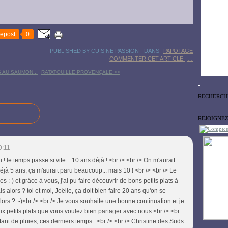
epost
0
PUBLISHED BY CUISINE PASSION
-
DANS
PAPOTAGE
COMMENTER CET ARTICLE
…
 AU SAUMON...
RATATOUILLE PROVENÇALE >>
RECHERCH
REJOIGNE
9:11
! le temps passe si vite... 10 ans déjà ! <br /> <br /> On m'aurait
jà 5 ans, ça m'aurait paru beaucoup... mais 10 ! <br /> <br /> Le
:-) et grâce à vous, j'ai pu faire découvrir de bons petits plats à
s alors ? toi et moi, Joëlle, ça doit bien faire 20 ans qu'on se
lors ? :-)<br /> <br /> Je vous souhaite une bonne continuation et je
x petits plats que vous voulez bien partager avec nous.<br /> <br
tant de pluies, ces derniers temps...<br /> <br /> Christine des Suds