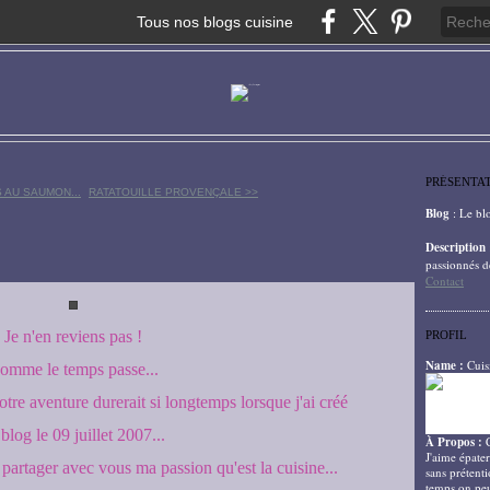
Tous nos blogs cuisine
PRÉSENTA
 AU SAUMON...
RATATOUILLE PROVENÇALE >>
Blog
: Le bl
Description
passionnés d
Contact
Je n'en reviens pas !
PROFIL
Name :
Cuis
omme le temps passe...
tre aventure durerait si longtemps lorsque j'ai créé
blog le 09 juillet 2007...
À Propos :
J'aime épater
partager avec vous ma passion qu'est la cuisine...
sans prétenti
temps on peu