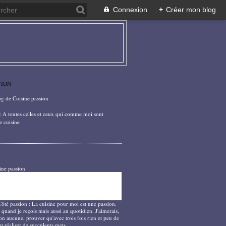
Connexion
+
Créer mon blog
TION
og de Cuisine passion
: A toutes celles et ceux qui comme moi sont
e cuisine
ine passion
Côté passion : La cuisine pour moi est une passion.
 quand je reçois mais aussi au quotidien. J'aimerais,
on aucune, prouver qu'avec trois fois rien et peu de
t réaliser de succulents mets.