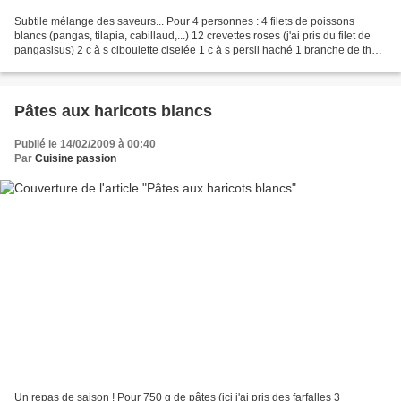
Subtile mélange des saveurs... Pour 4 personnes : 4 filets de poissons
blancs (pangas, tilapia, cabillaud,...) 12 crevettes roses (j'ai pris du filet de
pangasisus) 2 c à s ciboulette ciselée 1 c à s persil haché 1 branche de thym
2 feuilles de laurier...
Pâtes aux haricots blancs
Publié le 14/02/2009 à 00:40
Par
Cuisine passion
Un repas de saison ! Pour 750 g de pâtes (ici j'ai pris des farfalles 3