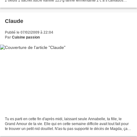
2 oeufs 1 sachet sucre vanillé 125 g farine fermentante 2 c à s calvados
beurre et cassonade pour moule...
Claude
Publié le 07/02/2009 à 22:04
Par
Cuisine passion
Tu es parti en cette fin d'après midi, laissant seule Annabelle, ta fille, le
Grand Amour de ta vie. Elle qui en cette semaine difficile avait tout fait pour
te trouver un petit nid douillet. N'as-tu pas supporté le décès de Magda, ça
nous ne le saurons...