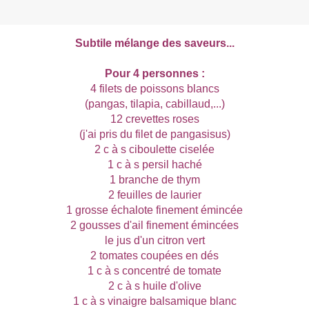
Subtile mélange des saveurs...
Pour 4 personnes :
4 filets de poissons blancs
(pangas, tilapia, cabillaud,...)
12 crevettes roses
(j'ai pris du filet de pangasisus)
2 c à s ciboulette ciselée
1 c à s persil haché
1 branche de thym
2 feuilles de laurier
1 grosse échalote finement émincée
2 gousses d'ail finement émincées
le jus d'un citron vert
2 tomates coupées en dés
1 c à s concentré de tomate
2 c à s huile d'olive
1 c à s vinaigre balsamique blanc