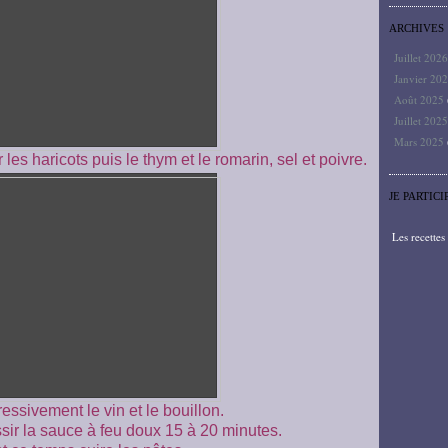
ARCHIVES
Juillet 202
Janvier 20
Août 2025
Juillet 202
Mars 2025
es haricots puis le thym et le romarin, sel et poivre.
JE PARTICI
Les recette
essivement le vin et le bouillon.
ssir la sauce à feu doux 15 à 20 minutes.