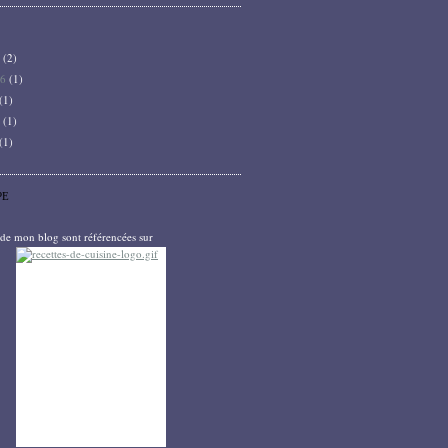
6
(2)
26
(1)
(1)
5
(1)
(1)
PE
s de mon blog sont référencées sur