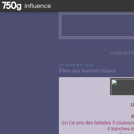
<< FILET DE P
14 FÉVRIER 2009
Pâtes aux haricots blancs
U
P
(ici j'ai pris des farfalles 3 couleu
4 tranches d