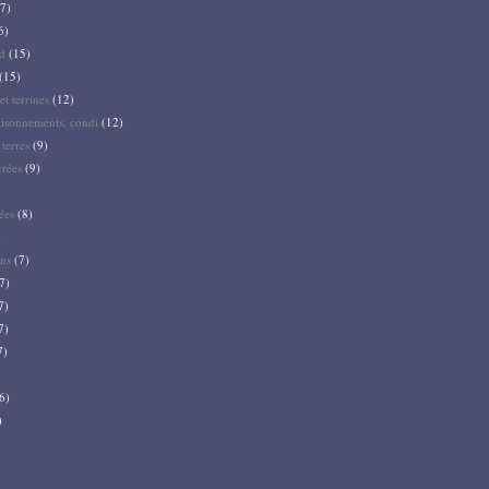
7)
6)
d
(15)
(15)
et terrines
(12)
aisonnements, condi
(12)
terres
(9)
crées
(9)
ées
(8)
)
ns
(7)
7)
7)
7)
7)
6)
)