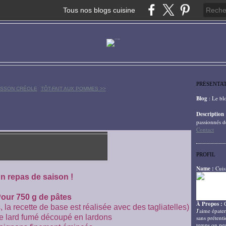
Tous nos blogs cuisine
PRÉSENTA
OISSON CRÉOLE
TÔT-FAIT AUX POMMES >>
Blog
: Le bl
Description
passionnés d
Contact
PROFIL
Name :
Cuis
n repas de saison !
our 750 g de pâtes
À Propos :
rs, la recette de base est réalisée avec des tagliatelles)
J'aime épater
e lard fumé découpé en lardons
sans prétenti
temps on peu