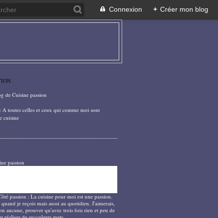
Connexion
+
Créer mon blog
TION
og de Cuisine passion
: A toutes celles et ceux qui comme moi sont
e cuisine
ine passion
Côté passion : La cuisine pour moi est une passion.
 quand je reçois mais aussi au quotidien. J'aimerais,
on aucune, prouver qu'avec trois fois rien et peu de
t réaliser de succulents mets.