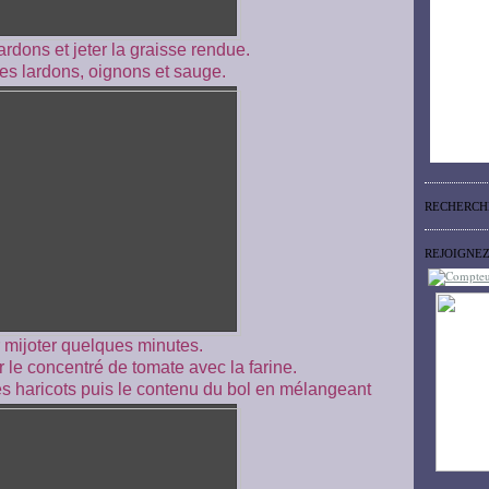
ardons et jeter la graisse rendue.
es lardons, oignons et sauge.
RECHERCH
REJOIGNE
 mijoter quelques minutes.
 le concentré de tomate avec la farine.
les haricots puis le contenu du bol en mélangeant