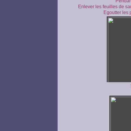
Pendant
Enlever les feuilles de sa
Egoutter les 