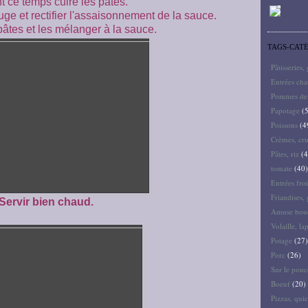
 ce temps cuire les pâtes.
uge et rectifier l'assaisonnement de la sauce.
pâtes et les mélanger à la sauce.
TAGS-CAT
Pâtisseries,
Entrées ch
Pommes de 
Papotage
(5
Poissons
(4
Crèmes, cru
Pâtes, riz
(4
tomate
(40)
Entrées froi
Friandises, 
Servir bien chaud.
Amuse bouc
Volaille, la
Potage
(27)
Porc
(26)
Sur le pouc
Boeuf
(20)
Pizzas, quic