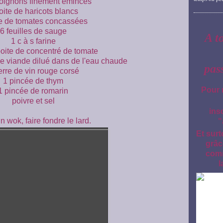
 oignons finement émincés
oite de haricots blancs
te de tomates concassées
6 feuilles de sauge
A t
1 c à s farine
boite de concentré de tomate
de viande dilué dans de l'eau chaude
pas
erre de vin rouge corsé
1 pincée de thym
Pour 
1 pincée de romarin
poivre et sel
ins
 wok, faire fondre le lard.
"
Et surt
grâc
comm
l