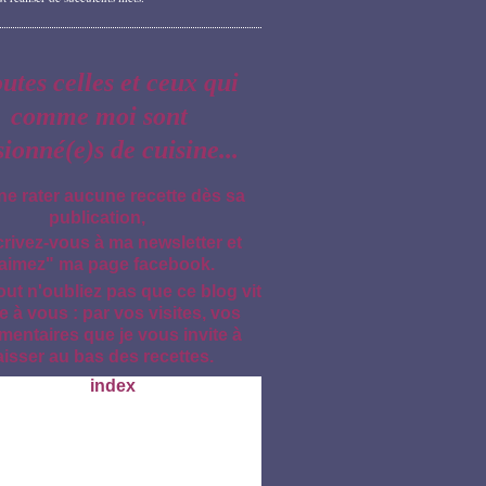
outes celles et ceux qui
comme moi sont
sionné(e)s de cuisine...
ne rater aucune recette dès sa
publication,
crivez-vous à ma newsletter et
aimez" ma page facebook.
out n'oubliez pas que ce blog vit
e à vous : par vos visites, vos
entaires que je vous invite à
aisser au bas des recettes.