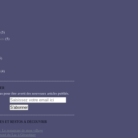
(5)
bets
(5)
5)
(4)
ER
 pour être averti des nouveaux articles publiés.
TES ET RESTOS À DÉCOUVRIR
- Le restaurant de mon village
bord du Lac à Gérardmer