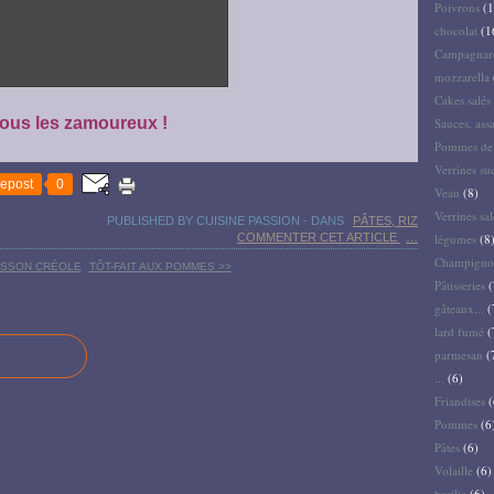
Poivrons
(1
chocolat
(1
Campagnar
mozzarella
Cakes salés 
tous les zamoureux !
Sauces, ass
Pommes de 
Verrines su
epost
0
Veau
(8)
Verrines sal
PUBLISHED BY CUISINE PASSION
-
DANS
PÂTES, RIZ
COMMENTER CET ARTICLE
…
légumes
(8
Champigno
OISSON CRÉOLE
TÔT-FAIT AUX POMMES >>
Pâtisseries
(
gâteaux...
(
lard fumé
(
parmesan
(
...
(6)
Friandises
(
Pommes
(6
Pâtes
(6)
Volaille
(6)
basilic
(6)