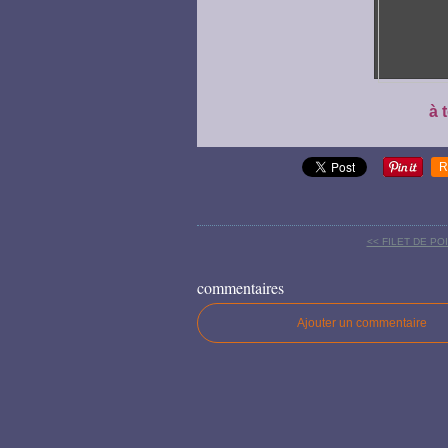
à 
R
<< FILET DE P
commentaires
Ajouter un commentaire