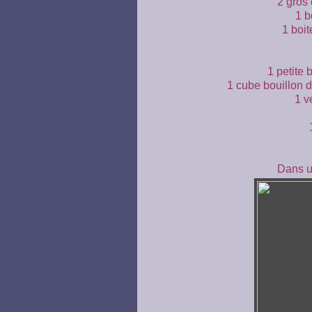
2 gros
1 b
1 boi
1 petite 
1 cube bouillon 
1 v
Dans un