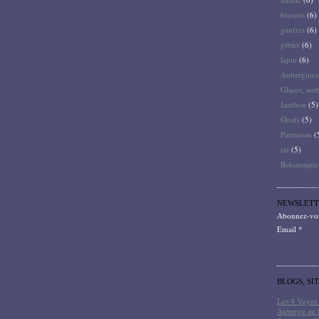
biscuits
(6)
gaufres
(6)
gibier
(6)
lapin
(6)
Aubergines
Glaces, sor
Jambon
(5)
Oeufs
(5)
Parmesan
(
riz
(5)
Balsamique
NEWSLETT
Abonnez-vous
Email
BLOGS, SI
Les 4 Voyes 
Auberge au 