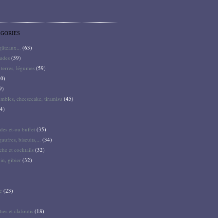
ÉGORIES
 gâteaux...
(63)
audes
(59)
terres, légumes
(59)
0)
9)
mbles, cheesecake, tiramisu
(45)
4)
des et-ou buffet
(35)
gaufres, biscuits,...
(34)
he et cocktails
(32)
pin, gibier
(32)
e
(23)
hes et clafoutis
(18)