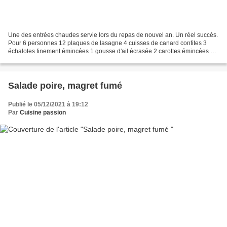
Une des entrées chaudes servie lors du repas de nouvel an. Un réel succès.
Pour 6 personnes 12 plaques de lasagne 4 cuisses de canard confites 3
échalotes finement émincées 1 gousse d'ail écrasée 2 carottes émincées en
brunoise 1 branche de thym Persil...
Salade poire, magret fumé
Publié le 05/12/2021 à 19:12
Par
Cuisine passion