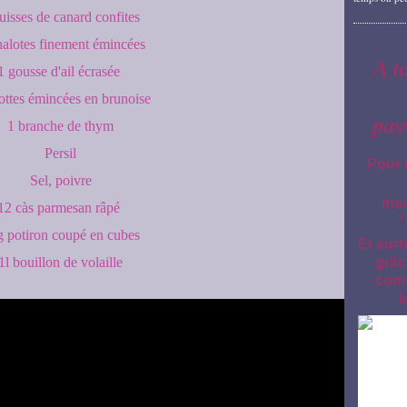
uisses de canard confites
halotes finement émincées
A t
1 gousse d'ail écrasée
ottes émincées en brunoise
pas
1 branche de thym
Persil
Pour 
Sel, poivre
ins
12 càs parmesan râpé
"
 potiron coupé en cubes
Et surt
1l bouillon de volaille
grâc
comm
l