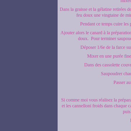
mixer 
Dans la graisse et la gélatine retirées de
feu doux une vingtaine de minu
Pendant ce temps cuire les 
Ajouter alors le canard à la préparation 
doux. Pour terminer saupoudr
Déposer 1/6e de la farce su
Mixer en une purée fine 
Dans des cassolette couvr
Saupoudrer chaq
Passer au 
Si comme moi vous réalisez la prépara
et les cannelloni froids dans chaque c
puis