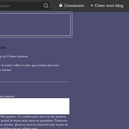
Connexion
+
Créer mon blog
TION
og de Cuisine passion
: A toutes celles et ceux qui comme moi sont
e cuisine
ine passion
Côté passion : La cuisine pour moi est une passion.
 quand je reçois mais aussi au quotidien. J'aimerais,
on aucune, prouver qu'avec trois fois rien et peu de
t réaliser de succulents mets.