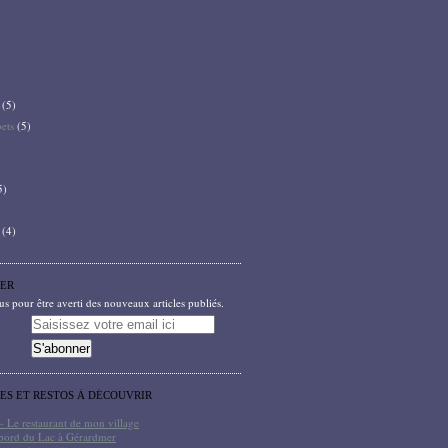
(5)
bets
(5)
5)
(4)
ER
 pour être averti des nouveaux articles publiés.
TES ET RESTOS À DÉCOUVRIR
- Le restaurant de mon village
bord du Lac à Gérardmer