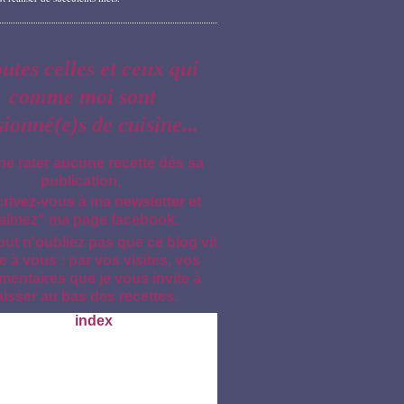
outes celles et ceux qui
comme moi sont
sionné(e)s de cuisine...
ne rater aucune recette dès sa
publication,
crivez-vous à ma newsletter et
aimez" ma page facebook.
out n'oubliez pas que ce blog vit
e à vous : par vos visites, vos
entaires que je vous invite à
aisser au bas des recettes.