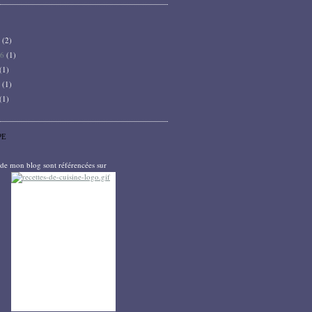
6
(2)
26
(1)
(1)
5
(1)
(1)
PE
s de mon blog sont référencées sur