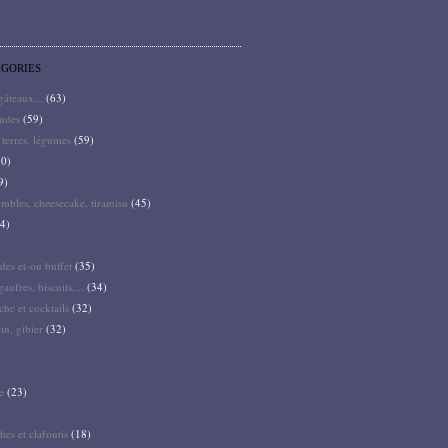
ÉGORIES
 gâteaux...
(63)
audes
(59)
terres, légumes
(59)
0)
9)
mbles, cheesecake, tiramisu
(45)
4)
des et-ou buffet
(35)
gaufres, biscuits,...
(34)
he et cocktails
(32)
pin, gibier
(32)
e
(23)
hes et clafoutis
(18)