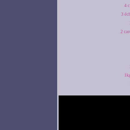
4 c
3 éc
2 car
1kg