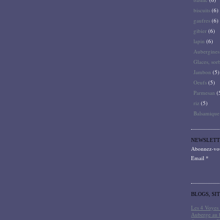
biscuits
(6)
gaufres
(6)
gibier
(6)
lapin
(6)
Aubergines
Glaces, sor
Jambon
(5)
Oeufs
(5)
Parmesan
(
riz
(5)
Balsamique
NEWSLETT
Abonnez-vous
Email
BLOGS, SI
Les 4 Voyes 
Auberge au 