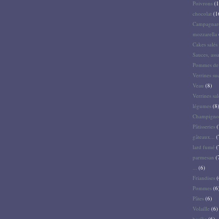
Poivrons
(1
chocolat
(1
Campagnar
mozzarella
Cakes salés 
Sauces, ass
Pommes de 
Verrines su
Veau
(8)
Verrines sal
légumes
(8
Champigno
Pâtisseries
(
gâteaux...
(
lard fumé
(
parmesan
(
...
(6)
Friandises
(
Pommes
(6
Pâtes
(6)
Volaille
(6)
basilic
(6)