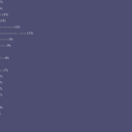
7)
6)
d
(15)
(15)
et terrines
(12)
aisonnements, condi
(12)
terres
(9)
crées
(9)
ées
(8)
)
ns
(7)
7)
7)
7)
7)
6)
)