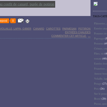
TAGS-CAT
epost
0
Pâtisseries,
Entrées ch
VOLAILLE, LAPIN, GIBIER
CANARD
CAROTTES
PARMESAN
POTIRON
ENTRÉES CHAUDES
Pommes de 
COMMENTER CET ARTICLE
…
Papotage
(5
Poissons
(4
Crèmes, cru
Pâtes, riz
(4
tomate
(40)
Entrées froi
Friandises, 
Amuse bouc
Volaille, la
Potage
(27)
Porc
(26)
Sur le pouc
Boeuf
(20)
Pizzas, quic