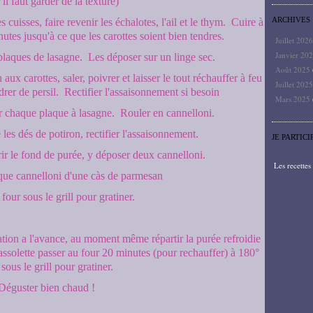
il faut garder de la texture)
ARCHIVES
s cuisses, faire revenir les échalotes, l'ail et le thym. Cuire à
tes jusqu'à ce que les carottes soient bien tendres.
Juillet 202
Janvier 20
plaques de lasagne. Les déposer sur un linge sec.
Août 2025
aux carottes, saler, poivrer et laisser le tout réchauffer à feu
Juillet 202
er de persil. Rectifier l'assaisonnement si besoin
Mars 2025
r chaque plaque à lasagne. Rouler en cannelloni.
les dés de potiron, rectifier l'assaisonnement.
JE PARTICI
ir le fond de purée, y déposer deux cannelloni.
Les recette
ue cannelloni d'une càs de parmesan
four sous le grill pour gratiner.
tion a l'avance, au moment même répartir la purée refroidie
assolette passer au four 20 minutes (pour rechauffer) à 180°
 sous le grill pour gratiner.
Déguster bien chaud !