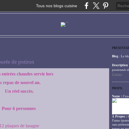
Tous nos blogs cuisine
PRÉSENTA
Blog
: Le bl
purée de potiron
Description
passionnés d
 entrées chaudes servie lors
Contact
u repas de nouvel an.
PROFIL
Un réel succès.
Name :
Cuis
Pour 6 personnes
À Propos :
J'aime épater
sans prétenti
12 plaques de lasagne
temps on peu