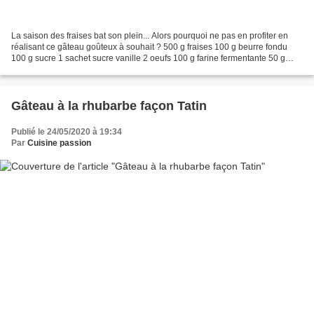
La saison des fraises bat son plein... Alors pourquoi ne pas en profiter en
réalisant ce gâteau goûteux à souhait ? 500 g fraises 100 g beurre fondu
100 g sucre 1 sachet sucre vanille 2 oeufs 100 g farine fermentante 50 g
poudre d'amande A gauche le moelleux,...
Gâteau à la rhubarbe façon Tatin
Publié le 24/05/2020 à 19:34
Par
Cuisine passion