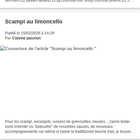
verrines (12 petites tasses) 225g chocolat noir 300g chocolat praliné 22.5 cl
crème 1 sachet sucre vanillé...
Scampi au limoncello
Publié le 15/02/2020 à 14:29
Par
Cuisine passion
Pour les scampi, escargots, cuisses de grenouilles, moules..., j'aime tester
voire inventer ou "bidouiller" de nouvelles sauces, de nouveaux
accompagnements car même si j'aime le traditionnel beurre d'ail, je trouve
que ces produits méritent des "petites...