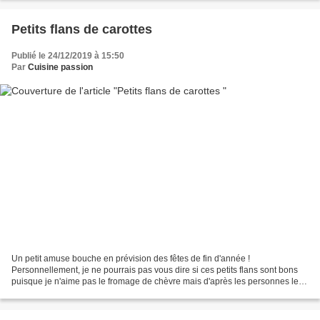
Petits flans de carottes
Publié le 24/12/2019 à 15:50
Par
Cuisine passion
Un petit amuse bouche en prévision des fêtes de fin d'année !
Personnellement, je ne pourrais pas vous dire si ces petits flans sont bons
puisque je n'aime pas le fromage de chèvre mais d'après les personnes les
ayant goutés il paraitrait que OUI ! A...