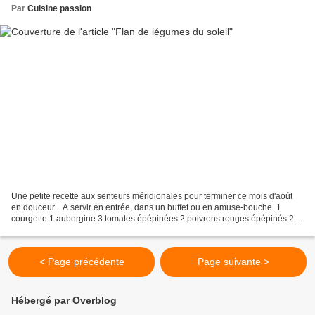
Par
Cuisine passion
Une petite recette aux senteurs méridionales pour terminer ce mois d'août
en douceur... A servir en entrée, dans un buffet ou en amuse-bouche. 1
courgette 1 aubergine 3 tomates épépinées 2 poivrons rouges épépinés 2
belles gousses d'ail 50cl crème fraiche...
< Page précédente
Page suivante >
Hébergé par Overblog