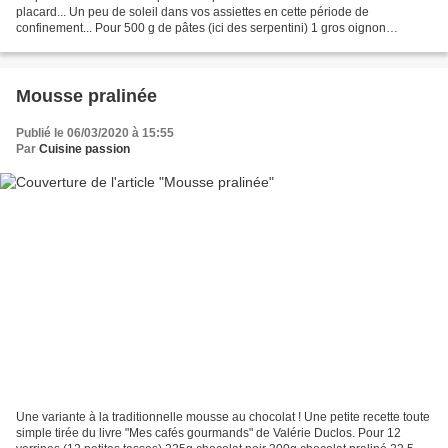
placard... Un peu de soleil dans vos assiettes en cette période de
confinement... Pour 500 g de pâtes (ici des serpentini) 1 gros oignon
finement émincé 1 belle gousse d'ail...
Mousse pralinée
Publié le 06/03/2020 à 15:55
Par
Cuisine passion
Une variante à la traditionnelle mousse au chocolat ! Une petite recette toute
simple tirée du livre "Mes cafés gourmands" de Valérie Duclos. Pour 12