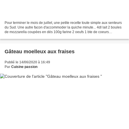
Pour terminer le mois de juillet, une petite recette toute simple aux senteurs
du Sud. Une autre facon d'accommoder la quiche minute... 4dl lait 2 boules
de mozzarella coupées en dés 100g farine 2 oeufs 1 bte de coeurs
d'artichaut coupés en 4 2 poivrons...
Gâteau moelleux aux fraises
Publié le 14/06/2020 à 16:49
Par
Cuisine passion