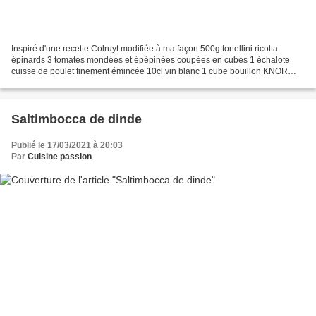
Inspiré d'une recette Colruyt modifiée à ma façon 500g tortellini ricotta
épinards 3 tomates mondées et épépinées coupées en cubes 1 échalote
cuisse de poulet finement émincée 10cl vin blanc 1 cube bouillon KNOR
méditerranéen 40cl crème fraîche 2 à 3...
Saltimbocca de dinde
Publié le 17/03/2021 à 20:03
Par
Cuisine passion