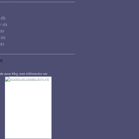
6
(2)
26
(1)
(1)
5
(1)
(1)
PE
s de mon blog sont référencées sur