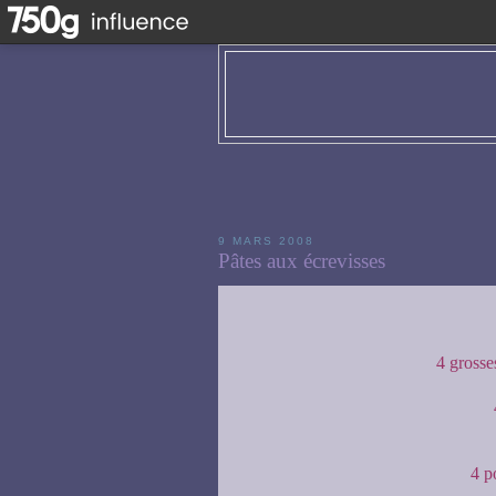
9 MARS 2008
Pâtes aux écrevisses
4 grosse
4 p