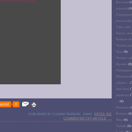
Poivrons
(1
chocolat
(1
Campagnar
mozzarella
Cakes salés 
Sauces, ass
Pommes de 
Verrines su
Veau
(8)
Verrines sal
légumes
(8
Champigno
Pâtisseries
(
gâteaux...
(
lard fumé
(
parmesan
(
...
(6)
epost
0
Friandises
(
Pommes
(6
PUBLISHED BY CUISINE PASSION
-
DANS
PÂTES, RIZ
COMMENTER CET ARTICLE
…
Pâtes
(6)
Volaille
(6)
basilic
(6)