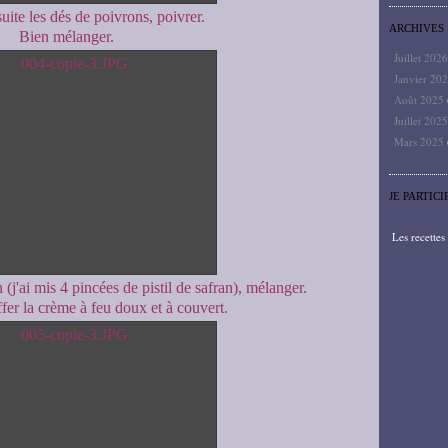
uite les dés de poivrons, poivrer.
ARCHIVES
Bien mélanger.
Juillet 202
Janvier 20
Août 2025
Juillet 202
Mars 2025
JE PARTICI
Les recette
 (j'ai mis 4 pincées de pistil de safran), mélanger.
fer la crème à feu doux et à couvert.