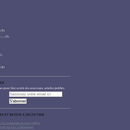
(5)
bets
(5)
5)
(4)
ER
 pour être averti des nouveaux articles publiés.
TES ET RESTOS À DÉCOUVRIR
- Le restaurant de mon village
bord du Lac à Gérardmer