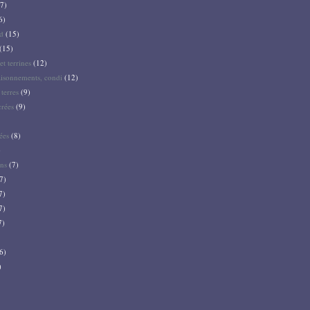
7)
6)
d
(15)
(15)
et terrines
(12)
aisonnements, condi
(12)
terres
(9)
crées
(9)
ées
(8)
)
ns
(7)
7)
7)
7)
7)
6)
)