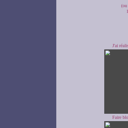
(ou 
J'ai réal
Faire blo