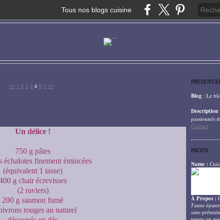
Tous nos blogs cuisine
PRÉSENTA
<<
<
1
2
3
4
5
>
>>
Blog
: Le bl
Description
passionnés d
Contact
Un délice !
750 g pâtes
PROFIL
s échalotes finement émincées
Name :
Cuis
(équivalent 1 tasse)
400 g chair écrevisses
(2 raviers)
À Propos :
200 g saumon fumé
J'aime épater
oivrons rouges au naturel
sans prétenti
temps on peu
découpés en dés