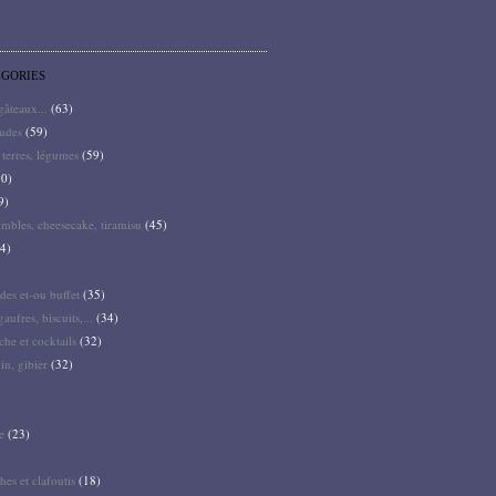
ÉGORIES
 gâteaux...
(63)
audes
(59)
terres, légumes
(59)
0)
9)
mbles, cheesecake, tiramisu
(45)
4)
des et-ou buffet
(35)
gaufres, biscuits,...
(34)
he et cocktails
(32)
pin, gibier
(32)
e
(23)
hes et clafoutis
(18)