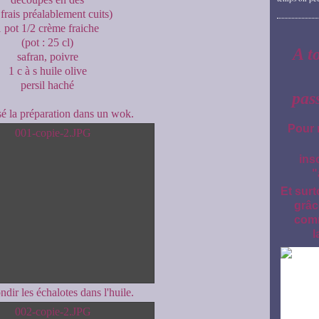
frais préalablement cuits)
1 pot 1/2 crème fraiche
(pot : 25 cl)
A t
safran, poivre
1 c à s huile olive
persil haché
pas
isé la préparation dans un wok.
Pour 
ins
"
Et surt
grâc
comm
l
ndir les échalotes dans l'huile.