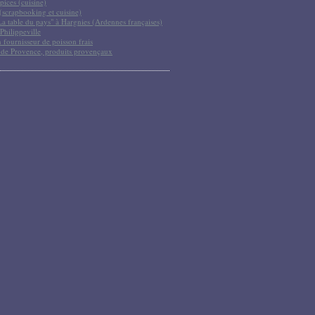
pices (cuisine)
scrapbooking et cuisine)
La table du pays" à Hargnies (Ardennes françaises)
Philippeville
 fournisseur de poisson frais
 de Provence, produits provençaux