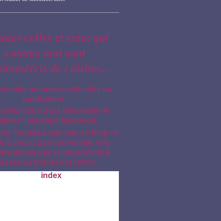
outes celles et ceux qui
comme moi sont
sionné(e)s de cuisine...
ne rater aucune recette dès sa
publication,
crivez-vous à ma newsletter et
aimez" ma page facebook.
out n'oubliez pas que ce blog vit
e à vous : par vos visites, vos
entaires que je vous invite à
aisser au bas des recettes.