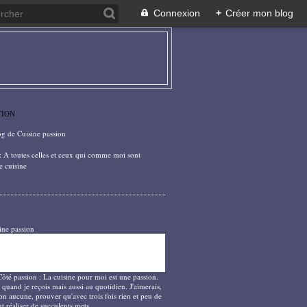
Connexion
+
Créer mon blog
TION
og de Cuisine passion
: A toutes celles et ceux qui comme moi sont
e cuisine
ine passion
Côté passion : La cuisine pour moi est une passion.
 quand je reçois mais aussi au quotidien. J'aimerais,
on aucune, prouver qu'avec trois fois rien et peu de
t réaliser de succulents mets.