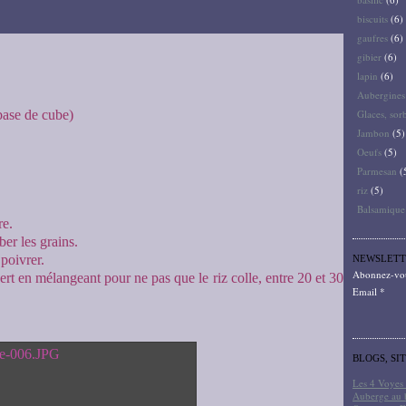
biscuits
(6)
gaufres
(6)
gibier
(6)
lapin
(6)
Aubergines
base de cube)
Glaces, sor
Jambon
(5)
Oeufs
(5)
Parmesan
(
riz
(5)
Balsamique
re.
er les grains.
 poivrer.
NEWSLETT
Abonnez-vous
ert en mélangeant pour ne pas que le riz colle, entre 20 et 30
Email
BLOGS, SI
Les 4 Voyes 
Auberge au 