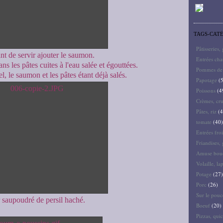
TAGS-CAT
Pâtisseries,
nt de servir ajouter le saumon.
Entrées ch
ns les pâtes cuites à l'eau salée et égouttées.
Pommes de 
el, le saumon et les pâtes étant déjà salés.
Papotage
(5
Poissons
(4
Crèmes, cru
Pâtes, riz
(4
tomate
(40)
Entrées froi
Friandises, 
Amuse bouc
Volaille, la
Potage
(27)
Porc
(26)
Sur le pouc
 saupoudré de persil haché.
Boeuf
(20)
Pizzas, quic