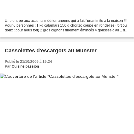
Une entrée aux accents méditerranéens qui a fait l'unanimité à la maison !!!
Pour 6 personnes : 1 kq calamars 150 g chorizo coupé en rondelles (fort ou
doux : pour nous fort) 2 gros oignons finement émincés 4 gousses d'ail 1 dl
vin blanc 500 g coulis...
Cassolettes d'escargots au Munster
Publié le 21/10/2009 à 19:24
Par
Cuisine passion