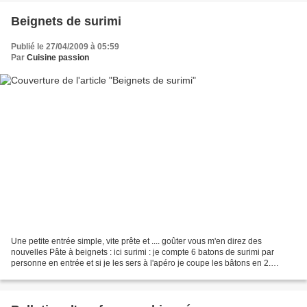
Beignets de surimi
Publié le 27/04/2009 à 05:59
Par
Cuisine passion
Une petite entrée simple, vite prête et .... goûter vous m'en direz des
nouvelles Pâte à beignets : ici surimi : je compte 6 batons de surimi par
personne en entrée et si je les sers à l'apéro je coupe les bâtons en 2.
mayonnaise à l'ail : ici Préparer...