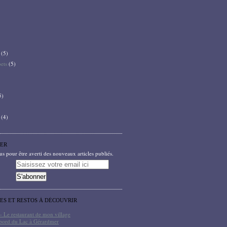
(5)
bets
(5)
5)
(4)
ER
 pour être averti des nouveaux articles publiés.
TES ET RESTOS À DÉCOUVRIR
- Le restaurant de mon village
bord du Lac à Gérardmer