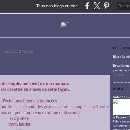
Tous nos blogs cuisine
PRÉSENTA
<<
<
1
2
3
4
5
6
>
>>
Blog
: Le bl
Description
passionnés d
Contact
toute simple, me vient de ma maman.
es carottes cuisinées de cette façon.
PROFIL
Name :
Cuis
d'échalotes finement émincées
sont fines, si ce sont des grosses carottes coupées en 2 voire
 puis en petits morceaux comme ci-dessous)
À Propos :
sel, poivre
J'aime épater
thym laurier
sans prétenti
temps on peu
eau