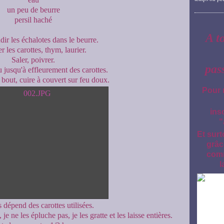
un peu de beurre
persil haché
A t
dir les échalotes dans le beurre.
r les carottes, thym, laurier.
Saler, poivrer.
pas
 jusqu'à effleurement des carottes.
 bout, cuire à couvert sur feu doux.
Pour 
ins
"
Et surt
grâc
comm
l
 dépend des carottes utilisées.
 je ne les épluche pas, je les gratte et les laisse entières.