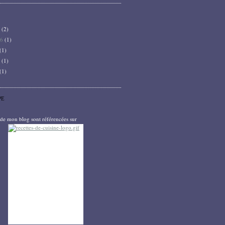
6
(2)
26
(1)
(1)
5
(1)
(1)
PE
s de mon blog sont référencées sur