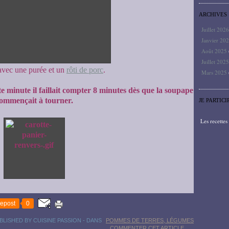
ARCHIVES
Juillet 202
Janvier 20
Août 2025
Juillet 202
 avec une purée et un
rôti de porc
.
Mars 2025
ote minute il faillait compter 8 minutes dès que la soupape
ommençait à tourner.
JE PARTICI
Les recette
epost
0
BLISHED BY CUISINE PASSION
-
DANS
POMMES DE TERRES, LÉGUMES
COMMENTER CET ARTICLE
…