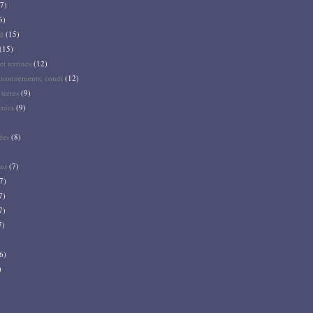
7)
6)
d
(15)
(15)
et terrines
(12)
aisonnements, condi
(12)
terres
(9)
crées
(9)
ées
(8)
)
ns
(7)
7)
7)
7)
7)
6)
)