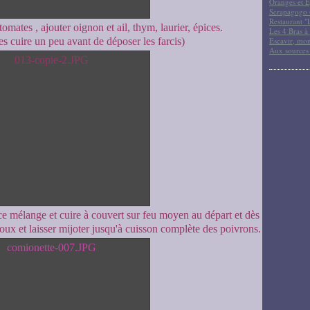
Oranges et E
Scrapagogo (
Restaurant "
omates , ajouter oignon et ail, thym, laurier, épices.
Les 4 Bras à 
les cuire un peu avant de déposer les farcis)
Escavir, mon
Aux sources
 ce mélange et cuire à couvert sur feu moyen au départ et dès
oux et laisser mijoter jusqu'à cuisson complète des poivrons.