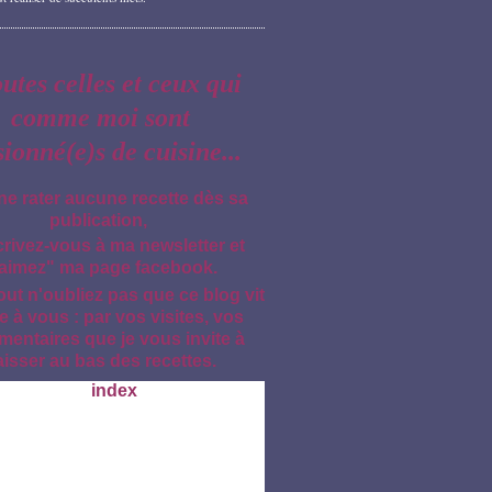
outes celles et ceux qui
comme moi sont
sionné(e)s de cuisine...
ne rater aucune recette dès sa
publication,
crivez-vous à ma newsletter et
aimez" ma page facebook.
out n'oubliez pas que ce blog vit
e à vous : par vos visites, vos
entaires que je vous invite à
aisser au bas des recettes.