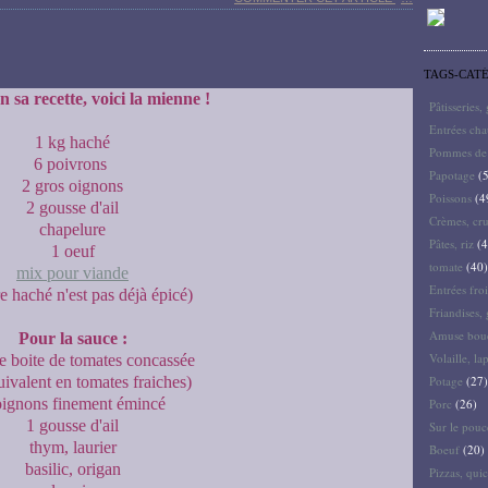
TAGS-CAT
 sa recette, voici la mienne !
Pâtisseries,
Entrées ch
1 kg haché
Pommes de 
6 poivrons
Papotage
(5
2 gros oignons
Poissons
(4
2 gousse d'ail
Crèmes, cru
chapelure
Pâtes, riz
(4
1 oeuf
tomate
(40)
mix pour viande
Entrées froi
re haché n'est pas déjà épicé)
Friandises, 
Amuse bouc
Pour la sauce :
Volaille, la
e boite de tomates concassée
uivalent en tomates fraiches)
Potage
(27)
oignons finement émincé
Porc
(26)
1 gousse d'ail
Sur le pouc
thym, laurier
Boeuf
(20)
basilic, origan
Pizzas, quic