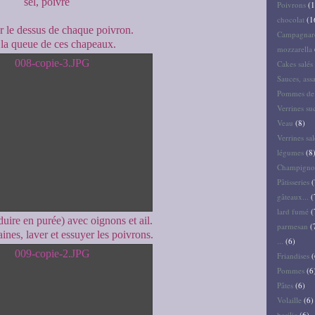
sel, poivre
Poivrons
(1
chocolat
(1
 le dessus de chaque poivron.
Campagnar
 la queue de ces chapeaux.
mozzarella
Cakes salés 
Sauces, ass
Pommes de 
Verrines su
Veau
(8)
Verrines sal
légumes
(8
Champigno
Pâtisseries
(
gâteaux...
(
lard fumé
(
duire en purée) avec oignons et ail.
parmesan
(
aines, laver et essuyer les poivrons.
...
(6)
Friandises
(
Pommes
(6
Pâtes
(6)
Volaille
(6)
basilic
(6)