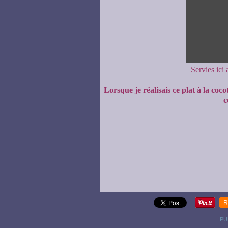
Servies ici
Lorsque je réalisais ce plat à la coc
c
R
PU