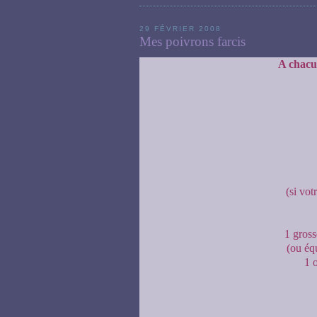
29 FÉVRIER 2008
Mes poivrons farcis
A chacun
(si vot
1 gross
(ou éq
1 