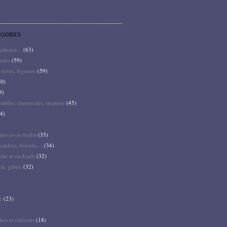
ÉGORIES
 gâteaux...
(63)
audes
(59)
terres, légumes
(59)
0)
9)
mbles, cheesecake, tiramisu
(45)
4)
des et-ou buffet
(35)
gaufres, biscuits,...
(34)
he et cocktails
(32)
pin, gibier
(32)
e
(23)
hes et clafoutis
(18)