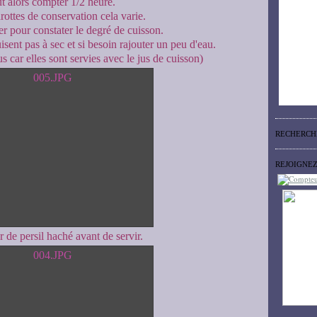
aut alors compter 1/2 heure.
rottes de conservation cela varie.
r pour constater le degré de cuisson.
uisent pas à sec et si besoin rajouter un peu d'eau.
s car elles sont servies avec le jus de cuisson)
RECHERCH
REJOIGNE
 de persil haché avant de servir.