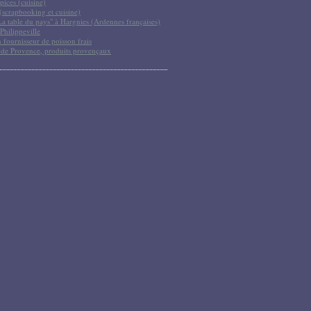
pices (cuisine)
scrapbooking et cuisine)
La table du pays" à Hargnies (Ardennes françaises)
Philippeville
 fournisseur de poisson frais
 de Provence, produits provençaux