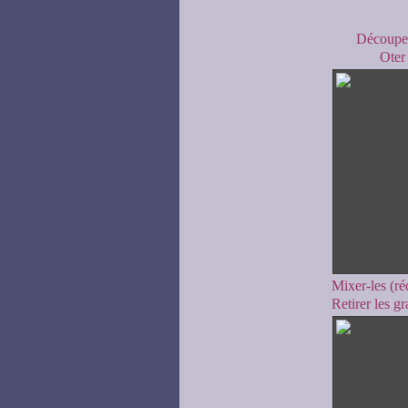
Découper
Oter
Mixer-les (ré
Retirer les gr