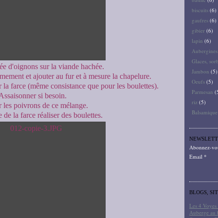
biscuits
(6)
gaufres
(6)
gibier
(6)
lapin
(6)
Aubergines
Glaces, sor
rée d'oignons sur la viande hachée.
Jambon
(5)
imement et ajouter au fur et à mesure la chapelure.
Oeufs
(5)
r la farce (même consistance que pour les boulettes).
Parmesan
(
Assaisonner si besoin.
riz
(5)
 les poivrons de ce mélange.
Balsamique
 de la farce réaliser des boulettes.
NEWSLETT
Abonnez-vous
Email
BLOGS, SI
Les 4 Voyes 
Auberge au 