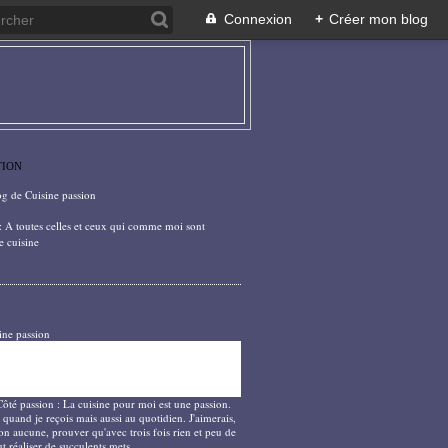
Connexion
+
Créer mon blog
TION
og de Cuisine passion
: A toutes celles et ceux qui comme moi sont
e cuisine
ine passion
Côté passion : La cuisine pour moi est une passion.
 quand je reçois mais aussi au quotidien. J'aimerais,
on aucune, prouver qu'avec trois fois rien et peu de
t réaliser de succulents mets.