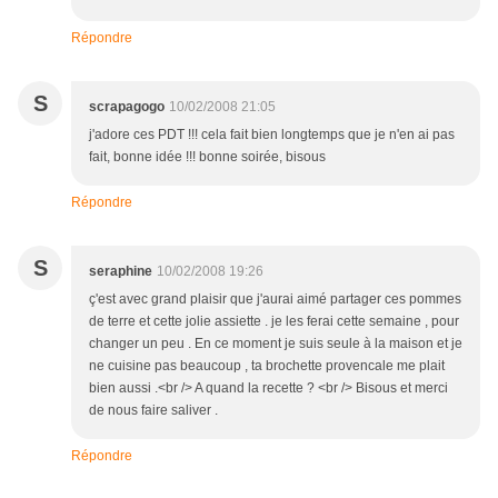
Répondre
S
scrapagogo
10/02/2008 21:05
j'adore ces PDT !!! cela fait bien longtemps que je n'en ai pas
fait, bonne idée !!! bonne soirée, bisous
Répondre
S
seraphine
10/02/2008 19:26
ç'est avec grand plaisir que j'aurai aimé partager ces pommes
de terre et cette jolie assiette . je les ferai cette semaine , pour
changer un peu . En ce moment je suis seule à la maison et je
ne cuisine pas beaucoup , ta brochette provencale me plait
bien aussi .<br /> A quand la recette ? <br /> Bisous et merci
de nous faire saliver .
Répondre