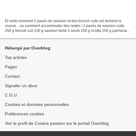
Et voilà comment 2 pavés de saumon et des brocoli cuits ont terminé la
course... ou comment accommoder des restes ! 2 pavés de saumon cuits
250 g brocoli cuit 100 g saumon fumé 4 oeufs 250 g ricotta 100 g parmesan
râpé poivre Dans un plat à four beurrer,...
Hébergé par Overblog
Top articles
Pages
Contact
Signaler un abus
C.G.U.
Cookies et données personnelles
Préférences cookies
Voir le profil de Cuisine passion sur le portail Overblog