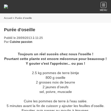
MENU
Accueil
» Purée d'oseille
Purée d'oseille
Publié le 28/09/2013 à 11:25
Par
Cuisine passion
Toujours un réel succès chez nous l'oseille !
Pourtant cette plante est encore méconnue pour beaucoup !
Y gouter c'est l'apprécier... ou pas !
2.5 kg pommes de terre bintje
800 g oseille
2 grosses noix de beurre
2 jaunes d'oeufs
sel, poivre, muscade
Cuire les pommes de terre à l'eau salée.
5 minutes avant la fin de cuisson y ajouter les feuilles d'oseille.
Egoutter, puis passer au moulin à légumes.