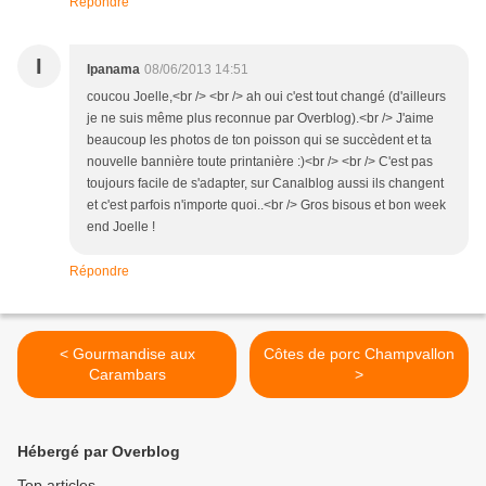
Répondre
I
Ipanama
08/06/2013 14:51
coucou Joelle,<br /> <br /> ah oui c'est tout changé (d'ailleurs
je ne suis même plus reconnue par Overblog).<br /> J'aime
beaucoup les photos de ton poisson qui se succèdent et ta
nouvelle bannière toute printanière :)<br /> <br /> C'est pas
toujours facile de s'adapter, sur Canalblog aussi ils changent
et c'est parfois n'importe quoi..<br /> Gros bisous et bon week
end Joelle !
Répondre
< Gourmandise aux
Côtes de porc Champvallon
Carambars
>
Hébergé par Overblog
Top articles