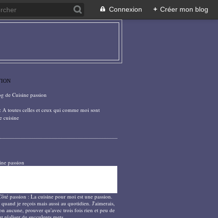
Connexion
+
Créer mon blog
TION
og de Cuisine passion
: A toutes celles et ceux qui comme moi sont
e cuisine
ine passion
Côté passion : La cuisine pour moi est une passion.
 quand je reçois mais aussi au quotidien. J'aimerais,
on aucune, prouver qu'avec trois fois rien et peu de
t réaliser de succulents mets.