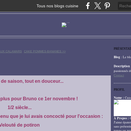
Tous nos blogs cuisine
PRÉSENTA
 AUX CALAMARS
CAKE POMMES-BANANES >>
Blog
: Le bl
Description
passionnés d
Contact
de saison, tout en douceur...
PROFIL
Name :
Cuis
e plus pour Bruno ce 1er novembre !
1/2 siècle...
menu que je lui avais concocté pour l'occasion :
À Propos :
J'aime épater
Velouté de potiron
sans prétenti
temps on peu