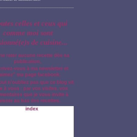
outes celles et ceux qui
comme moi sont
sionné(e)s de cuisine...
ne rater aucune recette dès sa
publication,
crivez-vous à ma newsletter et
aimez" ma page facebook.
out n'oubliez pas que ce blog vit
e à vous : par vos visites, vos
entaires que je vous invite à
aisser au bas des recettes.