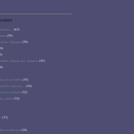
ÉGORIES
 gâteaux...
(63)
audes
(59)
terres, légumes
(59)
0)
9)
mbles, cheesecake, tiramisu
(45)
4)
des et-ou buffet
(35)
gaufres, biscuits,...
(34)
he et cocktails
(32)
pin, gibier
(32)
e
(23)
hes et clafoutis
(18)