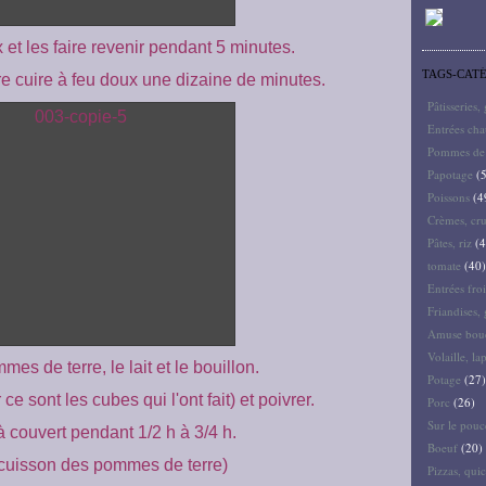
 et les faire revenir pendant 5 minutes.
TAGS-CAT
aire cuire à feu doux une dizaine de minutes.
Pâtisseries,
Entrées ch
Pommes de 
Papotage
(5
Poissons
(4
Crèmes, cru
Pâtes, riz
(4
tomate
(40)
Entrées froi
Friandises, 
Amuse bouc
Volaille, la
mes de terre, le lait et le bouillon.
Potage
(27)
 ce sont les cubes qui l'ont fait) et poivrer.
Porc
(26)
Sur le pouc
à couvert pendant 1/2 h à 3/4 h.
Boeuf
(20)
a cuisson des pommes de terre)
Pizzas, quic