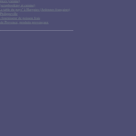
pices (cuisine)
scrapbooking et cuisine)
La table du pays" à Hargnies (Ardennes françaises)
Philippeville
 fournisseur de poisson frais
 de Provence, produits provençaux