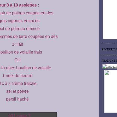
ur 8 à 10 assiettes :
hair de potiron coupée en dés
gros oignons émincés
bol de poireau émincé
ommes de terre coupées en dés
1 l lait
RECHERCH
bouillon de volaille frais
OU
REJOIGNE
 4 cubes bouillon de volaille
1 noix de beurre
8 c à s crème fraiche
sel et poivre
persil haché