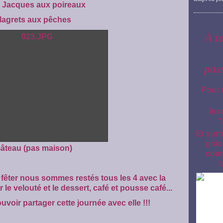
t Jacques aux poireaux
agrets aux pêches
A t
pas
Pour 
ins
"
Et surt
grâc
âteau (pas maison)
comm
l
 fêter nous sommes restés tous les 4 avec la
le velouté et le dessert, café et pousse café...
oir partager cette journée avec elle !!!