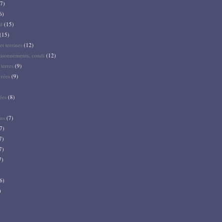
7)
6)
d
(15)
(15)
et terrines
(12)
aisonnements, condi
(12)
terres
(9)
crées
(9)
ées
(8)
)
ns
(7)
7)
7)
7)
7)
6)
)