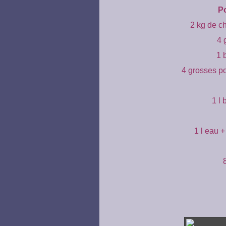
Po
2 kg de c
4 
1 
4 grosses p
1 l 
1 l eau +