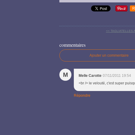
R
<< TAGLIATELLES
commentaires
Ajouter un commentaire
M
Melle Carotte
07/11/2011 19:54
<br /> le velouté, c'est super puisq
Répondre