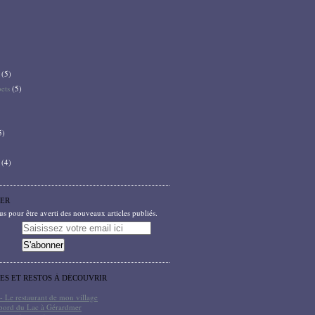
(5)
bets
(5)
5)
(4)
ER
 pour être averti des nouveaux articles publiés.
TES ET RESTOS À DÉCOUVRIR
- Le restaurant de mon village
bord du Lac à Gérardmer