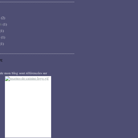
6
(2)
26
(1)
(1)
5
(1)
(1)
PE
s de mon blog sont référencées sur