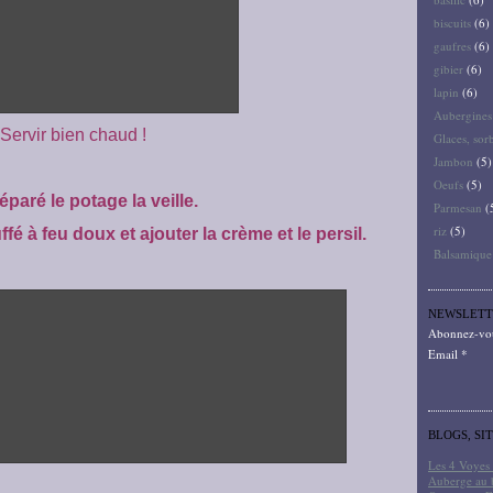
biscuits
(6)
gaufres
(6)
gibier
(6)
lapin
(6)
Aubergines
Servir bien chaud !
Glaces, sor
Jambon
(5)
Oeufs
(5)
réparé le potage la veille.
Parmesan
(
riz
(5)
fé à feu doux et ajouter la crème et le persil.
Balsamique
NEWSLETT
Abonnez-vous
Email
BLOGS, SI
Les 4 Voyes 
Auberge au 