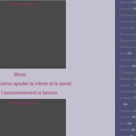
Poivrons
(1
chocolat
(1
Campagnar
mozzarella
Cakes salés 
Sauces, ass
Pommes de 
Verrines su
Veau
(8)
Verrines sal
légumes
(8
Champigno
Mixer.
Pâtisseries
(
rvir ajouter la crème et le persil.
gâteaux...
(
lard fumé
(
r l'assisonnement si besoin.
parmesan
(
...
(6)
Friandises
(
Pommes
(6
Pâtes
(6)
Volaille
(6)
basilic
(6)