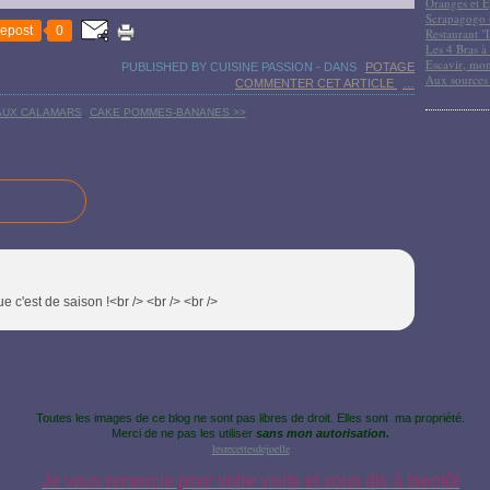
Oranges et E
Scrapagogo (
epost
0
Restaurant "
Les 4 Bras à 
Escavir, mon
PUBLISHED BY CUISINE PASSION
-
DANS
POTAGE
Aux sources
COMMENTER CET ARTICLE
…
 AUX CALAMARS
CAKE POMMES-BANANES >>
ue c'est de saison !<br /> <br /> <br />
Toutes les images de ce blog ne sont pas libres de droit. Elles sont ma propriété.
Merci de ne pas les utiliser
sans mon autorisation.
lesrecettesdejoelle
Je vous remercie pour votre visite et vous dis à bientôt