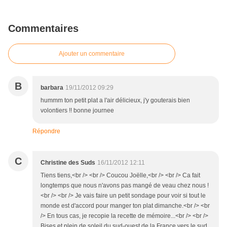
Commentaires
Ajouter un commentaire
B
barbara
19/11/2012 09:29
hummm ton petit plat a l'air délicieux, j'y gouterais bien
volontiers !! bonne journee
Répondre
C
Christine des Suds
16/11/2012 12:11
Tiens tiens,<br /> <br /> Coucou Joëlle,<br /> <br /> Ca fait
longtemps que nous n'avons pas mangé de veau chez nous !
<br /> <br /> Je vais faire un petit sondage pour voir si tout le
monde est d'accord pour manger ton plat dimanche.<br /> <br
/> En tous cas, je recopie la recette de mémoire...<br /> <br />
Bises et plein de soleil du sud-ouest de la France vers le sud