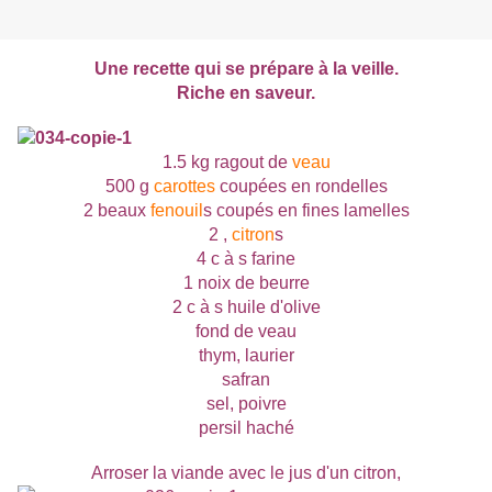
Une recette qui se prépare à la veille.
Riche en saveur.
1.5 kg ragout de
veau
500 g
carottes
coupées en rondelles
2 beaux
fenouil
s coupés en fines lamelles
2
,
citron
s
4 c à s farine
1 noix de beurre
2 c à s huile d'olive
fond de veau
thym, laurier
safran
sel, poivre
persil haché
Arroser la viande avec le jus d'un citron,