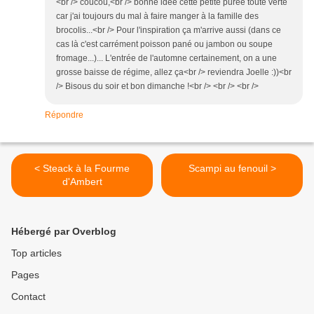
<br /> coucou,<br /> bonne idée cette petite purée toute verte
car j'ai toujours du mal à faire manger à la famille des
brocolis...<br /> Pour l'inspiration ça m'arrive aussi (dans ce
cas là c'est carrément poisson pané ou jambon ou soupe
fromage...)... L'entrée de l'automne certainement, on a une
grosse baisse de régime, allez ça<br /> reviendra Joelle :))<br
/> Bisous du soir et bon dimanche !<br /> <br /> <br />
Répondre
< Steack à la Fourme
Scampi au fenouil >
d'Ambert
Hébergé par Overblog
Top articles
Pages
Contact