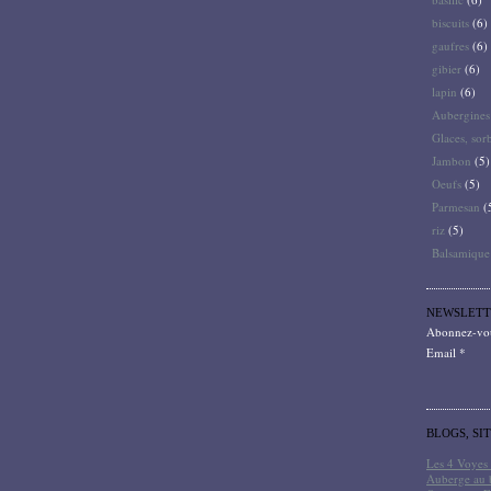
biscuits
(6)
gaufres
(6)
gibier
(6)
lapin
(6)
Aubergines
Glaces, sor
Jambon
(5)
Oeufs
(5)
Parmesan
(
riz
(5)
Balsamique
NEWSLETT
Abonnez-vous
Email
BLOGS, SI
Les 4 Voyes 
Auberge au 