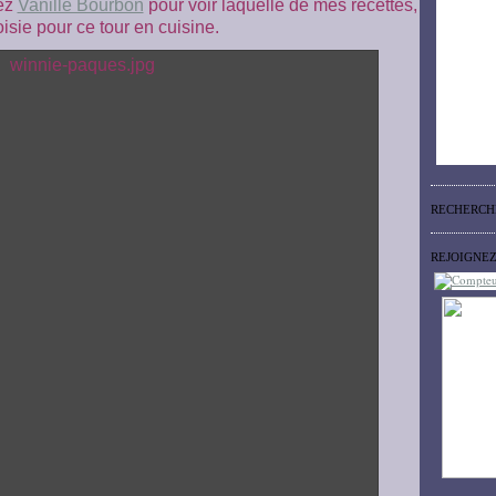
hez
Vanille Bourbon
pour voir laquelle de mes recettes,
oisie pour ce tour en cuisine.
RECHERCH
REJOIGNE