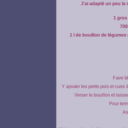
J'ai adapté un peu la 
1 gros
700
1 l de bouillon de légumes 
Faire b
Y ajouter les petits pois et cuir
Verser le bouillon et laiss
Pour termi
As