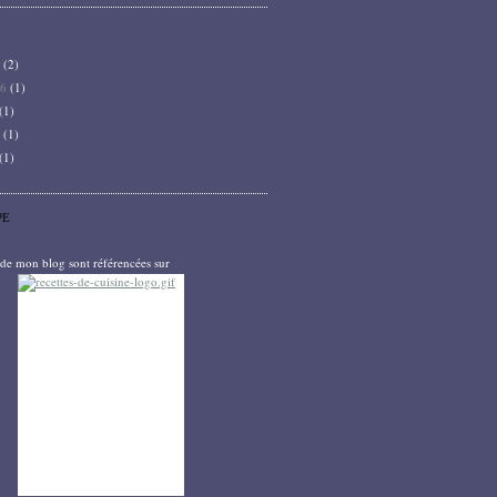
6
(2)
26
(1)
(1)
5
(1)
(1)
PE
s de mon blog sont référencées sur