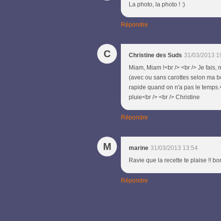
La photo, la photo ! :)
Répondre
C
Christine des Suds
31/03/2013 1
Miam, Miam !<br /> <br /> Je fais
(avec ou sans carottes selon ma bon
rapide quand on n'a pas le temps.<b
pluie<br /> <br /> Christine
Répondre
M
marine
31/03/2013 13:54
Ravie que la recette te plaise !! 
Répondre