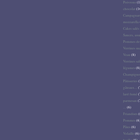
Poivrons
(1
chocolat
(1
Campagnar
mozzarella
Cakes salés 
Sauces, ass
Pommes de 
Verrines su
Veau
(8)
Verrines sal
légumes
(8
Champigno
Pâtisseries
(
gâteaux...
(
lard fumé
(
parmesan
(
...
(6)
Friandises
(
Pommes
(6
Pâtes
(6)
Volaille
(6)
basilic
(6)