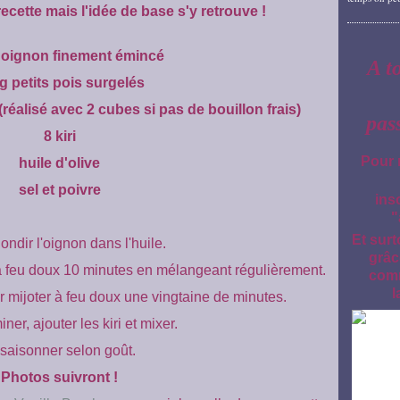
recette mais l'idée de base s'y retrouve !
 oignon finement émincé
A t
g petits pois surgelés
(réalisé avec 2 cubes si pas de bouillon frais)
pas
8 kiri
Pour 
huile d'olive
sel et poivre
ins
"
Et surt
londir l'oignon dans l'huile.
grâc
e à feu doux 10 minutes en mélangeant régulièrement.
comm
l
er mijoter à feu doux une vingtaine de minutes.
ner, ajouter les kiri et mixer.
saisonner selon goût.
Photos suivront !