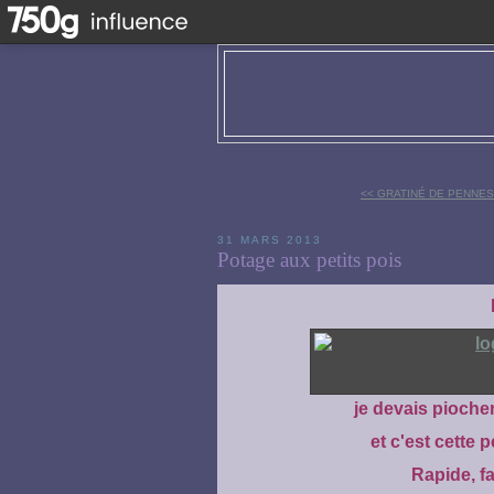
<< GRATINÉ DE PENNES
31 MARS 2013
Potage aux petits pois
je devais pioche
et c'est cette p
Rapide, fa