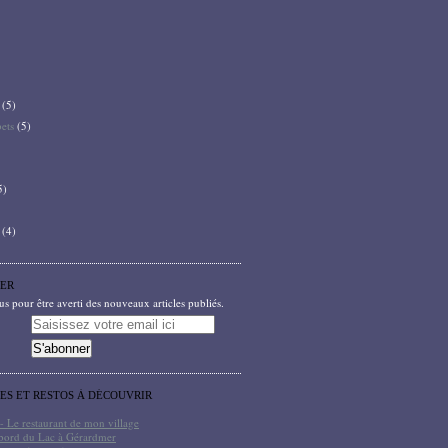
(5)
bets
(5)
5)
(4)
ER
 pour être averti des nouveaux articles publiés.
TES ET RESTOS À DÉCOUVRIR
- Le restaurant de mon village
bord du Lac à Gérardmer