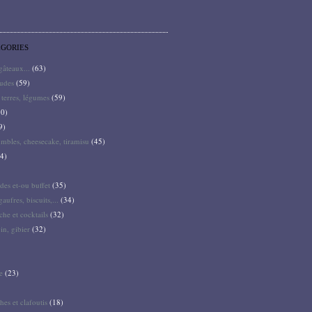
ÉGORIES
 gâteaux...
(63)
audes
(59)
terres, légumes
(59)
0)
9)
mbles, cheesecake, tiramisu
(45)
4)
des et-ou buffet
(35)
gaufres, biscuits,...
(34)
he et cocktails
(32)
pin, gibier
(32)
e
(23)
hes et clafoutis
(18)