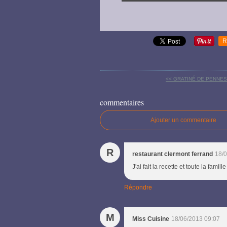
R
<< GRATINÉ DE PENNES
commentaires
Ajouter un commentaire
R
restaurant clermont ferrand
18/0
J'ai fait la recette et toute la famil
Répondre
M
Miss Cuisine
18/06/2013 09:07