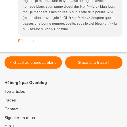
régime, je me ferai une mayonnaise de régime avec du
fromage blanc et un jaune d'oeuf dur !<br /> <br /> Mais bon,
moi, je mangerais des poireaux sur la tête d'un pouilleux :-(
(expression provençale ! LOL !).<br /> <br /> J'espère que tu
passes une bonne journée, Joëlle, sous le ciel bleu.<br /> <br
/> Bises<br /> <br /> Christine
Répondre
< Glacé au chocolat blanc
Glace à la fraise >
Hébergé par Overblog
Top articles
Pages
Contact
Signaler un abus
C.G.U.