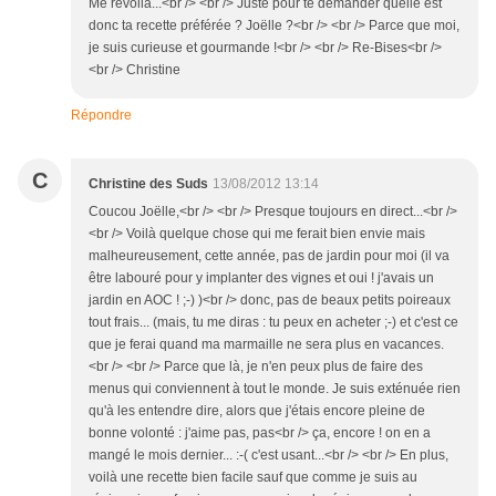
Me revoilà...<br /> <br /> Juste pour te demander quelle est
donc ta recette préférée ? Joëlle ?<br /> <br /> Parce que moi,
je suis curieuse et gourmande !<br /> <br /> Re-Bises<br />
<br /> Christine
Répondre
C
Christine des Suds
13/08/2012 13:14
Coucou Joëlle,<br /> <br /> Presque toujours en direct...<br />
<br /> Voilà quelque chose qui me ferait bien envie mais
malheureusement, cette année, pas de jardin pour moi (il va
être labouré pour y implanter des vignes et oui ! j'avais un
jardin en AOC ! ;-) )<br /> donc, pas de beaux petits poireaux
tout frais... (mais, tu me diras : tu peux en acheter ;-) et c'est ce
que je ferai quand ma marmaille ne sera plus en vacances.
<br /> <br /> Parce que là, je n'en peux plus de faire des
menus qui conviennent à tout le monde. Je suis exténuée rien
qu'à les entendre dire, alors que j'étais encore pleine de
bonne volonté : j'aime pas, pas<br /> ça, encore ! on en a
mangé le mois dernier... :-( c'est usant...<br /> <br /> En plus,
voilà une recette bien facile sauf que comme je suis au