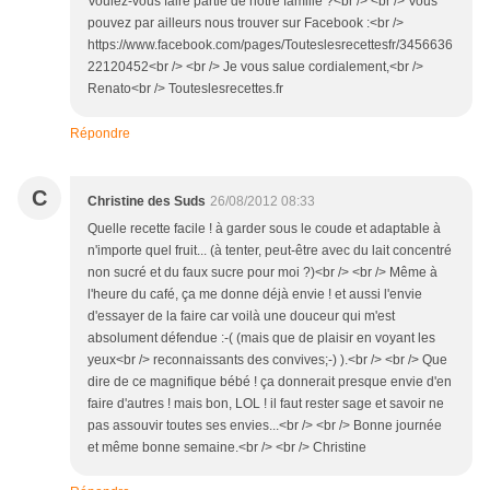
Voulez-vous faire partie de notre famille ?<br /> <br /> Vous
pouvez par ailleurs nous trouver sur Facebook :<br />
https://www.facebook.com/pages/Touteslesrecettesfr/3456636
22120452<br /> <br /> Je vous salue cordialement,<br />
Renato<br /> Touteslesrecettes.fr
Répondre
C
Christine des Suds
26/08/2012 08:33
Quelle recette facile ! à garder sous le coude et adaptable à
n'importe quel fruit... (à tenter, peut-être avec du lait concentré
non sucré et du faux sucre pour moi ?)<br /> <br /> Même à
l'heure du café, ça me donne déjà envie ! et aussi l'envie
d'essayer de la faire car voilà une douceur qui m'est
absolument défendue :-( (mais que de plaisir en voyant les
yeux<br /> reconnaissants des convives;-) ).<br /> <br /> Que
dire de ce magnifique bébé ! ça donnerait presque envie d'en
faire d'autres ! mais bon, LOL ! il faut rester sage et savoir ne
pas assouvir toutes ses envies...<br /> <br /> Bonne journée
et même bonne semaine.<br /> <br /> Christine