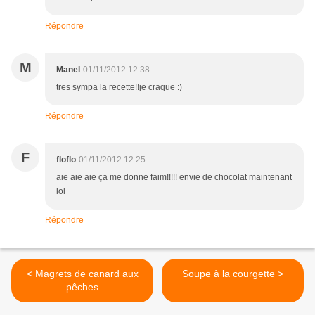
Répondre
M
Manel
01/11/2012 12:38
tres sympa la recette!!je craque :)
Répondre
F
floflo
01/11/2012 12:25
aie aie aie ça me donne faim!!!!! envie de chocolat maintenant
lol
Répondre
< Magrets de canard aux
Soupe à la courgette >
pêches