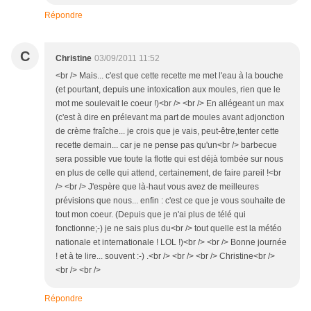
Répondre
C
Christine
03/09/2011 11:52
<br /> Mais... c'est que cette recette me met l'eau à la bouche
(et pourtant, depuis une intoxication aux moules, rien que le
mot me soulevait le coeur !)<br /> <br /> En allégeant un max
(c'est à dire en prélevant ma part de moules avant adjonction
de crème fraîche... je crois que je vais, peut-être,tenter cette
recette demain... car je ne pense pas qu'un<br /> barbecue
sera possible vue toute la flotte qui est déjà tombée sur nous
en plus de celle qui attend, certainement, de faire pareil !<br
/> <br /> J'espère que là-haut vous avez de meilleures
prévisions que nous... enfin : c'est ce que je vous souhaite de
tout mon coeur. (Depuis que je n'ai plus de télé qui
fonctionne;-) je ne sais plus du<br /> tout quelle est la météo
nationale et internationale ! LOL !)<br /> <br /> Bonne journée
! et à te lire... souvent :-) .<br /> <br /> <br /> Christine<br />
<br /> <br />
Répondre