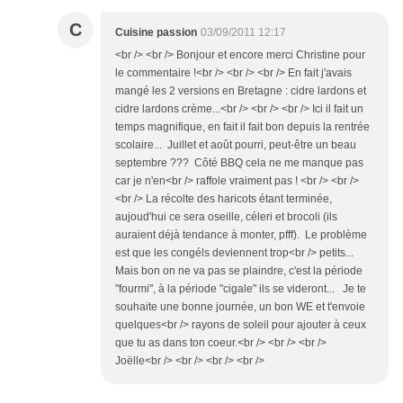
C
Cuisine passion
03/09/2011 12:17
<br /> <br /> Bonjour et encore merci Christine pour
le commentaire !<br /> <br /> <br /> En fait j'avais
mangé les 2 versions en Bretagne : cidre lardons et
cidre lardons crème...<br /> <br /> <br /> Ici il fait un
temps magnifique, en fait il fait bon depuis la rentrée
scolaire... Juillet et août pourri, peut-être un beau
septembre ??? Côté BBQ cela ne me manque pas
car je n'en<br /> raffole vraiment pas ! <br /> <br />
<br /> La récolte des haricots étant terminée,
aujoud'hui ce sera oseille, céleri et brocoli (ils
auraient déjà tendance à monter, pfff). Le problème
est que les congéls deviennent trop<br /> petits...
Mais bon on ne va pas se plaindre, c'est la période
"fourmi", à la période "cigale" ils se videront... Je te
souhaite une bonne journée, un bon WE et t'envoie
quelques<br /> rayons de soleil pour ajouter à ceux
que tu as dans ton coeur.<br /> <br /> <br />
Joëlle<br /> <br /> <br /> <br />