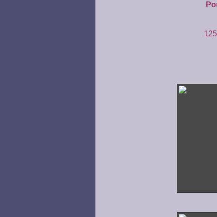
Pou
125