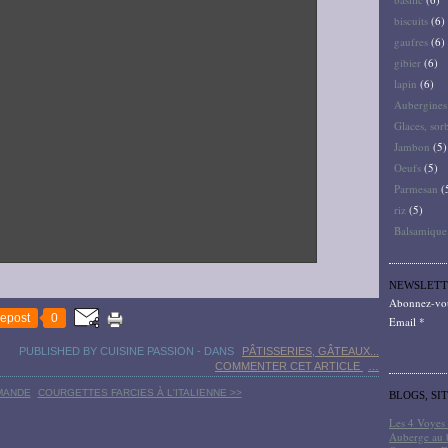
biscuits
(6)
gaufres
(6)
gibier
(6)
lapin
(6)
Aubergines
Glaces, sor
Jambon
(5)
Oeufs
(5)
Parmesan
(
riz
(5)
Balsamique
NEWSLETT
Abonnez-vous
epost
0
Email
PUBLISHED BY CUISINE PASSION
-
DANS
PÂTISSERIES, GÂTEAUX...
COMMENTER CET ARTICLE
…
MANDE
COURGETTES FARCIES À L'ITALIENNE >>
BLOGS, SI
Les 4 Voyes 
Auberge au 