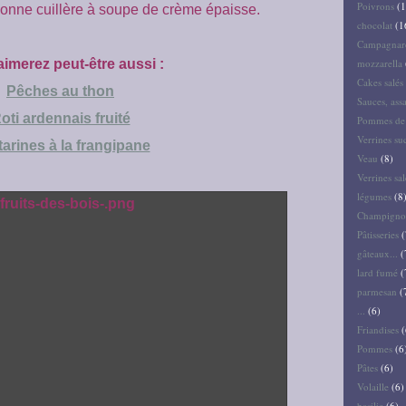
Poivrons
(1
bonne cuillère à soupe de crème épaisse.
chocolat
(1
Campagnar
imerez peut-être aussi :
mozzarella
Cakes salés 
Pêches au thon
Sauces, ass
oti ardennais fruité
Pommes de 
Verrines su
arines à la frangipane
Veau
(8)
Verrines sal
légumes
(8
Champigno
Pâtisseries
(
gâteaux...
(
lard fumé
(
parmesan
(
...
(6)
Friandises
(
Pommes
(6
Pâtes
(6)
Volaille
(6)
basilic
(6)