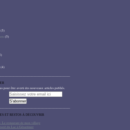
(5)
bets
(5)
5)
(4)
ER
 pour être averti des nouveaux articles publiés.
TES ET RESTOS À DÉCOUVRIR
- Le restaurant de mon village
bord du Lac à Gérardmer