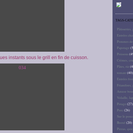
TAGS-CAT
Pâtisseries,
Entrées ch
Pommes de 
Papotage
(5
Poissons
(4
es instants sous le grill en fin de cuisson.
Crèmes, cru
Pâtes, riz
(4
tomate
(40)
Entrées froi
Friandises, 
Amuse bouc
Volaille, la
Potage
(27)
Porc
(26)
Sur le pouc
Boeuf
(20)
Pizzas, quic