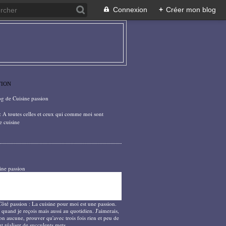
Connexion
+
Créer mon blog
TION
og de Cuisine passion
: A toutes celles et ceux qui comme moi sont
e cuisine
ine passion
Côté passion : La cuisine pour moi est une passion.
 quand je reçois mais aussi au quotidien. J'aimerais,
on aucune, prouver qu'avec trois fois rien et peu de
t réaliser de succulents mets.