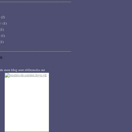
6
(2)
26
(1)
(1)
5
(1)
(1)
PE
s de mon blog sont référencées sur