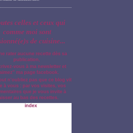
outes celles et ceux qui
comme moi sont
sionné(e)s de cuisine...
ne rater aucune recette dès sa
publication,
crivez-vous à ma newsletter et
aimez" ma page facebook.
out n'oubliez pas que ce blog vit
e à vous : par vos visites, vos
entaires que je vous invite à
aisser au bas des recettes.