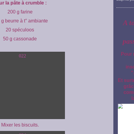
r la pâte à crumble :
200 g farine
 g beurre à t° ambiante
A t
20 spéculoos
50 g cassonade
pas
Pour 
ins
"
Et surt
grâc
comm
l
Mixer les biscuits.