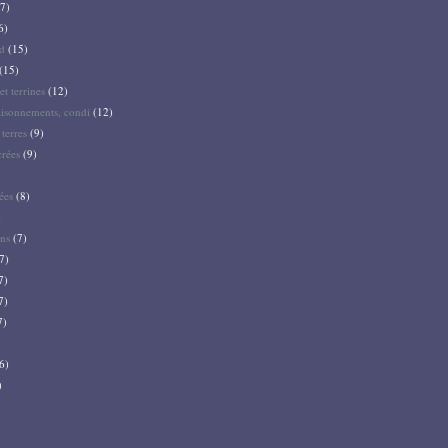
7)
6)
d
(15)
(15)
et terrines
(12)
aisonnements, condi
(12)
terres
(9)
crées
(9)
ées
(8)
)
ns
(7)
7)
7)
7)
7)
6)
)