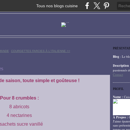
Tous nos blogs cuisine
PRÉSENTA
MANDE
COURGETTES FARCIES À L'ITALIENNE >>
Blog
: Le bl
Description
es
passionnés d
Contact
de saison, toute simple et goûteuse !
PROFIL
Name :
Cuis
Pour 8 crumbles :
8 abricots
4 nectarines
À Propos :
J'aime épater
sachets sucre vanillé
sans prétenti
temps on peu