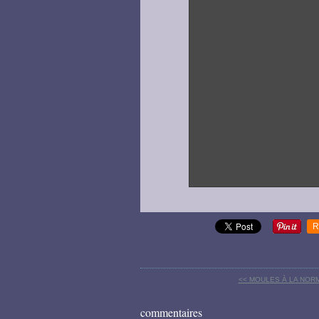
R
<< MOULES À LA NOR
commentaires