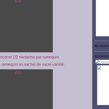
RECHERCH
icot et 1/2 nectarine par ramequin.
REJOIGNE
 ramequin un sachet de sucre vanillé.