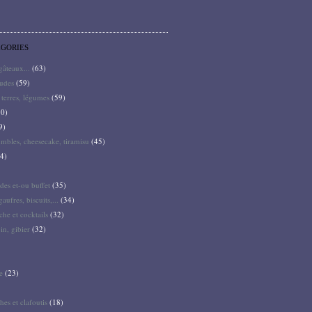
ÉGORIES
 gâteaux...
(63)
audes
(59)
terres, légumes
(59)
0)
9)
mbles, cheesecake, tiramisu
(45)
4)
des et-ou buffet
(35)
gaufres, biscuits,...
(34)
he et cocktails
(32)
pin, gibier
(32)
e
(23)
hes et clafoutis
(18)