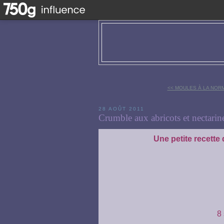
<< MOULES À LA NOR
28 AOÛT 2011
Crumble aux abricots et nectarin
Une petite recette 
8 