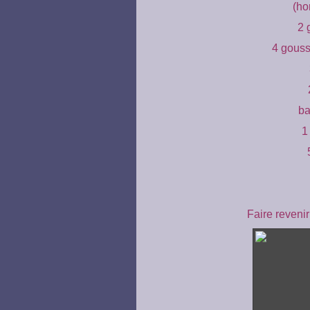
(ho
2 
4 gouss
ba
1
Faire reveni