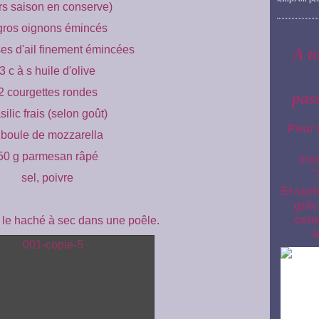
rs saison en conserve)
gros oignons émincés
es d'ail finement émincées
A t
3 c à s huile d'olive
2 courgettes rondes
pas
silic frais (selon goût)
Pour 
 boule de mozzarella
50 g parmesan râpé
ins
"
sel, poivre
Et surt
grâc
comm
r le haché à sec dans une poêle.
l