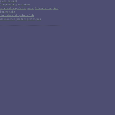
pices (cuisine)
scrapbooking et cuisine)
La table du pays" à Hargnies (Ardennes françaises)
Philippeville
 fournisseur de poisson frais
 de Provence, produits provençaux