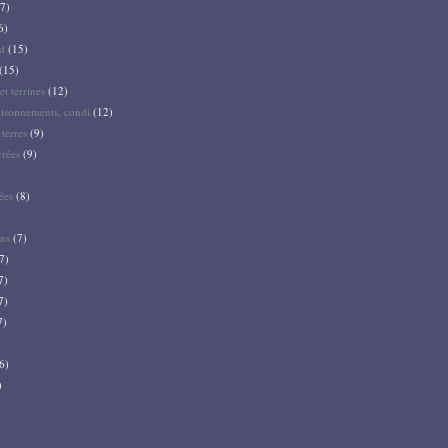
7)
6)
d
(15)
(15)
et terrines
(12)
aisonnements, condi
(12)
terres
(9)
crées
(9)
ées
(8)
)
ns
(7)
7)
7)
7)
7)
6)
)