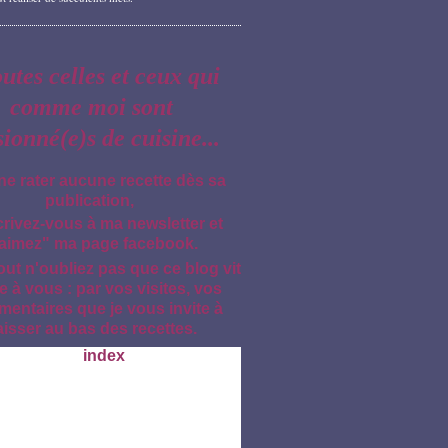
outes celles et ceux qui
comme moi sont
sionné(e)s de cuisine...
ne rater aucune recette dès sa
publication,
crivez-vous à ma newsletter et
aimez" ma page facebook.
out n'oubliez pas que ce blog vit
e à vous : par vos visites, vos
entaires que je vous invite à
aisser au bas des recettes.