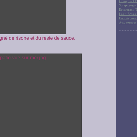
Oranges et E
Scrapagogo (
Restaurant "
Les 4 Bras à 
Escavir, mon
Aux sources
né de risone et du reste de sauce.