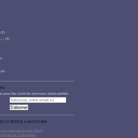
(5)
bets
(5)
5)
(4)
ER
 pour être averti des nouveaux articles publiés.
TES ET RESTOS À DÉCOUVRIR
- Le restaurant de mon village
bord du Lac à Gérardmer