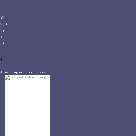
6
(2)
26
(1)
(1)
5
(1)
(1)
PE
s de mon blog sont référencées sur