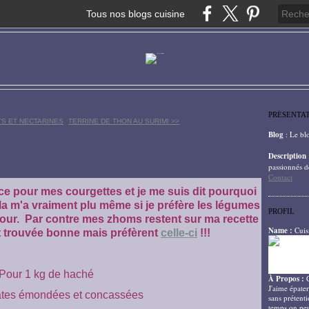
Tous nos blogs cuisine
PRÉSENTA
TS ET NECTARINES
TERRINE DE THON AU SURIMI >>
Blog
: Le bl
Description
passionnés d
Contact
ce pour mes courgettes et je me suis dit pourquoi
la m'a vraiment plu même si je préfère les légumes
PROFIL
u four. Par contre mes zhoms restent sur ma recette
Name :
Cuis
'ont trouvée bonne mais préfèrent
celle-ci
!!!
Pour 1 kg de haché
À Propos :
J'aime épater
ates émondées et concassées
sans prétenti
temps on peu