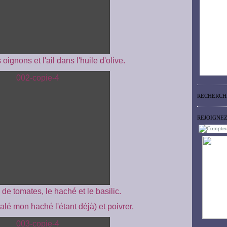
 oignons et l'ail dans l'huile d'olive.
RECHERCH
REJOIGNE
 de tomates, le haché et le basilic.
salé mon haché l'étant déjà) et poivrer.