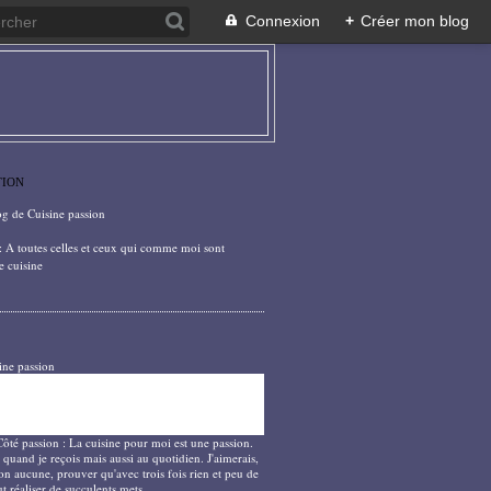
Connexion
+
Créer mon blog
TION
og de Cuisine passion
: A toutes celles et ceux qui comme moi sont
e cuisine
ine passion
Côté passion : La cuisine pour moi est une passion.
 quand je reçois mais aussi au quotidien. J'aimerais,
on aucune, prouver qu'avec trois fois rien et peu de
t réaliser de succulents mets.