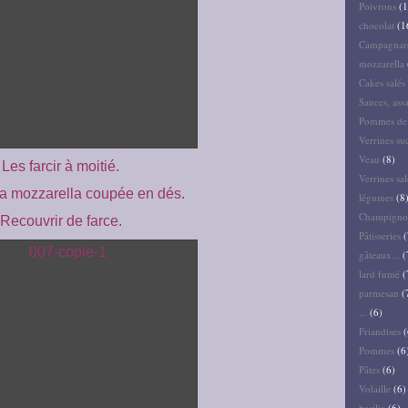
Poivrons
(1
chocolat
(1
Campagnar
mozzarella
Cakes salés 
Sauces, ass
Pommes de 
Verrines su
Veau
(8)
Les farcir à moitié.
Verrines sal
a mozzarella coupée en dés.
légumes
(8
Champigno
Recouvrir de farce.
Pâtisseries
(
gâteaux...
(
lard fumé
(
parmesan
(
...
(6)
Friandises
(
Pommes
(6
Pâtes
(6)
Volaille
(6)
basilic
(6)