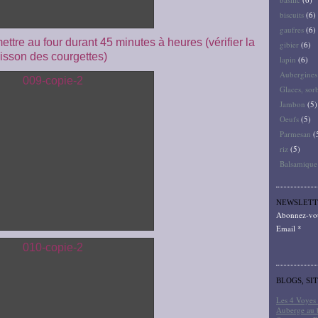
biscuits
(6)
gaufres
(6)
tre au four durant 45 minutes à heures (vérifier la
gibier
(6)
isson des courgettes)
lapin
(6)
Aubergines
Glaces, sor
Jambon
(5)
Oeufs
(5)
Parmesan
(
riz
(5)
Balsamique
NEWSLETT
Abonnez-vous
Email
BLOGS, SI
Les 4 Voyes 
Auberge au 