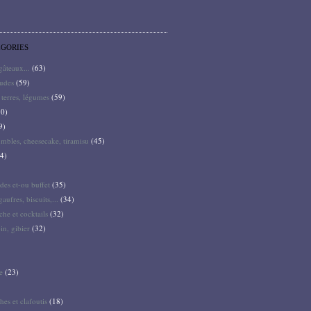
ÉGORIES
 gâteaux...
(63)
audes
(59)
terres, légumes
(59)
0)
9)
mbles, cheesecake, tiramisu
(45)
4)
des et-ou buffet
(35)
gaufres, biscuits,...
(34)
he et cocktails
(32)
pin, gibier
(32)
e
(23)
hes et clafoutis
(18)