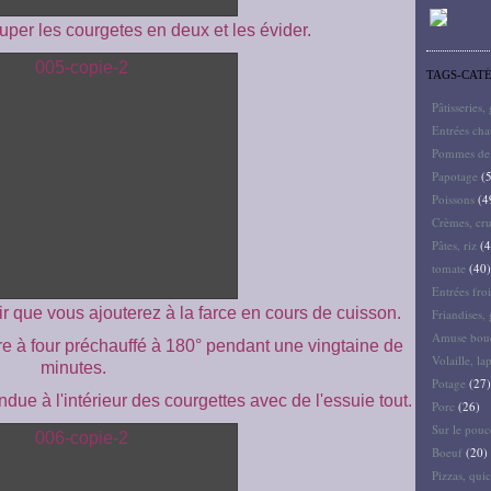
per les courgetes en deux et les évider.
TAGS-CAT
Pâtisseries,
Entrées ch
Pommes de 
Papotage
(5
Poissons
(4
Crèmes, cru
Pâtes, riz
(4
tomate
(40)
Entrées froi
air que vous ajouterez à la farce en cours de cuisson.
Friandises, 
Amuse bouc
re à four préchauffé à 180° pendant une vingtaine de
Volaille, la
minutes.
Potage
(27)
ndue à l'intérieur des courgettes avec de l'essuie tout.
Porc
(26)
Sur le pouc
Boeuf
(20)
Pizzas, quic