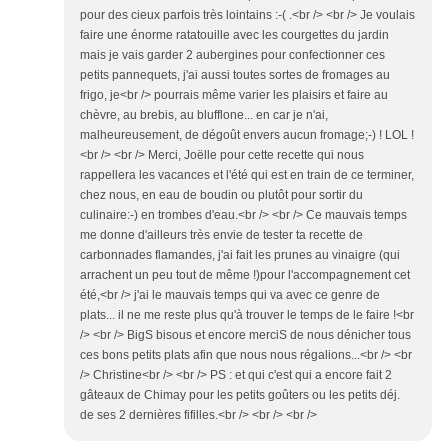
pour des cieux parfois très lointains :-( .<br /> <br /> Je voulais
faire une énorme ratatouille avec les courgettes du jardin
mais je vais garder 2 aubergines pour confectionner ces
petits pannequets, j'ai aussi toutes sortes de fromages au
frigo, je<br /> pourrais même varier les plaisirs et faire au
chèvre, au brebis, au blufflone... en car je n'ai,
malheureusement, de dégoût envers aucun fromage;-) ! LOL !
<br /> <br /> Merci, Joëlle pour cette recette qui nous
rappellera les vacances et l'été qui est en train de ce terminer,
chez nous, en eau de boudin ou plutôt pour sortir du
culinaire:-) en trombes d'eau.<br /> <br /> Ce mauvais temps
me donne d'ailleurs très envie de tester ta recette de
carbonnades flamandes, j'ai fait les prunes au vinaigre (qui
arrachent un peu tout de même !)pour l'accompagnement cet
été,<br /> j'ai le mauvais temps qui va avec ce genre de
plats... il ne me reste plus qu'à trouver le temps de le faire !<br
/> <br /> BigS bisous et encore merciS de nous dénicher tous
ces bons petits plats afin que nous nous régalions...<br /> <br
/> Christine<br /> <br /> PS : et qui c'est qui a encore fait 2
gâteaux de Chimay pour les petits goûters ou les petits déj.
de ses 2 dernières fifilles.<br /> <br /> <br />