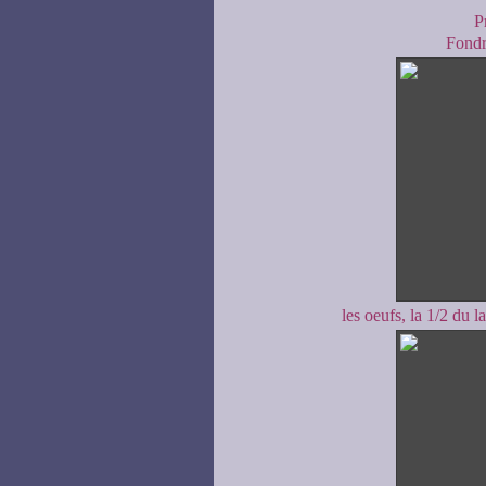
P
Fondre
les oeufs, la 1/2 du la