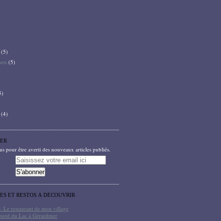
(5)
bets
(5)
5)
(4)
ER
 pour être averti des nouveaux articles publiés.
TES ET RESTOS À DÉCOUVRIR
- Le restaurant de mon village
bord du Lac à Gérardmer