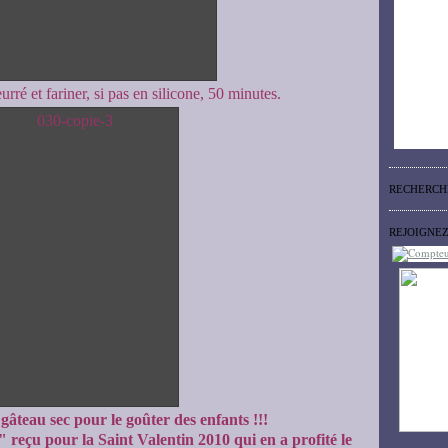
ré et fariner, si pas en silicone, 50 minutes.
RECHERCH
REJOIGNE
 gâteau sec pour le goûter des enfants !!!
 reçu pour la Saint Valentin 2010 qui en a profité le