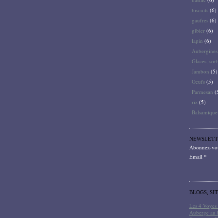
biscuits
(6)
gaufres
(6)
gibier
(6)
lapin
(6)
Aubergines
Glaces, sor
Jambon
(5)
Oeufs
(5)
Parmesan
(
riz
(5)
Balsamique
NEWSLETT
Abonnez-vous
Email
BLOGS, SI
Les 4 Voyes 
Auberge au 