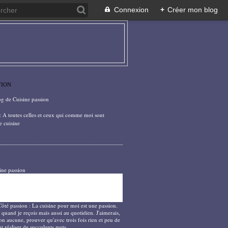
Connexion
+
Créer mon blog
TION
og de Cuisine passion
: A toutes celles et ceux qui comme moi sont
e cuisine
ine passion
Côté passion : La cuisine pour moi est une passion.
 quand je reçois mais aussi au quotidien. J'aimerais,
on aucune, prouver qu'avec trois fois rien et peu de
t réaliser de succulents mets.