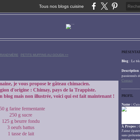
Tous nos blogs cuisine
PRÉSENTA
GRAND'MÈRE
PETITS MUFFINS AU GOUDA >>
Blog
: Le bl
Description
passionnés d
Contact
ine, je vous propose le gâteau chimacien.
gion d'origine : Chimay, pays de la Trappiste.
 blog mais non illustrée, voici qui est fait maintenant !
PROFIL
Name :
Cuis
50 g farine fermentante
250 g sucre
125 g beurre fondu
À Propos :
3 oeufs battus
J'aime épater
1 tasse de lait
sans prétenti
temps on peu