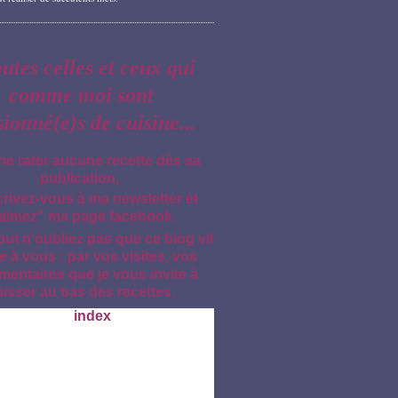
outes celles et ceux qui
comme moi sont
sionné(e)s de cuisine...
ne rater aucune recette dès sa
publication,
crivez-vous à ma newsletter et
aimez" ma page facebook.
out n'oubliez pas que ce blog vit
e à vous : par vos visites, vos
entaires que je vous invite à
aisser au bas des recettes.