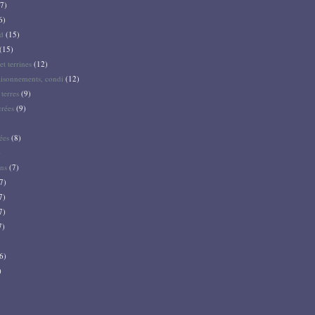
7)
6)
d
(15)
(15)
et terrines
(12)
aisonnements, condi
(12)
terres
(9)
crées
(9)
ées
(8)
)
ns
(7)
7)
7)
7)
7)
6)
)