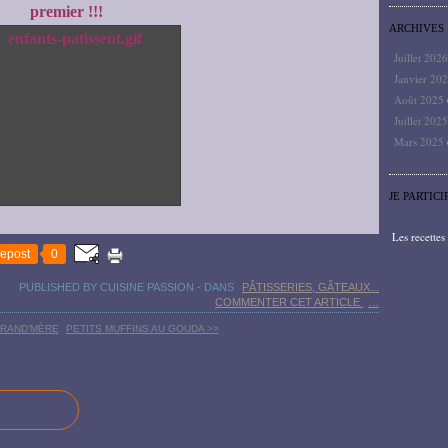
premier !!!
ARCHIVES
Juillet 202
Janvier 20
Août 2025
Juillet 202
Mars 2025
JE PARTICI
Les recette
epost
0
PUBLISHED BY CUISINE PASSION
-
DANS
PÂTISSERIES, GÂTEAUX...
COMMENTER CET ARTICLE
…
GRAND'MÈRE
PETITS MUFFINS AU GOUDA >>