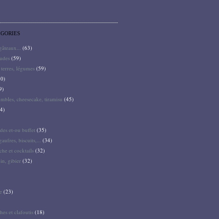
ÉGORIES
 gâteaux...
(63)
audes
(59)
terres, légumes
(59)
0)
9)
mbles, cheesecake, tiramisu
(45)
4)
des et-ou buffet
(35)
gaufres, biscuits,...
(34)
he et cocktails
(32)
pin, gibier
(32)
e
(23)
hes et clafoutis
(18)