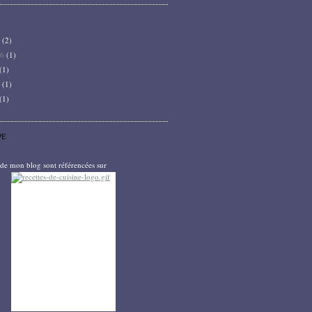
6
(2)
26
(1)
(1)
5
(1)
(1)
PE
s de mon blog sont référencées sur