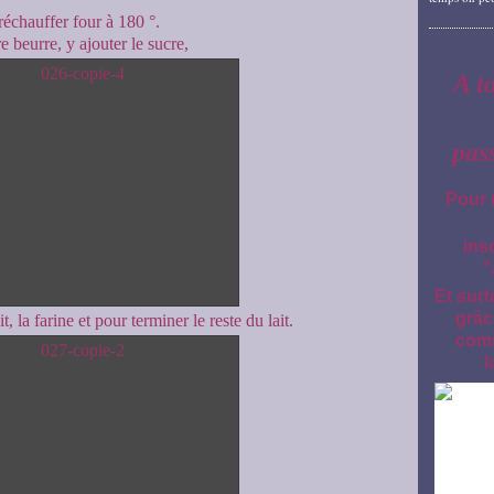
réchauffer four à 180 °.
 beurre, y ajouter le sucre,
A t
pas
Pour 
ins
"
Et surt
grâc
it, la farine et pour terminer le reste du lait.
comm
l