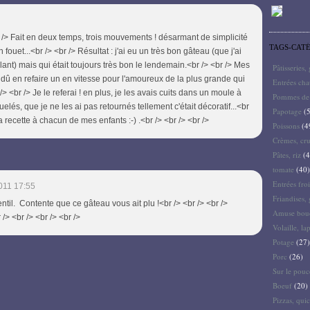
<br /> Fait en deux temps, trois mouvements ! désarmant de simplicité
TAGS-CAT
 fouet...<br /> <br /> Résultat : j'ai eu un très bon gâteau (que j'ai
tillant) mais qui était toujours très bon le lendemain.<br /> <br /> Mes
Pâtisseries,
i dû en refaire un en vitesse pour l'amoureux de la plus grande qui
Entrées ch
> <br /> Je le referai ! en plus, je les avais cuits dans un moule à
Pommes de 
aquelés, que je ne les ai pas retournés tellement c'était décoratif...<br
Papotage
(5
 ta recette à chacun de mes enfants :-) .<br /> <br /> <br />
Poissons
(4
Crèmes, cru
Pâtes, riz
(4
tomate
(40)
Entrées froi
011 17:55
Friandises, 
entil. Contente que ce gâteau vous ait plu !<br /> <br /> <br />
Amuse bouc
> <br /> <br /> <br />
Volaille, la
Potage
(27)
Porc
(26)
Sur le pouc
Boeuf
(20)
Pizzas, quic