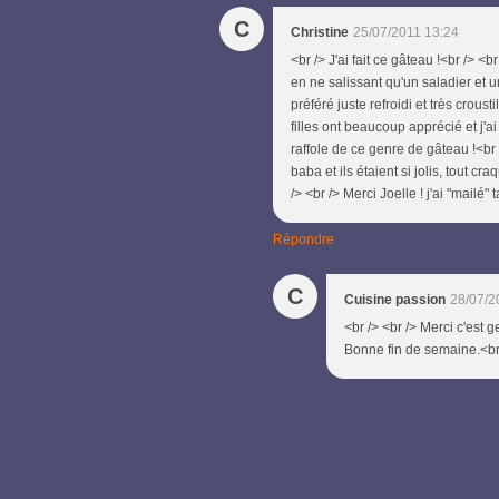
C
Christine
25/07/2011 13:24
<br /> J'ai fait ce gâteau !<br /> 
en ne salissant qu'un saladier et un
préféré juste refroidi et très crous
filles ont beaucoup apprécié et j'a
raffole de ce genre de gâteau !<br /
baba et ils étaient si jolis, tout cr
/> <br /> Merci Joelle ! j'ai "mailé"
Répondre
C
Cuisine passion
28/07/2
<br /> <br /> Merci c'est g
Bonne fin de semaine.<br /