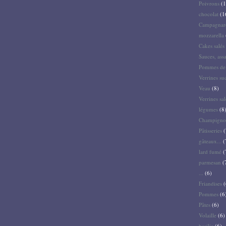
Poivrons
(1
chocolat
(1
Campagnar
mozzarella
Cakes salés 
Sauces, ass
Pommes de 
Verrines su
Veau
(8)
Verrines sal
légumes
(8
Champigno
Pâtisseries
(
gâteaux...
(
lard fumé
(
parmesan
(
...
(6)
Friandises
(
Pommes
(6
Pâtes
(6)
Volaille
(6)
basilic
(6)