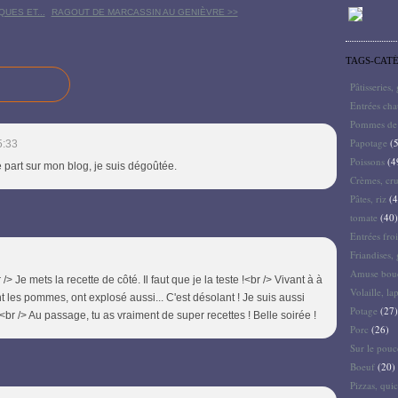
UES ET...
RAGOUT DE MARCASSIN AU GENIÈVRE >>
TAGS-CAT
Pâtisseries,
Entrées ch
Pommes de 
Papotage
(5
5:33
Poissons
(4
re part sur mon blog, je suis dégoûtée.
Crèmes, cru
Pâtes, riz
(4
tomate
(40)
Entrées froi
Friandises, 
Amuse bouc
/> Je mets la recette de côté. Il faut que je la teste !<br /> Vivant à à
Volaille, la
ont les pommes, ont explosé aussi... C'est désolant ! Je suis aussi
Potage
(27)
r /> Au passage, tu as vraiment de super recettes ! Belle soirée !
Porc
(26)
Sur le pouc
Boeuf
(20)
Pizzas, quic