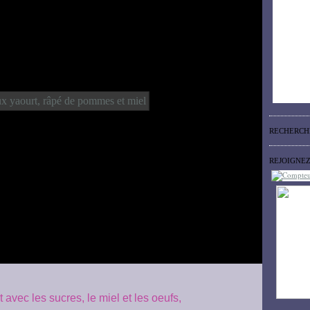
RECHERCH
REJOIGNE
 avec les sucres, le miel et les oeufs,