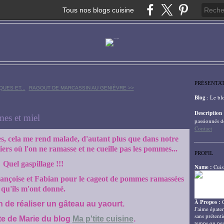
Tous nos blogs cuisine
PRÉSENTA
UES ET...
RAGOUT DE MARCASSIN AU GENIÈVRE >>
Blog
: Le bl
Description
es et miel
passionnés d
Contact
s, cela me rend malade, d'autant plus que dans notre
rs où l'on ne ramasse et ne cueille pas les pommes...
PROFIL
Quel gaspillage !!!
Name :
Cuis
Françoise et Fabian pour le cageot de pommes ramassées
qu'ils m'ont donné.
À Propos :
 de réaliser un gâteau au yaourt.
J'aime épater
sans prétenti
te de Marie du blog
Ma p'tite cuisine
.
temps on peu