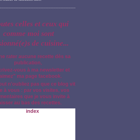
outes celles et ceux qui
comme moi sont
sionné(e)s de cuisine...
ne rater aucune recette dès sa
publication,
crivez-vous à ma newsletter et
aimez" ma page facebook.
out n'oubliez pas que ce blog vit
e à vous : par vos visites, vos
entaires que je vous invite à
aisser au bas des recettes.