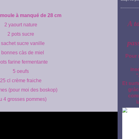
 moule à manqué de 28 cm
A t
2 yaourt nature
2 pots sucre
pas
 sachet sucre vanille
 bonnes càs de miel
Pour 
ots farine fermentante
ins
5 oeufs
"
25 cl crème fraiche
Et surt
grâc
es (pour moi des boskop)
comm
u 4 grosses pommes)
l