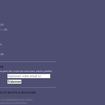
(5)
bets
(5)
5)
(4)
ER
 pour être averti des nouveaux articles publiés.
TES ET RESTOS À DÉCOUVRIR
- Le restaurant de mon village
bord du Lac à Gérardmer