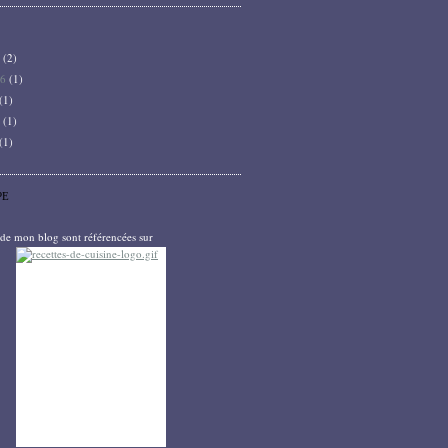
6
(2)
26
(1)
(1)
5
(1)
(1)
PE
s de mon blog sont référencées sur