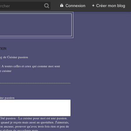
Connexion
+
Créer mon blog
TION
og de Cuisine passion
: A toutes celles et ceux qui comme moi sont
e cuisine
ine passion
Côté passion : La cuisine pour moi est une passion.
 quand je reçois mais aussi au quotidien. J'aimerais,
on aucune, prouver qu'avec trois fois rien et peu de
t réaliser de succulents mets.