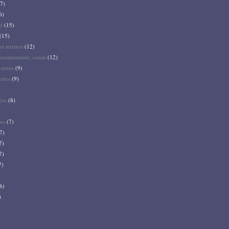
7)
6)
d
(15)
(15)
et terrines
(12)
aisonnements, condi
(12)
terres
(9)
crées
(9)
ées
(8)
)
ns
(7)
7)
7)
7)
7)
6)
)