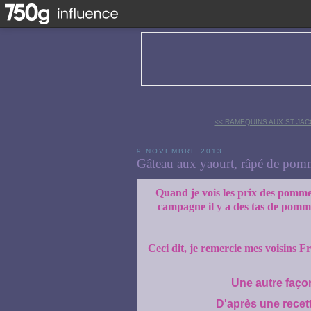
<< RAMEQUINS AUX ST JACQ
9 NOVEMBRE 2013
Gâteau aux yaourt, râpé de pomm
Quand je vois les prix des pomme
campagne il y a des tas de pommie
Ceci dit, je remercie mes voisins 
Une autre façon
D'après une recet