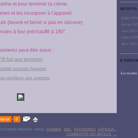
farine et pour terminer la crème.
ARCHIVES
es et les incorporer à l'appareil.
Juillet 202
e (beurré et fariné si pas en silicone)
Janvier 20
Août 2025
nutes à four préchauffé à 180°.
Juillet 202
Mars 2025
aimerez peut-être aussi :
Tôt fait aux pommes
JE PARTICI
umble pommes bananes
Les recette
eau moelleux aux pommes
epost
0
Y CUISINE PASSION
-
DANS
POMMES
MIEL
PÂTISSERIES
GÂTEAUX...
COMMENTER CET ARTICLE
…