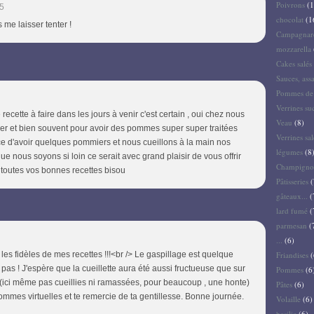
Poivrons
(1
25
chocolat
(1
s me laisser tenter !
Campagnar
mozzarella
Cakes salés 
Sauces, ass
Pommes de 
Verrines su
recette à faire dans les jours à venir c'est certain , oui chez nous
Veau
(8)
er et bien souvent pour avoir des pommes super super traitées
Verrines sal
nce d'avoir quelques pommiers et nous cueillons à la main nos
légumes
(8
nous soyons si loin ce serait avec grand plaisir de vous offrir
Champigno
toutes vos bonnes recettes bisou
Pâtisseries
(
gâteaux...
(
lard fumé
(
parmesan
(
...
(6)
les fidèles de mes recettes !!!<br /> Le gaspillage est quelque
Friandises
(
pas ! J'espère que la cueillette aura été aussi fructueuse que sur
Pommes
(6
(ici même pas cueillies ni ramassées, pour beaucoup , une honte)
Pâtes
(6)
pommes virtuelles et te remercie de ta gentillesse. Bonne journée.
Volaille
(6)
basilic
(6)