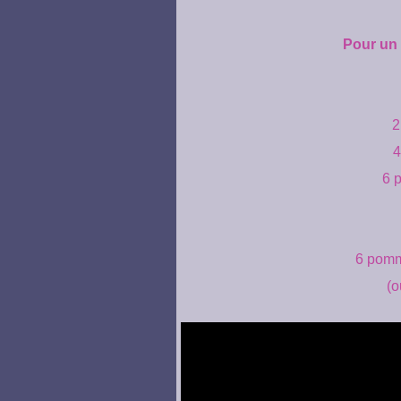
Pour un
2
4
6 p
6 pomm
(o