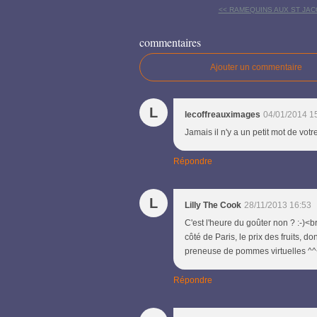
<< RAMEQUINS AUX ST JACQ
commentaires
Ajouter un commentaire
L
lecoffreauximages
04/01/2014 1
Jamais il n'y a un petit mot de vot
Répondre
L
Lilly The Cook
28/11/2013 16:53
C'est l'heure du goûter non ? :-)<br 
côté de Paris, le prix des fruits, d
preneuse de pommes virtuelles ^^<b
Répondre