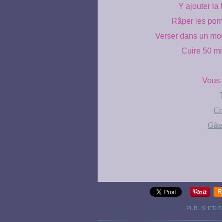
Y ajouter la 
Râper les pomm
Verser dans un moul
Cuire 50 mi
Vous 
Cr
Gât
R
PUBLISHED B