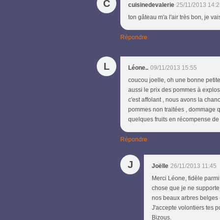
C
cuisinedevalerie
25/11/2013 14:
ton gâteau m'a l'air très bon, je vai
Répondre
L
Léone..
09/11/2013 15:55
coucou joelle, oh une bonne petite 
aussi le prix des pommes à explos
c'est affolant , nous avons la cha
pommes non traitées , dommage que 
quelques fruits en récompense de 
Répondre
J
Joëlle
26/11/2013 11:45
Merci Léone, fidèle parmi 
chose que je ne supporte 
nos beaux arbres belges 
J'accepte volontiers tes 
Bizous.