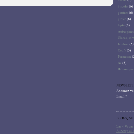
biscuits
(6)
gaufres
(6)
gibier
(6)
lapin
(6)
Aubergines
Glaces, sor
Jambon
(5)
Oeufs
(5)
Parmesan
(
riz
(5)
Balsamique
NEWSLETT
Abonnez-vous
Email
BLOGS, SI
Les 4 Voyes 
Auberge au 