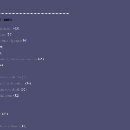
ÉGORIES
 gâteaux...
(63)
audes
(59)
terres, légumes
(59)
0)
9)
mbles, cheesecake, tiramisu
(45)
4)
des et-ou buffet
(35)
gaufres, biscuits,...
(34)
he et cocktails
(32)
pin, gibier
(32)
e
(23)
hes et clafoutis
(18)