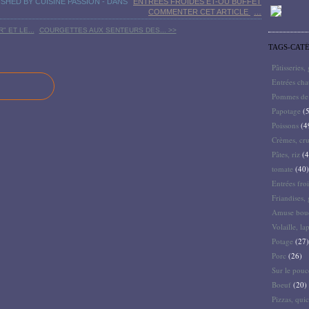
ISHED BY CUISINE PASSION
-
DANS
ENTRÉES FROIDES ET-OU BUFFET
COMMENTER CET ARTICLE
…
 ET LE...
COURGETTES AUX SENTEURS DES... >>
TAGS-CAT
Pâtisseries,
Entrées ch
Pommes de 
Papotage
(5
Poissons
(4
Crèmes, cru
Pâtes, riz
(4
tomate
(40)
Entrées froi
Friandises, 
Amuse bouc
Volaille, la
Potage
(27)
Porc
(26)
Sur le pouc
Boeuf
(20)
Pizzas, quic