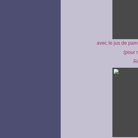
avec le jus de pamp
(pour 
Ré