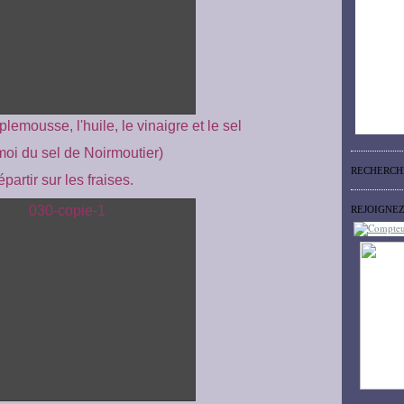
lemousse, l'huile, le vinaigre et le sel
moi du sel de Noirmoutier)
RECHERCH
partir sur les fraises.
REJOIGNE