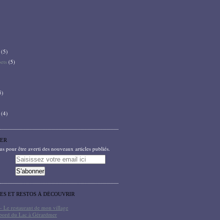
(5)
bets
(5)
5)
(4)
ER
 pour être averti des nouveaux articles publiés.
TES ET RESTOS À DÉCOUVRIR
- Le restaurant de mon village
bord du Lac à Gérardmer