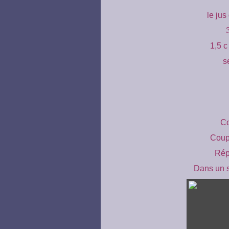
le ju
1,5 c
s
Co
Coupe
Répa
Dans un sh