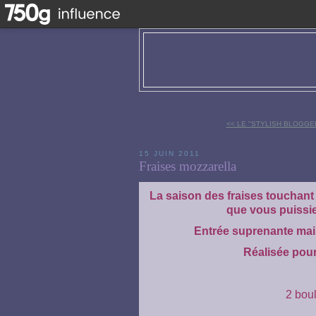
<< LE "STYLISH BLOGGER"
15 JUIN 2011
Fraises mozzarella
La saison des fraises touchant à 
que vous puissiez
Entrée suprenante mais
Réalisée pour
2 bou