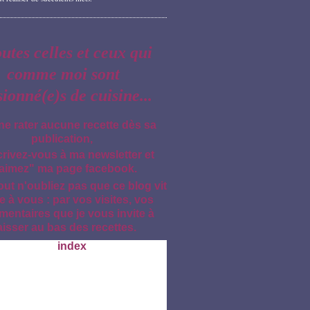
outes celles et ceux qui
comme moi sont
sionné(e)s de cuisine...
ne rater aucune recette dès sa
publication,
crivez-vous à ma newsletter et
aimez" ma page facebook.
out n'oubliez pas que ce blog vit
e à vous : par vos visites, vos
entaires que je vous invite à
aisser au bas des recettes.