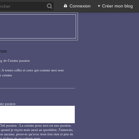
Connexion
+
Créer mon blog
TION
og de Cuisine passion
: A toutes celles et ceux qui comme moi sont
e cuisine
ine passion
Côté passion : La cuisine pour moi est une passion.
 quand je reçois mais aussi au quotidien. J'aimerais,
on aucune, prouver qu'avec trois fois rien et peu de
t réaliser de succulents mets.