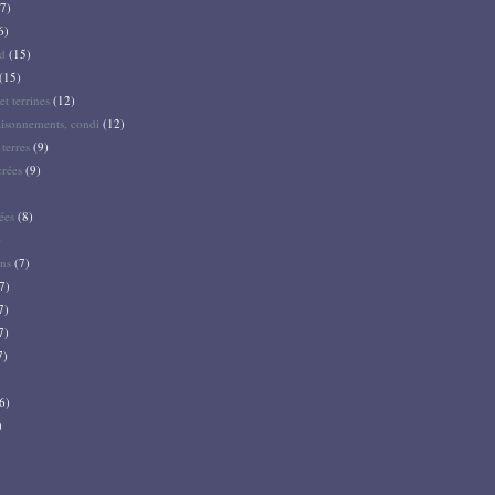
7)
6)
d
(15)
(15)
et terrines
(12)
aisonnements, condi
(12)
terres
(9)
crées
(9)
ées
(8)
)
ns
(7)
7)
7)
7)
7)
6)
)