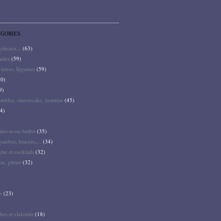
ÉGORIES
 gâteaux...
(63)
audes
(59)
terres, légumes
(59)
0)
9)
mbles, cheesecake, tiramisu
(45)
4)
des et-ou buffet
(35)
gaufres, biscuits,...
(34)
he et cocktails
(32)
pin, gibier
(32)
e
(23)
hes et clafoutis
(18)