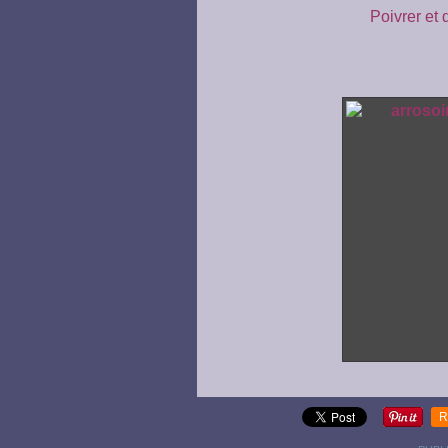
Poivrer et 
R