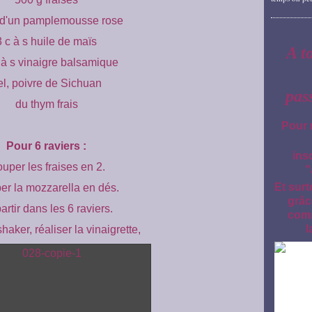
s d'un pamplemousse rose
3 c à s huile de maïs
A t
 à s vinaigre balsamique
el, poivre de Sichuan
pas
du thym frais
Pour 
Pour 6 raviers :
ins
uper les fraises en 2.
"
Et surt
r la mozzarella en dés.
grâc
rtir dans les 6 raviers.
comm
l
aker, réaliser la vinaigrette,