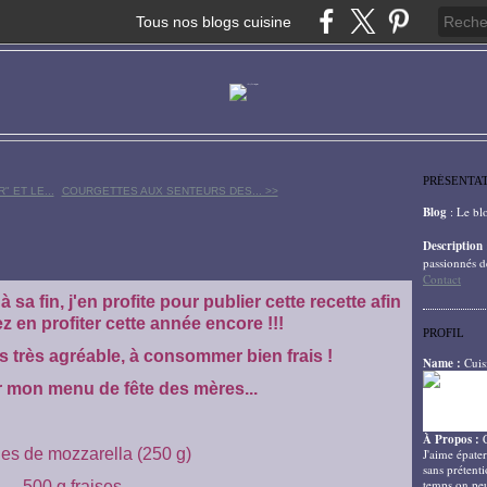
Tous nos blogs cuisine
PRÉSENTA
 ET LE...
COURGETTES AUX SENTEURS DES... >>
Blog
: Le bl
Description
passionnés d
Contact
sa fin, j'en profite pour publier cette recette afin
 en profiter cette année encore !!!
PROFIL
 très agréable, à consommer bien frais !
Name :
Cuis
 mon menu de fête des mères...
À Propos :
les de mozzarella (250 g)
J'aime épater
sans prétenti
temps on peu
500 g fraises