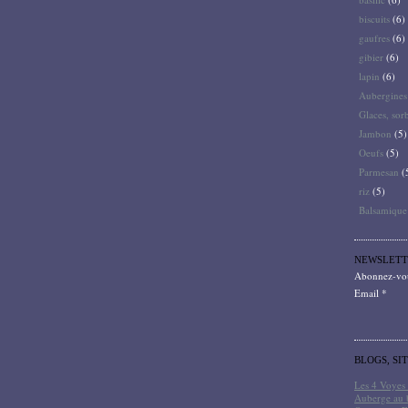
biscuits
(6)
gaufres
(6)
gibier
(6)
lapin
(6)
Aubergines
Glaces, sor
Jambon
(5)
Oeufs
(5)
Parmesan
(
riz
(5)
Balsamique
NEWSLETT
Abonnez-vous
Email
BLOGS, SI
Les 4 Voyes 
Auberge au 