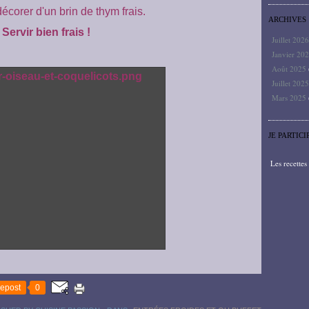
décorer d'un brin de thym frais.
ARCHIVES
Servir bien frais !
Juillet 202
Janvier 20
Août 2025
Juillet 202
Mars 2025
JE PARTICI
Les recette
epost
0