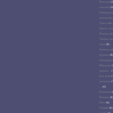
Poivrons
(1
chocolat
(1
Campagnar
mozzarella
Cakes salés 
Sauces, ass
Pommes de 
Verrines su
Veau
(8)
Verrines sal
légumes
(8
Champigno
Pâtisseries
(
gâteaux...
(
lard fumé
(
parmesan
(
...
(6)
Friandises
(
Pommes
(6
Pâtes
(6)
Volaille
(6)
basilic
(6)