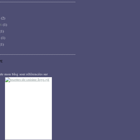
6
(2)
26
(1)
(1)
5
(1)
(1)
PE
s de mon blog sont référencées sur