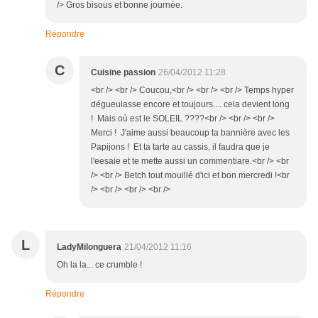
/> Gros bisous et bonne journée.
Répondre
C
Cuisine passion
26/04/2012 11:28
<br /> <br /> Coucou,<br /> <br /> <br /> Temps hyper
dégueulasse encore et toujours.... cela devient long
! Mais où est le SOLEIL ????<br /> <br /> <br />
Merci ! J'aime aussi beaucoup ta bannière avec les
Papijons ! Et ta tarte au cassis, il faudra que je
l'eesaie et te mette aussi un commentiare.<br /> <br
/> <br /> Betch tout mouillé d'ici et bon mercredi !<br
/> <br /> <br /> <br />
L
LadyMilonguera
21/04/2012 11:16
Oh la la... ce crumble !
Répondre