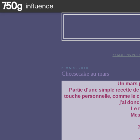
<< MUFFINS POI
6 MARS 2010
Cheesecake au mars
Un mars p
Partie d'une simple recette de 
touche personnelle, comme le ch
j'ai don
Le 
Mes
2