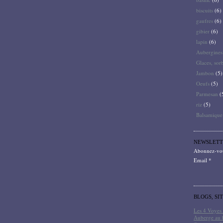
biscuits
(6)
gaufres
(6)
gibier
(6)
lapin
(6)
Aubergines
Glaces, sor
Jambon
(5)
Oeufs
(5)
Parmesan
(
riz
(5)
Balsamique
NEWSLETT
Abonnez-vous
Email
BLOGS, SI
Les 4 Voyes 
Auberge au 