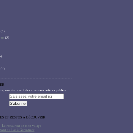
(5)
bets
(5)
5)
(4)
ER
 pour être averti des nouveaux articles publiés.
TES ET RESTOS À DÉCOUVRIR
- Le restaurant de mon village
bord du Lac à Gérardmer