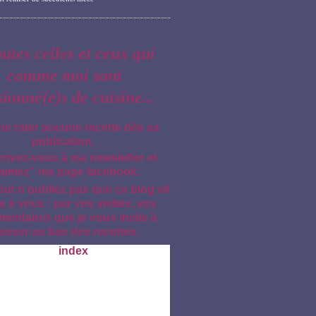
outes celles et ceux qui
comme moi sont
sionné(e)s de cuisine...
ne rater aucune recette dès sa
publication,
crivez-vous à ma newsletter et
aimez" ma page facebook.
out n'oubliez pas que ce blog vit
e à vous : par vos visites, vos
entaires que je vous invite à
aisser au bas des recettes.