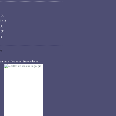
6
(2)
26
(1)
(1)
5
(1)
(1)
PE
s de mon blog sont référencées sur