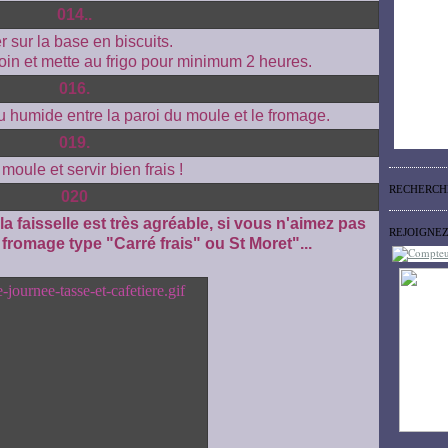
r sur la base en biscuits.
oin et mette au frigo pour minimum 2 heures.
 humide entre la paroi du moule et le fromage.
 moule et servir bien frais !
RECHERCH
a faisselle est très agréable, si vous n'aimez pas
REJOIGNE
fromage type "Carré frais" ou St Moret"...