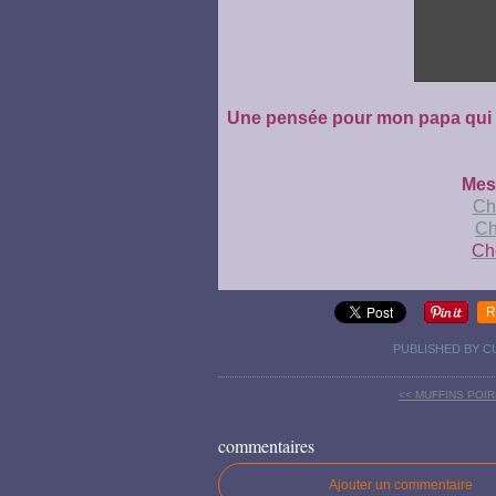
Une pensée pour mon papa qui ef
Mes
Ch
Ch
Ch
R
PUBLISHED BY C
<< MUFFINS POI
commentaires
Ajouter un commentaire