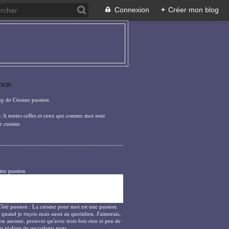
Connexion
+
Créer mon blog
TION
og de Cuisine passion
: A toutes celles et ceux qui comme moi sont
e cuisine
ine passion
Côté passion : La cuisine pour moi est une passion.
 quand je reçois mais aussi au quotidien. J'aimerais,
on aucune, prouver qu'avec trois fois rien et peu de
t réaliser de succulents mets.