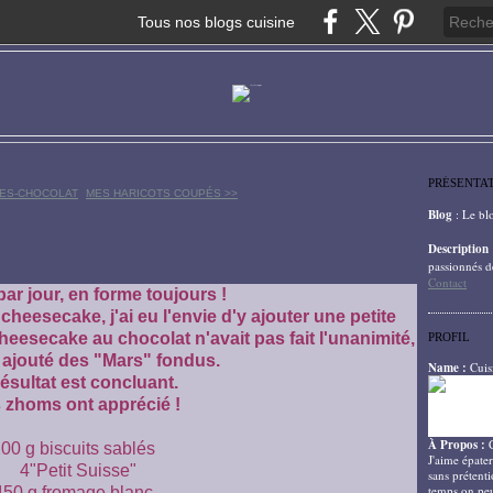
Tous nos blogs cuisine
PRÉSENTA
RES-CHOCOLAT
MES HARICOTS COUPÉS >>
Blog
: Le bl
Description
passionnés d
Contact
ar jour, en forme toujours !
cheesecake, j'ai eu l'envie d'y ajouter une petite
eesecake au chocolat n'avait pas fait l'unanimité,
PROFIL
c ajouté des "Mars" fondus.
Name :
Cuis
résultat est concluant.
 zhoms ont apprécié !
À Propos :
00 g biscuits sablés
J'aime épater
4"Petit Suisse"
sans prétenti
temps on peu
450 g fromage blanc