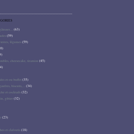
ÉGORIES
 gâteaux...
(63)
audes
(59)
terres, légumes
(59)
0)
9)
mbles, cheesecake, tiramisu
(45)
4)
des et-ou buffet
(35)
gaufres, biscuits,...
(34)
he et cocktails
(32)
pin, gibier
(32)
e
(23)
hes et clafoutis
(18)