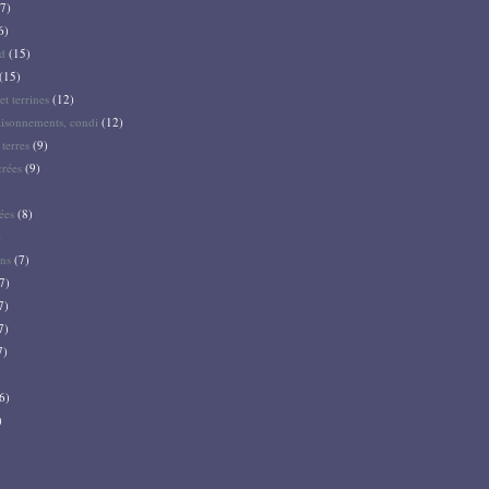
7)
6)
d
(15)
(15)
et terrines
(12)
aisonnements, condi
(12)
terres
(9)
crées
(9)
ées
(8)
)
ns
(7)
7)
7)
7)
7)
6)
)