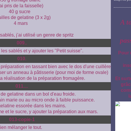
'ai pris de la faisselle)
40 g sucre
illes de gelatine (3 x 2g)
A t
4 mars
blés, j'ai utilisé un genre de spritz
pas
es sablés et y ajouter les "Petit suisse".
Pour 
ins
 préparation en tassant bien avec le dos d'une cuillère
"
ser un anneau à pâtisserie (pour moi de forme ovale)
la réalisation de la préparation fromagère.
Et surt
grâc
comm
s de gelatine dans un bol d'eau froide.
l
ain marie ou au micro onde à faible puissance.
gelatine essorée dans les mains.
e et le sucre, y ajouter la préparation aux mars.
ien mélanger le tout.