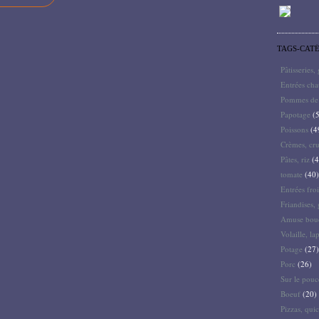
TAGS-CAT
Pâtisseries,
Entrées ch
Pommes de 
Papotage
(5
Poissons
(4
Crèmes, cru
Pâtes, riz
(4
tomate
(40)
Entrées froi
Friandises, 
Amuse bouc
Volaille, la
Potage
(27)
Porc
(26)
Sur le pouc
Boeuf
(20)
Pizzas, quic