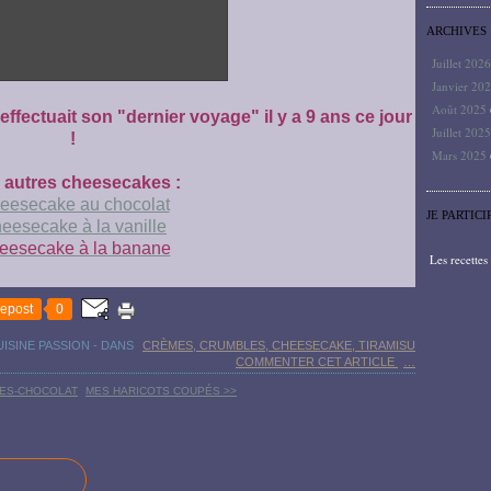
ARCHIVES
Juillet 202
Janvier 20
Août 2025
fectuait son "dernier voyage" il y a 9 ans ce jour
Juillet 202
!
Mars 2025
 autres cheesecakes :
eesecake au chocolat
JE PARTICI
eesecake à la vanille
eesecake à la banane
Les recette
epost
0
UISINE PASSION
-
DANS
CRÈMES, CRUMBLES, CHEESECAKE, TIRAMISU
COMMENTER CET ARTICLE
…
RES-CHOCOLAT
MES HARICOTS COUPÉS >>