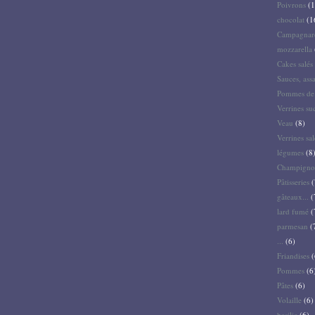
Poivrons
(1
chocolat
(1
Campagnar
mozzarella
Cakes salés 
Sauces, ass
Pommes de 
Verrines su
Veau
(8)
Verrines sal
légumes
(8
Champigno
Pâtisseries
(
gâteaux...
(
lard fumé
(
parmesan
(
...
(6)
Friandises
(
Pommes
(6
Pâtes
(6)
Volaille
(6)
basilic
(6)