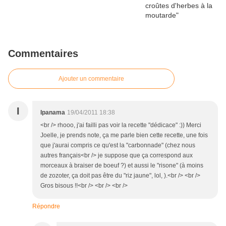
Commentaires
Ajouter un commentaire
I
Ipanama
19/04/2011 18:38
<br /> rhooo, j'ai failli pas voir la recette "dédicace" :)) Merci
Joelle, je prends note, ça me parle bien cette recette, une fois
que j'aurai compris ce qu'est la "carbonnade" (chez nous
autres français<br /> je suppose que ça correspond aux
morceaux à braiser de boeuf ?) et aussi le "risone" (à moins
de zozoter, ça doit pas être du "riz jaune", lol, ).<br /> <br />
Gros bisous !!<br /> <br /> <br />
Répondre