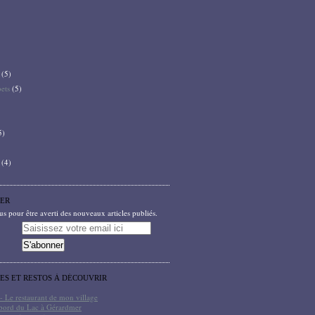
(5)
bets
(5)
5)
(4)
ER
 pour être averti des nouveaux articles publiés.
TES ET RESTOS À DÉCOUVRIR
- Le restaurant de mon village
bord du Lac à Gérardmer