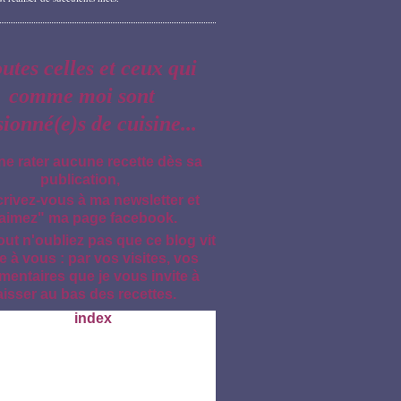
outes celles et ceux qui
comme moi sont
sionné(e)s de cuisine...
ne rater aucune recette dès sa
publication,
crivez-vous à ma newsletter et
aimez" ma page facebook.
out n'oubliez pas que ce blog vit
e à vous : par vos visites, vos
entaires que je vous invite à
aisser au bas des recettes.