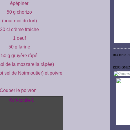
épépiner
50 g chorizo
(pour moi du fort)
20 cl crème fraiche
1 oeuf
50 g farine
50 g gruyère râpé
RECHERCH
oi de la mozzarella râpée)
REJOIGNE
oi sel de Noirmoutier)
et poivre
Couper le poivron