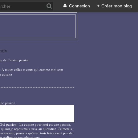
Connexion
+
Créer mon blog
TION
og de Cuisine passion
: A toutes celles et ceux qui comme moi sont
e cuisine
ine passion
Côté passion : La cuisine pour moi est une passion.
 quand je reçois mais aussi au quotidien. J'aimerais,
on aucune, prouver qu'avec trois fois rien et peu de
t réaliser de succulents mets.