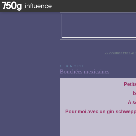
<< COURGETTES AUX
1 JUIN 2011
Bouchées mexicaines
Peti
b
A s
Pour moi avec un gin-schweppe