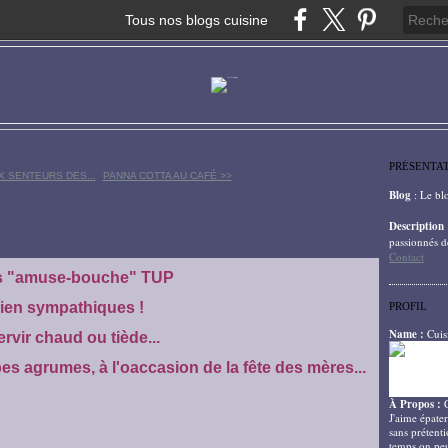
Tous nos blogs cuisine
PRÉSENTA
 SENTEURS DES...
PANNA COTTA AU CAFÉ >>
Blog
: Le bl
Description
passionnés d
Contact
ts "amuse-bouche" TUP
ien sympathiques !
PROFIL
Name :
Cuis
ervir chaud ou tiède...
s agrumes, à l'oaccasion de la fête des mères...
À Propos :
J'aime épater
sans prétenti
temps on peu