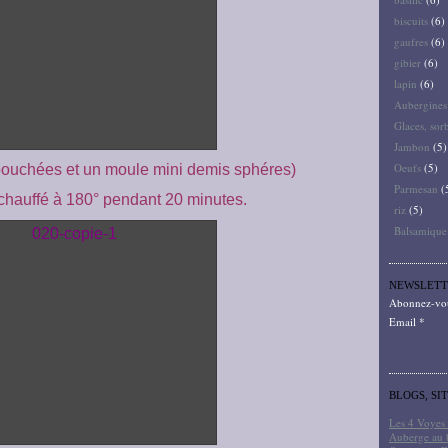
biscuits
(6)
gaufres
(6)
gibier
(6)
lapin
(6)
Aubergines
Glaces, sor
Jambon
(5)
Oeufs
(5)
bouchées et un moule mini demis sphéres)
Parmesan
(
échauffé à 180° pendant 20 minutes.
riz
(5)
Balsamique
NEWSLETT
Abonnez-vous
Email
BLOGS, SI
Les 4 Voyes 
Auberge au 