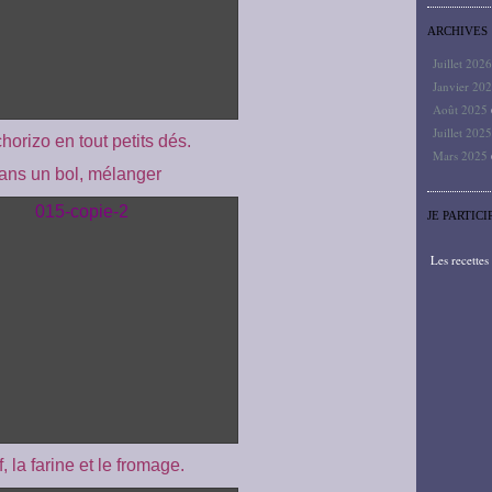
ARCHIVES
Juillet 202
Janvier 20
Août 2025
Juillet 202
chorizo en tout petits dés.
Mars 2025
ans un bol, mélanger
JE PARTICI
Les recette
f, la farine et le fromage.