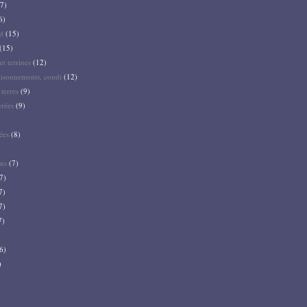
7)
6)
d
(15)
(15)
et terrines
(12)
aisonnements, condi
(12)
terres
(9)
crées
(9)
ées
(8)
)
ns
(7)
7)
7)
7)
7)
6)
)