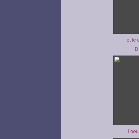
et le 
D
l'oeu