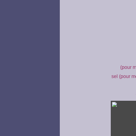
(pour m
sel
(pour m