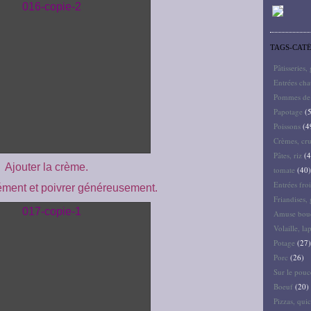
TAGS-CAT
Pâtisseries,
Entrées ch
Pommes de 
Papotage
(5
Poissons
(4
Crèmes, cru
Pâtes, riz
(4
Ajouter la crème.
tomate
(40)
Entrées froi
ment et poivrer généreusement.
Friandises, 
Amuse bouc
Volaille, la
Potage
(27)
Porc
(26)
Sur le pouc
Boeuf
(20)
Pizzas, quic