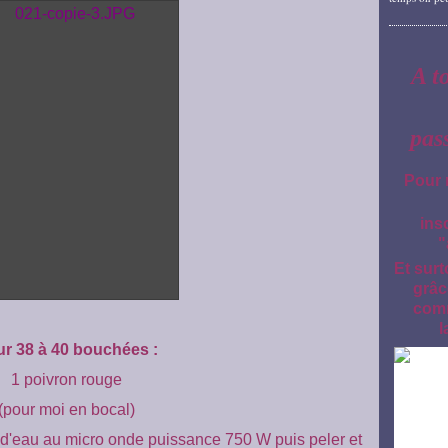
A t
pas
Pour 
ins
"
Et surt
grâc
comm
l
r 38 à 40 bouchées :
1 poivron rouge
(pour moi en bocal)
cl d'eau au micro onde puissance 750 W puis peler et