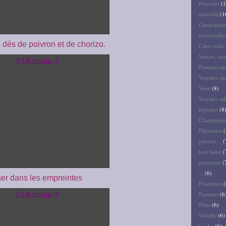
Poivrons
(1
chocolat
(1
Campagnar
mozzarella
s dés de poivron et de chorizo.
Cakes salés 
Sauces, ass
Pommes de 
Verrines su
Veau
(8)
Verrines sal
légumes
(8
Champigno
Pâtisseries
(
gâteaux...
(
lard fumé
(
parmesan
(
...
(6)
er dans les empreintes
Friandises
(
Pommes
(6
Pâtes
(6)
Volaille
(6)
basilic
(6)