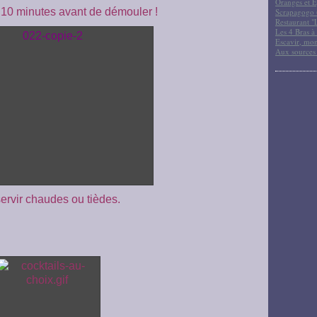
Oranges et E
 10 minutes avant de démouler !
Scrapagogo (
Restaurant "
Les 4 Bras à 
Escavir, mon
Aux sources
ervir chaudes ou tièdes.