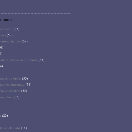
ÉGORIES
 gâteaux...
(63)
audes
(59)
terres, légumes
(59)
0)
9)
mbles, cheesecake, tiramisu
(45)
4)
des et-ou buffet
(35)
gaufres, biscuits,...
(34)
he et cocktails
(32)
pin, gibier
(32)
e
(23)
hes et clafoutis
(18)