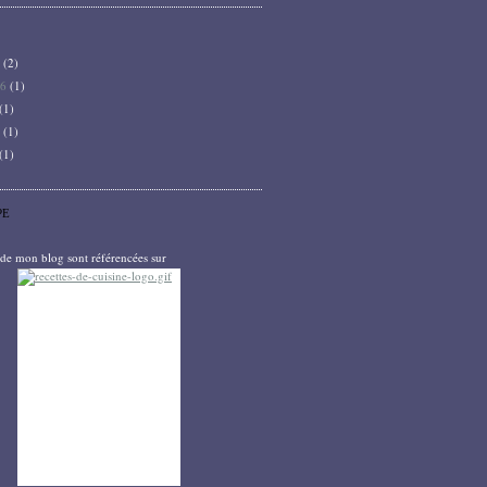
6
(2)
26
(1)
(1)
5
(1)
(1)
PE
s de mon blog sont référencées sur