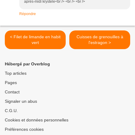
aprés-midi krystele<br /> <br /> <br />
Répondre
< Filet de limande en habit
Cuisses de grenouilles à
vert
l'estragon >
Hébergé par Overblog
Top articles
Pages
Contact
Signaler un abus
C.G.U.
Cookies et données personnelles
Préférences cookies