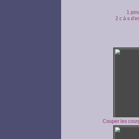
1 pin
2 c à s d'
Couper les courg