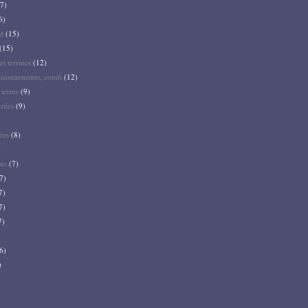
7)
6)
d
(15)
(15)
et terrines
(12)
aisonnements, condi
(12)
terres
(9)
crées
(9)
ées
(8)
)
ns
(7)
7)
7)
7)
7)
6)
)