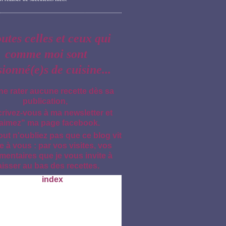
outes celles et ceux qui
comme moi sont
sionné(e)s de cuisine...
ne rater aucune recette dès sa
publication,
crivez-vous à ma newsletter et
aimez" ma page facebook.
out n'oubliez pas que ce blog vit
e à vous : par vos visites, vos
entaires que je vous invite à
aisser au bas des recettes.