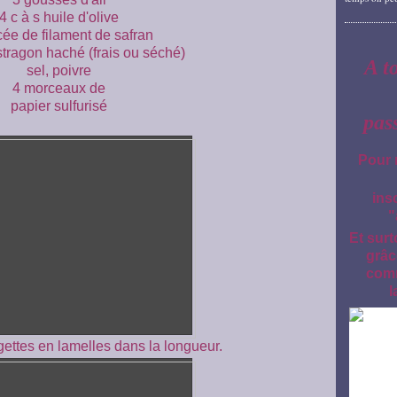
4 c à s huile d'olive
cée de filament de safran
estragon haché (frais ou séché)
A t
sel, poivre
4 morceaux de
papier sulfurisé
pas
Pour 
ins
"
Et surt
grâc
comm
l
ettes en lamelles dans la longueur.