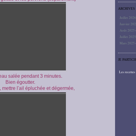
ARCHIVES
Juillet 202
Janvier 20
Août 2025
Juillet 202
Mars 2025
JE PARTICI
Les recette
'eau salée pendant 3 minutes.
Bien égoutter.
 mettre l'ail épluchée et dégermée,