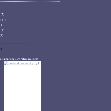
6
(2)
26
(1)
(1)
5
(1)
(1)
PE
s de mon blog sont référencées sur