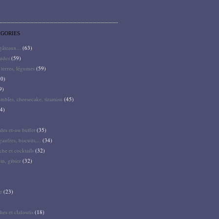
ÉGORIES
 gâteaux...
(63)
audes
(59)
terres, légumes
(59)
0)
9)
mbles, cheesecake, tiramisu
(45)
4)
des et-ou buffet
(35)
gaufres, biscuits,...
(34)
he et cocktails
(32)
pin, gibier
(32)
e
(23)
hes et clafoutis
(18)