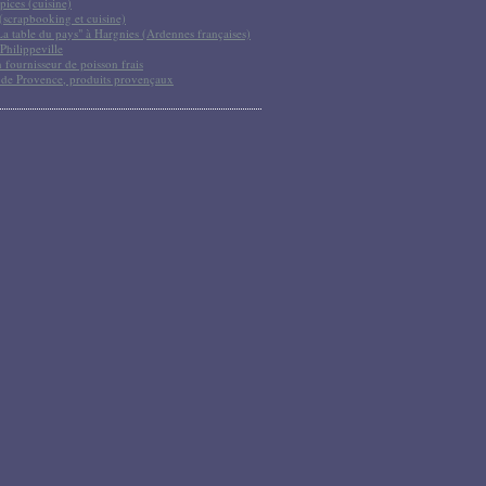
pices (cuisine)
scrapbooking et cuisine)
La table du pays" à Hargnies (Ardennes françaises)
Philippeville
 fournisseur de poisson frais
 de Provence, produits provençaux