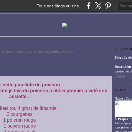
Tous nos blogs cuisine
PRÉSENTA
X POMMES
GRATIN DE PÂTES AUX CHIPOLATAS >>
Blog
: Le bl
Description
passionnés d
Contact
 cette papillote de poisson.
d je fais du poisson a été le premier a vidé son
PROFIL
assiette..
.
Name :
Cuis
 filets (ou 4 gros) de limande
2 courgettes
À Propos :
1 poivron rouge
J'aime épater
1 poivron jaune
sans prétenti
temps on peu
3 gousses d'ail