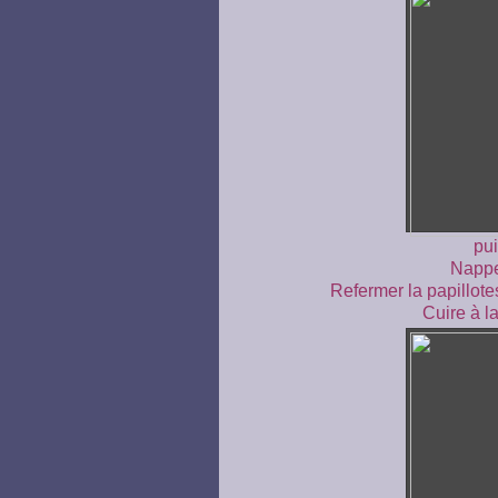
pui
Nappe
Refermer la papillote
Cuire à l