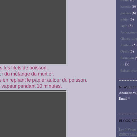
biscuits
(6)
gaufres
(6)
gibier
(6)
lapin
(6)
Aubergines
Glaces, sor
Jambon
(5)
Oeufs
(5)
Parmesan
(
riz
(5)
s les filets de poisson.
Balsamique
r du mélange du mortier.
s en repliant le papier autour du poisson.
a vapeur pendant 10 minutes.
NEWSLETT
Abonnez-vous
Email
BLOGS, SI
Les 4 Voyes 
Auberge au 