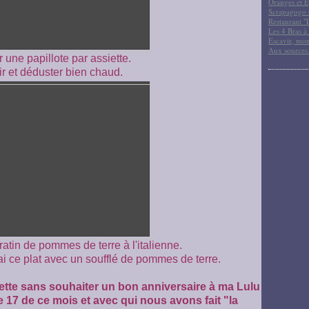
Oranges et E
Scrapagogo (
Restaurant "
Les 4 Bras à 
Escavir, mon
Aux sources
une papillote par assiette.
ir et déduster bien chaud.
ratin de pommes de terre à l'italienne.
rai ce plat avec un soufflé de pommes de terre.
cette sans souhaiter un bon anniversaire à ma Lulu
le 17 de ce mois et avec qui nous avons fait "la