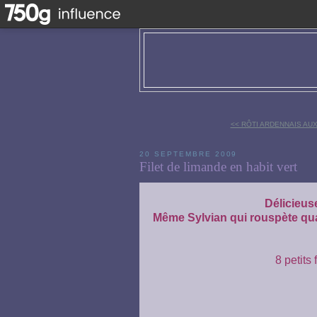
<< RÔTI ARDENNAIS AU
20 SEPTEMBRE 2009
Filet de limande en habit vert
Délicieuse
Même Sylvian qui rouspète quan
8 petits