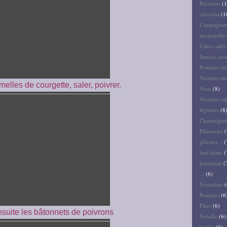
Poivrons
(1
chocolat
(1
Campagnar
mozzarella
Cakes salés 
Sauces, ass
Pommes de 
Verrines su
melles de courgette, saler, poivrer.
Veau
(8)
Verrines sal
légumes
(8
Champigno
Pâtisseries
(
gâteaux...
(
lard fumé
(
parmesan
(
...
(6)
Friandises
(
Pommes
(6
Pâtes
(6)
suite les bâtonnets de poivrons
Volaille
(6)
basilic
(6)