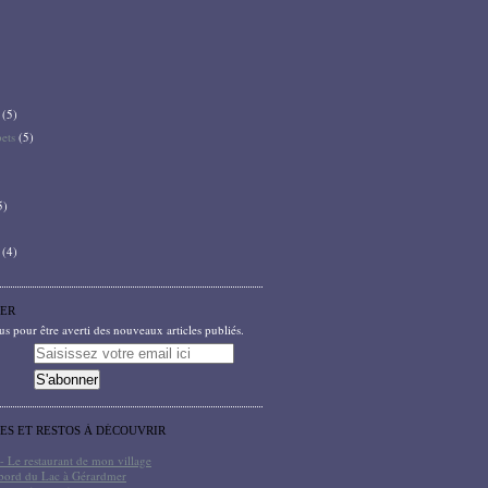
(5)
bets
(5)
5)
(4)
ER
 pour être averti des nouveaux articles publiés.
TES ET RESTOS À DÉCOUVRIR
- Le restaurant de mon village
bord du Lac à Gérardmer