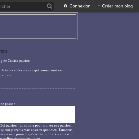
Connexion
+
Créer mon blog
TION
og de Cuisine passion
: A toutes celles et ceux qui comme moi sont
e cuisine
ine passion
Côté passion : La cuisine pour moi est une passion.
 quand je reçois mais aussi au quotidien. J'aimerais,
on aucune, prouver qu'avec trois fois rien et peu de
t réaliser de succulents mets.