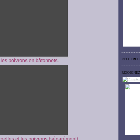
RECHERCH
les poivrons en bâtonnets.
REJOIGNE
rgettes et les poivrons (séparément)