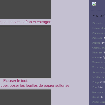
TAGS-CAT
e, sel, poivre, safran et estragon.
Pâtisseries,
Entrées ch
Pommes de 
Papotage
(5
Poissons
(4
Crèmes, cru
Pâtes, riz
(4
tomate
(40)
Entrées froi
Friandises, 
Amuse bouc
Volaille, la
Ecraser le tout.
Potage
(27)
per, poser les feuilles de papier sulfurisé.
Porc
(26)
Sur le pouc
Boeuf
(20)
Pizzas, quic