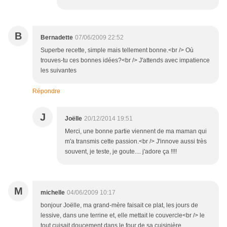
B
Bernadette
07/06/2009 22:52
Superbe recette, simple mais tellement bonne.<br /> Où
trouves-tu ces bonnes idées?<br /> J'attends avec impatience
les suivantes
Répondre
J
Joëlle
20/12/2014 19:51
Merci, une bonne partie viennent de ma maman qui
m'a transmis cette passion.<br /> J'innove aussi très
souvent, je teste, je goute.... j'adore ça !!!!
M
michelle
04/06/2009 10:17
bonjour Joëlle, ma grand-mère faisait ce plat, les jours de
lessive, dans une terrine et, elle mettait le couvercle<br /> le
tout cuisait doucement dans le four de sa cuisinière