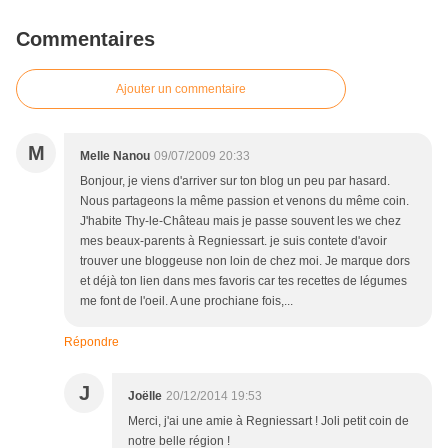
Commentaires
Ajouter un commentaire
M
Melle Nanou
09/07/2009 20:33
Bonjour, je viens d'arriver sur ton blog un peu par hasard.
Nous partageons la même passion et venons du même coin.
J'habite Thy-le-Château mais je passe souvent les we chez
mes beaux-parents à Regniessart. je suis contete d'avoir
trouver une bloggeuse non loin de chez moi. Je marque dors
et déjà ton lien dans mes favoris car tes recettes de légumes
me font de l'oeil. A une prochiane fois,...
Répondre
J
Joëlle
20/12/2014 19:53
Merci, j'ai une amie à Regniessart ! Joli petit coin de
notre belle région !