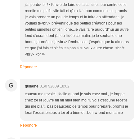
j'ai perdu<br /> l'envie de faire de la cuisine...par contre cette
recette me plaît , vite fait et ç'a a l'air bon comme tout , promis
je vais prendre un peu de temps et la faire.en atttendant , je
voulais te<br /> prévenir que tes petites créations pour les
petites jumelles ont en ligne...je vais faire aujourd'hui un autre
fond d'écran dont j'ai eu l'idée ce matin..je te souhaite une
bonne journée et je<br /> t'embrasse , j'espère que tu aimeras
ce que j'ai fais et n'hésites pas si tu veux autre chose..<br />
<br /> <br />
Répondre
G
guilaine
31/07/2009 18:02
coucou me revoici , facile quand je suis chez moi , je frappe
chez toi et j'ouvre hi! hi! hi!et bien moi tu vois c'est une recette
qui me plaît , pas beaucoup de temps pour préparé, promis je
ferai l'essai..bisous a toi et a bientot ..bon w-end mon amie
Répondre