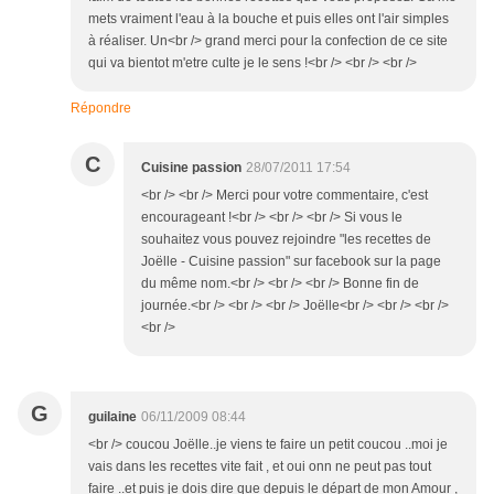
mets vraiment l'eau à la bouche et puis elles ont l'air simples
à réaliser. Un<br /> grand merci pour la confection de ce site
qui va bientot m'etre culte je le sens !<br /> <br /> <br />
Répondre
C
Cuisine passion
28/07/2011 17:54
<br /> <br /> Merci pour votre commentaire, c'est
encourageant !<br /> <br /> <br /> Si vous le
souhaitez vous pouvez rejoindre "les recettes de
Joëlle - Cuisine passion" sur facebook sur la page
du même nom.<br /> <br /> <br /> Bonne fin de
journée.<br /> <br /> <br /> Joëlle<br /> <br /> <br />
<br />
G
guilaine
06/11/2009 08:44
<br /> coucou Joëlle..je viens te faire un petit coucou ..moi je
vais dans les recettes vite fait , et oui onn ne peut pas tout
faire ..et puis je dois dire que depuis le départ de mon Amour ,