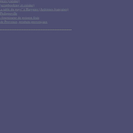
pices (cuisine)
scrapbooking et cuisine)
La table du pays" à Hargnies (Ardennes françaises)
Philippeville
 fournisseur de poisson frais
 de Provence, produits provençaux