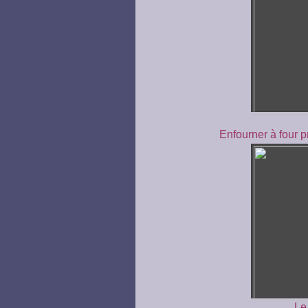
Enfourner à four 
Le