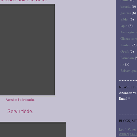
biscuits
(6)
gaufres
(6)
gibier
(6)
lapin
(6)
Aubergines
Glaces, sor
Jambon
(5)
Oeufs
(5)
Parmesan
(
riz
(5)
Balsamique
NEWSLETT
Abonnez-vous
Email
Version individuelle.
Servir tiède.
BLOGS, SI
Les 4 Voyes 
Auberge au 