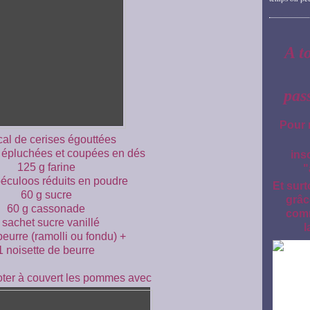
A t
pas
Pour 
cal de cerises égouttées
épluchées et coupées en dés
ins
125 g farine
"
péculoos réduits en poudre
Et surt
60 g sucre
grâc
60 g cassonade
comm
 sachet sucre vanillé
l
eurre (ramolli ou fondu) +
1 noisette de beurre
ter à couvert les pommes avec