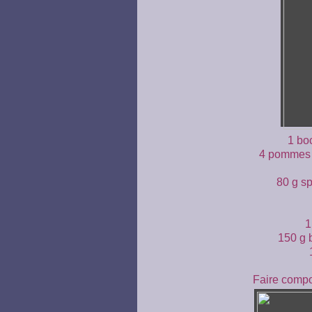
1 bo
4 pommes 
80 g s
1
150 g b
Faire compo