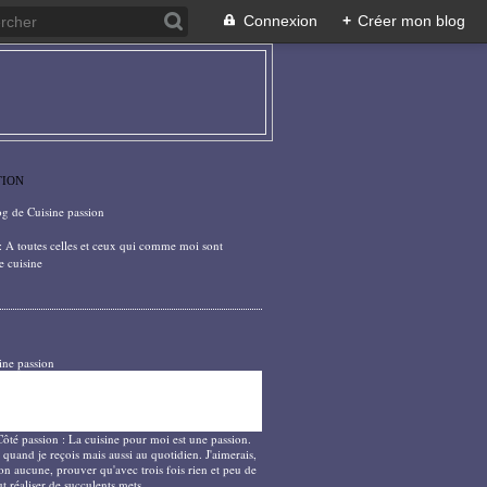
Connexion
+
Créer mon blog
TION
og de Cuisine passion
: A toutes celles et ceux qui comme moi sont
e cuisine
ine passion
Côté passion : La cuisine pour moi est une passion.
 quand je reçois mais aussi au quotidien. J'aimerais,
on aucune, prouver qu'avec trois fois rien et peu de
t réaliser de succulents mets.