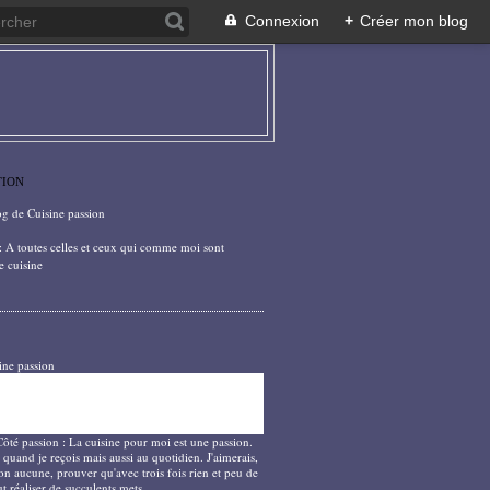
Connexion
+
Créer mon blog
TION
og de Cuisine passion
: A toutes celles et ceux qui comme moi sont
e cuisine
ine passion
Côté passion : La cuisine pour moi est une passion.
 quand je reçois mais aussi au quotidien. J'aimerais,
on aucune, prouver qu'avec trois fois rien et peu de
t réaliser de succulents mets.