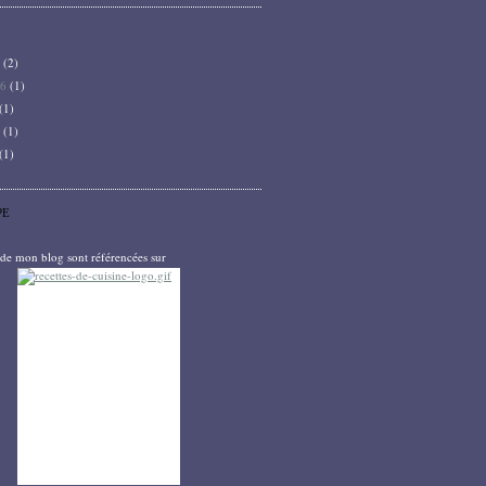
6
(2)
26
(1)
(1)
5
(1)
(1)
PE
s de mon blog sont référencées sur