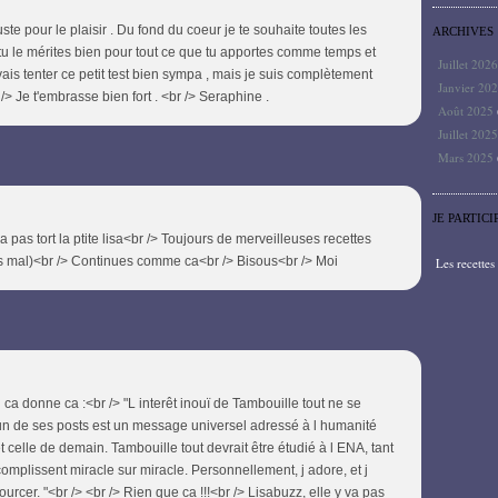
uste pour le plaisir . Du fond du coeur je te souhaite toutes les
ARCHIVES
 tu le mérites bien pour tout ce que tu apportes comme temps et
Juillet 202
 vais tenter ce petit test bien sympa , mais je suis complètement
Janvier 20
/> Je t'embrasse bien fort . <br /> Seraphine .
Août 2025
Juillet 202
Mars 2025
JE PARTICI
a pas tort la ptite lisa<br /> Toujours de merveilleuses recettes
s mal)<br /> Continues comme ca<br /> Bisous<br /> Moi
Les recette
i ca donne ca :<br /> "L interêt inouï de Tambouille tout ne se
n de ses posts est un message universel adressé à l humanité
et celle de demain. Tambouille tout devrait être étudié à l ENA, tant
mplissent miracle sur miracle. Personnellement, j adore, et j
rcer. "<br /> <br /> Rien que ca !!!<br /> Lisabuzz, elle y va pas