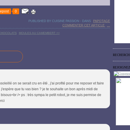
epost
0
PUBLISHED BY CUISINE PASSION
-
DANS
PAPOTAGE
COMMENTER CET ARTICLE
…
 CHOCOLATS
MOULES AU CAMEMBERT >>
RECHERCH
REJOIGNE
leillé on se serait cru en été , j'ai profité pour me reposer et faire
 j'espère que tu vas bien ? je te souhaite un bon après midi de
bisous<br /> ps : très sympa le petit robot, je me suis permise de
rci