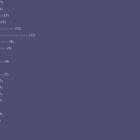
7)
6)
d
(15)
(15)
et terrines
(12)
aisonnements, condi
(12)
terres
(9)
crées
(9)
ées
(8)
)
ns
(7)
7)
7)
7)
7)
6)
)