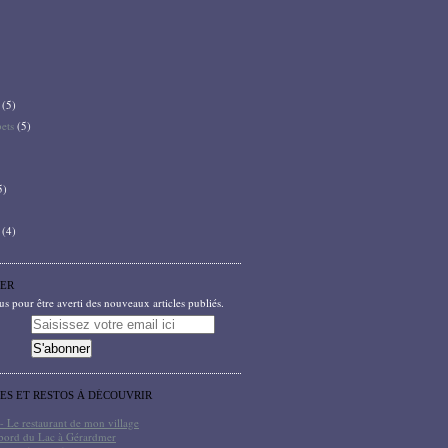
(5)
bets
(5)
5)
(4)
ER
 pour être averti des nouveaux articles publiés.
TES ET RESTOS À DÉCOUVRIR
- Le restaurant de mon village
bord du Lac à Gérardmer