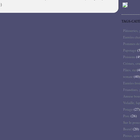
-)
TAGS-CAT
Pâtisseries,
Entrées ch
Pommes de 
Papotage
(5
Poissons
(4
Crèmes, cru
Pâtes, riz
(4
tomate
(40)
Entrées froi
Friandises, 
Amuse bouc
Volaille, la
Potage
(27)
Porc
(26)
Sur le pouc
Boeuf
(20)
Pizzas, quic