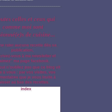
outes celles et ceux qui
comme moi sont
sionné(e)s de cuisine...
ne rater aucune recette dès sa
publication,
crivez-vous à ma newsletter et
aimez" ma page facebook.
out n'oubliez pas que ce blog vit
e à vous : par vos visites, vos
entaires que je vous invite à
aisser au bas des recettes.