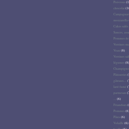
Poivrons
(1
chocolat
(1
Campagnar
mozzarella
Cakes salés 
Sauces, ass
Pommes de 
Verrines su
Veau
(8)
Verrines sal
légumes
(8
Champigno
Pâtisseries
(
gâteaux...
(
lard fumé
(
parmesan
(
...
(6)
Friandises
(
Pommes
(6
Pâtes
(6)
Volaille
(6)
basilic
(6)