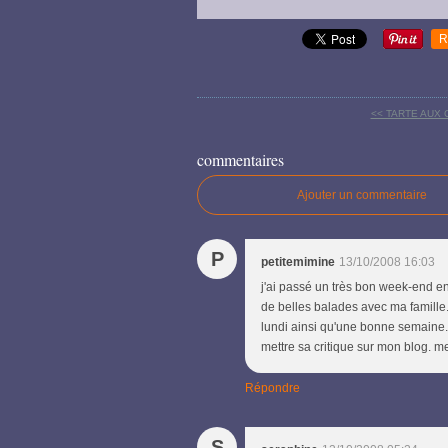
R
<< TARTE AUX
commentaires
Ajouter un commentaire
P
petitemimine
13/10/2008 16:03
j'ai passé un très bon week-end enso
de belles balades avec ma famille.
lundi ainsi qu'une bonne semaine. 
mettre sa critique sur mon blog. me
Répondre
S