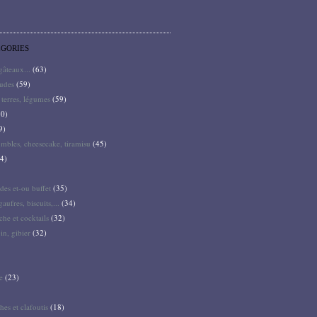
ÉGORIES
 gâteaux...
(63)
audes
(59)
terres, légumes
(59)
0)
9)
mbles, cheesecake, tiramisu
(45)
4)
des et-ou buffet
(35)
gaufres, biscuits,...
(34)
he et cocktails
(32)
pin, gibier
(32)
e
(23)
hes et clafoutis
(18)