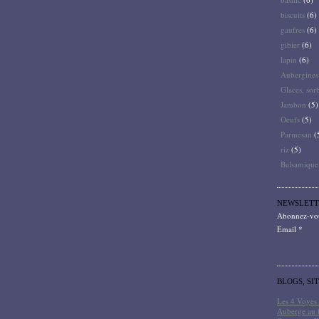
biscuits
(6)
gaufres
(6)
gibier
(6)
lapin
(6)
Aubergines
Glaces, sor
Jambon
(5)
Oeufs
(5)
Parmesan
(
riz
(5)
Balsamique
NEWSLETT
Abonnez-vous
Email
BLOGS, SI
Les 4 Voyes 
Auberge au 