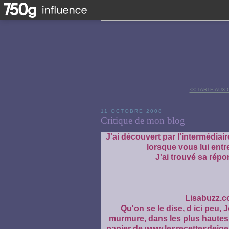
<< TARTE AUX
11 OCTOBRE 2008
Critique de mon blog
J'ai découvert par l'intermédiai
lorsque vous lui entr
J'ai trouvé sa répon
Lisabuzz.co
Qu'on se le dise, d ici peu, J
murmure, dans les plus hautes
papier de www.lesrecettesdejoe