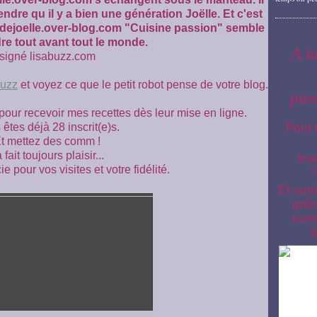
dre qu il y a bien une génération Joëlle. Et c'est
esdejoelle.over-blog.com "Cuisine passion" semble
e tout avant tout le monde.
A t
signé lisabuzz.com
buzz
et voyez ce que le petit robot pense de votre blog.
pas
 pour recevoir mes recettes dès leur mise en ligne.
êtes déjà 28 inscrit(e)s.
Pour 
t mettez des comm !
 fait toujours plaisir...
ins
 pour vos visites et votre fidélité.
"
Et surt
grâc
comm
l