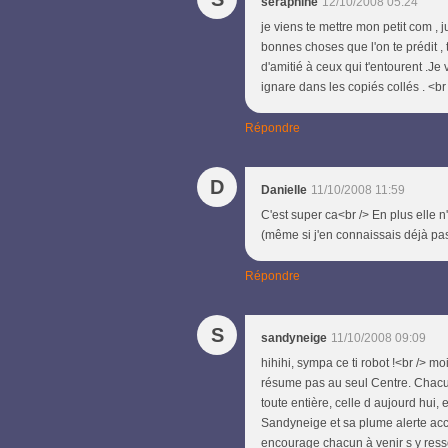
seraphine
12/10/2008 05:24
je viens te mettre mon petit com , j
bonnes choses que l'on te prédit ,
d'amitié à ceux qui t'entourent .Je
ignare dans les copiés collés . <br 
Répondre
D
Danielle
11/10/2008 11:59
C'est super ca<br /> En plus elle n'
(même si j'en connaissais déjà pa
Répondre
S
sandyneige
11/10/2008 09:09
hihihi, sympa ce ti robot !<br /> mo
résume pas au seul Centre. Chacu
toute entière, celle d aujourd hui, 
Sandyneige et sa plume alerte acco
encourage chacun à venir s y ressou