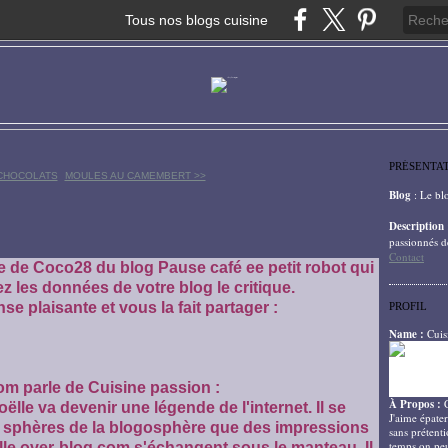
Tous nos blogs cuisine
PRÉSENTA
 CHOCOLATS
MOULES AU CAMEMBERT >>
Blog
: Le bl
Description
passionnés d
Contact
re de Coco28 du blog Pause café ee petit robot qui
ez les données de votre blog le critique.
se plaisante et vous la fait partager :
PROFIL
Name :
Cuis
m parle de Cuisine passion :
À Propos :
oëlle va devenir une légende de l'internet. Il se
J'aime épater
 sphères de la blogosphère que des impressions
sans prétenti
temps on peu
lle.over-blog.com s'échangent sous le manteau. Il