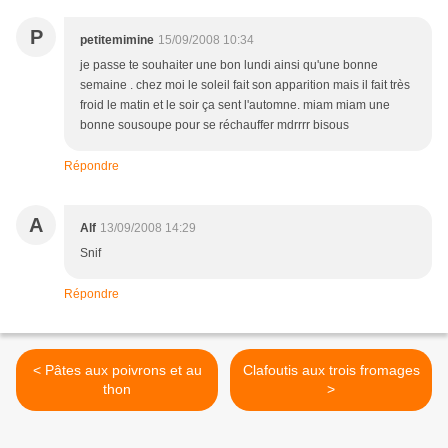
P
petitemimine
15/09/2008 10:34
je passe te souhaiter une bon lundi ainsi qu'une bonne
semaine . chez moi le soleil fait son apparition mais il fait très
froid le matin et le soir ça sent l'automne. miam miam une
bonne sousoupe pour se réchauffer mdrrrr bisous
Répondre
A
Alf
13/09/2008 14:29
Snif
Répondre
< Pâtes aux poivrons et au
Clafoutis aux trois fromages
thon
>