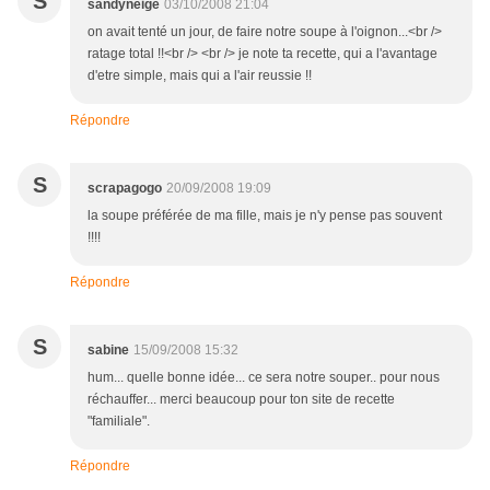
S
sandyneige
03/10/2008 21:04
on avait tenté un jour, de faire notre soupe à l'oignon...<br />
ratage total !!<br /> <br /> je note ta recette, qui a l'avantage
d'etre simple, mais qui a l'air reussie !!
Répondre
S
scrapagogo
20/09/2008 19:09
la soupe préférée de ma fille, mais je n'y pense pas souvent
!!!!
Répondre
S
sabine
15/09/2008 15:32
hum... quelle bonne idée... ce sera notre souper.. pour nous
réchauffer... merci beaucoup pour ton site de recette
"familiale".
Répondre